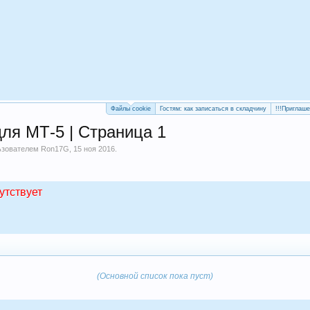
Файлы cookie
Гостям: как записаться в складчину
!!!Приглаш
ля МТ-5 | Страница 1
льзователем
Ron17G
,
15 ноя 2016
.
утствует
(Основной список пока пуст)