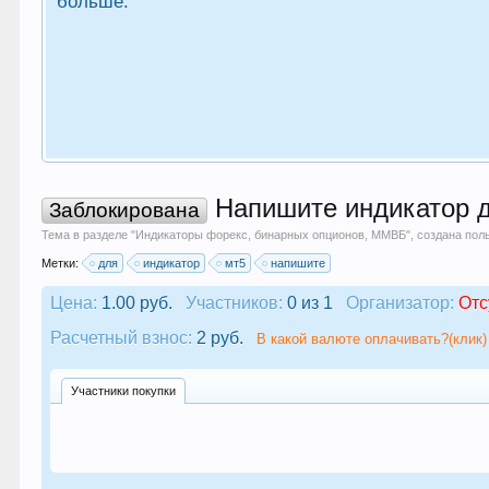
больше.
Напишите индикатор д
Заблокирована
Тема в разделе "
Индикаторы форекс, бинарных опционов, ММВБ
", создана по
Метки:
для
индикатор
мт5
напишите
Цена:
1.00 руб.
Участников:
0 из 1
Организатор:
Отс
Расчетный взнос:
2 руб.
В какой валюте оплачивать?(клик)
Участники покупки