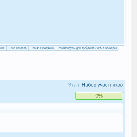
«Уч
сво
ение
Сбор взносов
Новые складчины
Рекомендуем для трейдинга (VPS + брокеры)
Этап:
Набор участников
0%