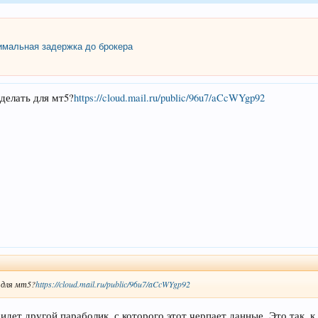
мальная задержка до брокера
делать для мт5?
https://cloud.mail.ru/public/96u7/aCcWYgp92
 для мт5?
https://cloud.mail.ru/public/96u7/aCcWYgp92
идет другой параболик, с которого этот черпает данные. Это так, к