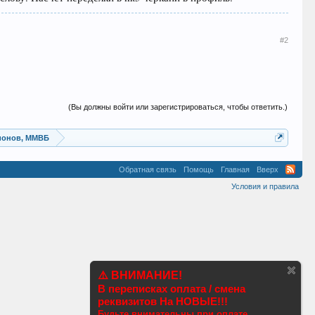
#2
(Вы должны войти или зарегистрироваться, чтобы ответить.)
ионов, ММВБ
Обратная связь
Помощь
Главная
Вверх
Условия и правила
⚠️ ВНИМАНИЕ!
В переписках оплата / смена
реквизитов На НОВЫЕ!!!
Будьте внимательны при оплате.