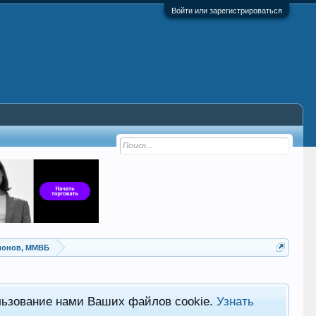
Войти или зарегистрироваться
ионов, ММВБ
льзование нами Ваших файлов cookie.
Узнать
Хот