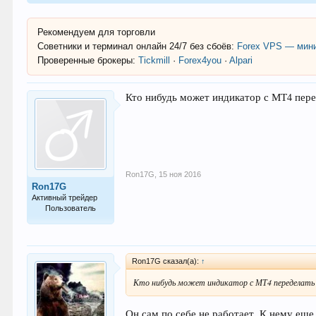
Рекомендуем для торговли
Советники и терминал онлайн 24/7 без сбоёв:
Forex VPS — мини
Проверенные брокеры:
Tickmill
·
Forex4you
·
Alpari
Кто нибудь может индикатор с МТ4 пере
Ron17G
,
15 ноя 2016
Ron17G
Активный трейдер
Пользователь
72
Ron17G сказал(а):
↑
Кто нибудь может индикатор с МТ4 переделать
Он сам по себе не работает. К нему еще 