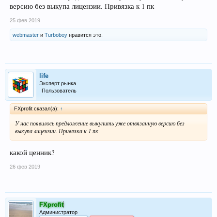
версию без выкупа лицензии. Привязка к 1 пк
25 фев 2019
webmaster
и
Turboboy
нравится это.
life
Эксперт рынка
Пользователь
FXprofit сказал(а):
↑
У нас появилось предложение выкупить уже отвязанную версию без
выкупа лицензии. Привязка к 1 пк
какой ценник?
26 фев 2019
FXprofit
Администратор