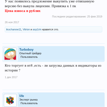
У нас появилось предложение выкупить уже отвязанную
версию без выкупа лицензии. Привязка к 1 пк
Цена взноса в рублях
Последнее редактирование:
25 фев 2019
26 ноя 2017
ikochanow11
,
Vitrion
и
asp1rin
нравится это.
Turboboy
Опытный трейдер
Пользователь
Кто торгует в нт8 ,есть - ли загрузка данных в индикаторы из
истории ?
1 дек 2017
life
Эксперт рынка
Пользователь