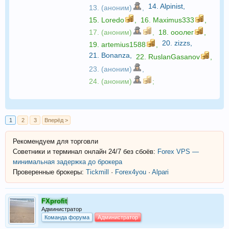
14.
Alpinist
,
13. (аноним)
,
15.
Loredo
,
16.
Maximus333
,
17. (аноним)
,
18.
ооолег
,
20.
zizzs
,
19.
artemius1588
,
21.
Bonanza
,
22.
RuslanGasanov
,
23. (аноним)
,
24. (аноним)
;
1
2
3
Вперёд >
Рекомендуем для торговли
Советники и терминал онлайн 24/7 без сбоёв:
Forex VPS —
минимальная задержка до брокера
Проверенные брокеры:
Tickmill
·
Forex4you
·
Alpari
FXprofit
Администратор
Команда форума
Администратор