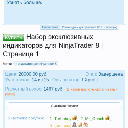
Узнать больше.
П
Р
Файлы cookie
Рекомендуем для трейдинга (VPS + брокеры)
Набор эксклюзивных
Купить
индикаторов для NinjaTrader 8 |
Страница 1
Метки:
индикатор для ninjatrader 8
Цена:
20000.00 руб.
Этап:
Завершена
Участников:
14 из 15
Организатор:
FXprofit
Расчетный взнос:
1467 руб.
В какой валюте оплачивать?
(клик)
Участники покупки
Участники покупки:
1.
Turboboy
,
2.
Mr_Grinch
,
3. (аноним)
,