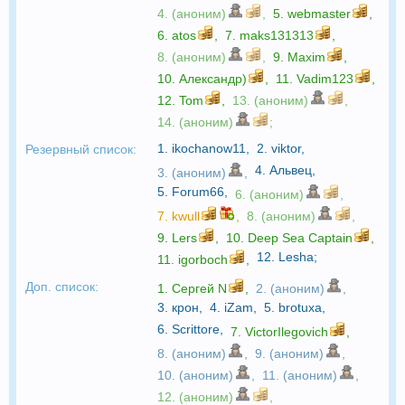
4. (аноним)
,
5.
webmaster
,
6.
atos
,
7.
maks131313
,
8. (аноним)
,
9.
Maxim
,
10.
Александр)
,
11.
Vadim123
,
12.
Tom
,
13. (аноним)
,
14. (аноним)
;
1.
ikochanow11
,
2.
viktor
,
Резервный список:
4.
Альвец
,
3. (аноним)
,
5.
Forum66
,
6. (аноним)
,
7.
kwull
,
8. (аноним)
,
9.
Lers
,
10.
Deep Sea Captain
,
12.
Lesha
;
11.
igorboch
,
Доп. список:
1.
Сергей N
,
2. (аноним)
,
3.
крон
,
4.
iZam
,
5.
brotuxa
,
6.
Scrittore
,
7.
VictorIlegovich
,
8. (аноним)
,
9. (аноним)
,
10. (аноним)
,
11. (аноним)
,
12. (аноним)
,