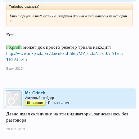
Turboboy сказал(а):
↑
Кто торгует в нт8 ,есть - ли загрузка данных в индикаторы из истории
?
Есть.
FXprofit
может док просто резетер триала накодит?
http://www.mzpack.pro/download-files/MZpack.NT8 3.7.5 beta
TRIAL.zip
5 дек 2017
Mr_Grinch
Активный трейдер
Штрафник
Пользователь
Давно ждал складчину на эти индикаторы, записываюсь без
разговора.
20 янв 2019