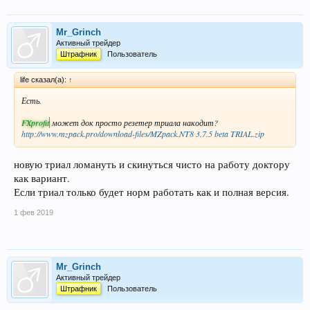
Mr_Grinch
Активный трейдер
Штрафник
Пользователь
life сказал(а):
↑
Есть.
FXprofit
может док просто резетер триала накодит?
http://www.mzpack.pro/download-files/MZpack.NT8 3.7.5 beta TRIAL.zip
новую триал ломануть и скинуться чисто на работу доктору
как вариант.
Если триал только будет норм работать как и полная версия.
1 фев 2019
Mr_Grinch
Активный трейдер
Штрафник
Пользователь