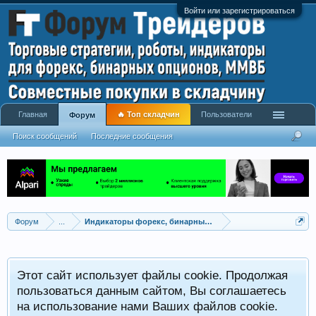
Войти или зарегистрироваться
Главная
🔥 Топ складчин
Пользователи
Форум
Поиск сообщений
Последние сообщения
Форум
...
Индикаторы форекс, бинарных опционов, ММВБ
Р
Этот сайт использует файлы cookie. Продолжая
x
С
пользоваться данным сайтом, Вы соглашаетесь
на использование нами Ваших файлов cookie.
V