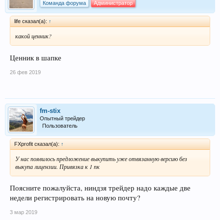
Команда форума
Администратор
life сказал(а):
↑
какой ценник?
Ценник в шапке
26 фев 2019
fm-stix
Опытный трейдер
Пользователь
FXprofit сказал(а):
↑
У нас появилось предложение выкупить уже отвязанную версию без
выкупа лицензии. Привязка к 1 пк
Поясните пожалуйста, ниндзя трейдер надо каждые две
недели регистрировать на новую почту?
3 мар 2019