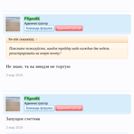
FXprofit
Администратор
Команда форума
Администратор
fm-stix сказал(а):
↑
Поясните пожалуйста, ниндзя трейдер надо каждые две недели
регистрировать на новую почту?
Не знаю, тк на ниндзя не торгую
3 мар 2019
FXprofit
Администратор
Команда форума
Администратор
Запущен счетчик
3 мар 2019