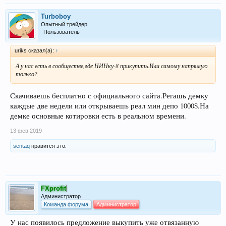
Turboboy
Опытный трейдер
Пользователь
uriks сказал(а):
↑
А у нас есть в сообществе,где НИНку-8 прикупить.Или самому напрямую
только?
Скачиваешь бесплатно с официального сайта.Регашь демку
каждые две недели или открываешь реал мин депо 1000$.На
демке основные котировки есть в реальном времени.
13 фев 2019
sentaq
нравится это.
FXprofit
Администратор
Команда форума
Администратор
У нас появилось предложение выкупить уже отвязанную