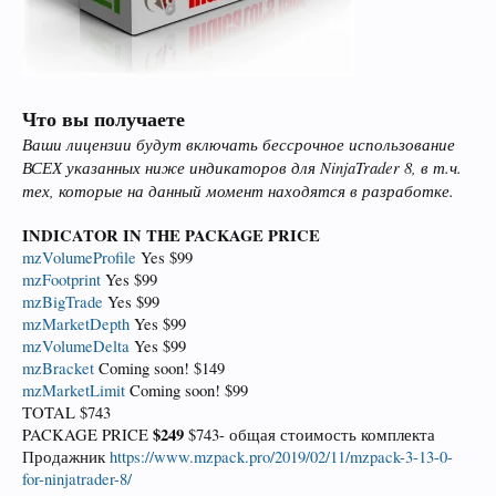
Что вы получаете
Ваши лицензии будут включать бессрочное использование
ВСЕХ указанных ниже индикаторов для NinjaTrader 8, в т.ч.
тех, которые на данный момент находятся в разработке.
INDICATOR
IN THE PACKAGE
PRICE
mzVolumeProfile
Yes $99
mzFootprint
Yes $99
mzBigTrade
Yes $99
mzMarketDepth
Yes $99
mzVolumeDelta
Yes $99
mzBracket
Coming soon! $149
mzMarketLimit
Coming soon! $99
TOTAL $743
$249
PACKAGE PRICE
$743- общая стоимость комплекта
Продажник
https://www.mzpack.pro/2019/02/11/mzpack-3-13-0-
for-ninjatrader-8/