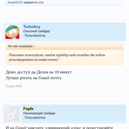
Anatol2016
нравится это.
Turboboy
Опытный трейдер
Пользователь
fm-stix сказал(а):
↑
Поясните пожалуйста, ниндзя трейдер надо каждые две недели
регистрировать на новую почту?
Демо доступ да.Делов на 10 минут.
Лучше регать на Gmail почту.
3 мар 2019
Fopfx
Начинающий трейдер
Пользователь
И на Gmail заведите длииинющий адрес и переставляйте