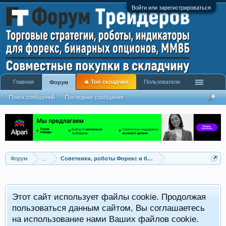
Войти или зарегистрироваться
Главная
🔥 Топ складчин
Пользователи
Форум
Поиск сообщений
Последние сообщения
Форум
...
Советники, роботы Форекс и бинарных опционов
Р
Этот сайт использует файлы cookie. Продолжая
x
С
пользоваться данным сайтом, Вы соглашаетесь
на использование нами Ваших файлов cookie.
V