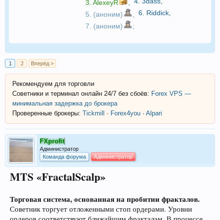
4.
3dass
,
3.
AlexeyR
,
6.
Riddick
,
5. (аноним)
,
7. (аноним)
;
1
2
Вперёд >
Рекомендуем для торговли
Советники и терминал онлайн 24/7 без сбоёв:
Forex VPS —
минимальная задержка до брокера
Проверенные брокеры:
Tickmill
·
Forex4you
·
Alpari
FXprofit
Администратор
Команда форума
Администратор
MTS «FractalScalp»
Торговая система, основанная на пробитии фракталов.
Советник торгует отложенными стоп ордерами. Уровни
ордеров соответствуют ближайшим фракталам. В процессе