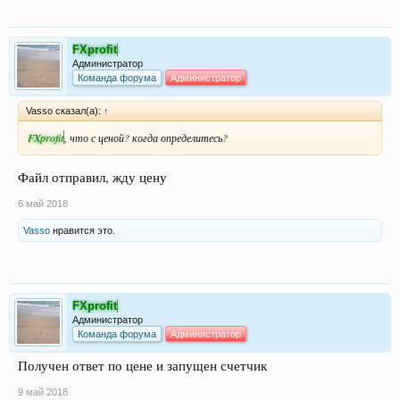
FXprofit
Администратор
Команда форума
Администратор
Vasso сказал(а):
↑
FXprofit
, что с ценой? когда определитесь?
Файл отправил, жду цену
6 май 2018
Vasso
нравится это.
FXprofit
Администратор
Команда форума
Администратор
Получен ответ по цене и запущен счетчик
9 май 2018