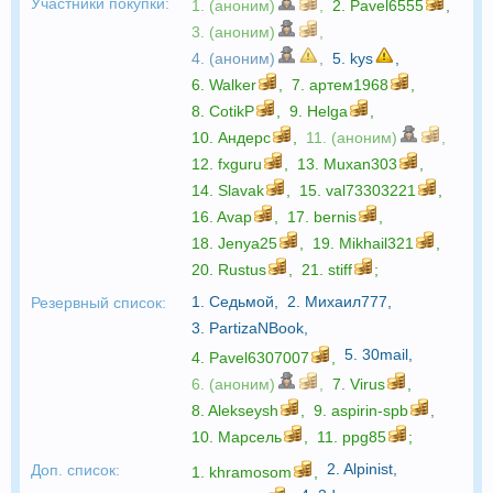
Участники покупки:
1. (аноним)
,
2.
Pavel6555
,
3. (аноним)
,
4. (аноним)
,
5.
kys
,
6.
Walker
,
7.
артем1968
,
8.
CotikP
,
9.
Helga
,
10.
Андерс
,
11. (аноним)
,
12.
fxguru
,
13.
Muxan303
,
14.
Slavak
,
15.
val73303221
,
16.
Avap
,
17.
bernis
,
18.
Jenya25
,
19.
Mikhail321
,
20.
Rustus
,
21.
stiff
;
1.
Седьмой
,
2.
Михаил777
,
Резервный список:
3.
PartizaNBook
,
5.
30mail
,
4.
Pavel6307007
,
6. (аноним)
,
7.
Virus
,
8.
Alekseysh
,
9.
aspirin-spb
,
10.
Марсель
,
11.
ppg85
;
2.
Alpinist
,
Доп. список:
1.
khramosom
,