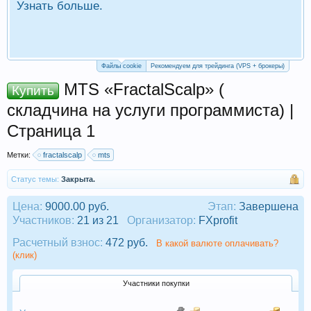
Узнать больше.
П
Р
Файлы cookie
Рекомендуем для трейдинга (VPS + брокеры)
MTS «FractalScalp» (
Купить
складчина на услуги программиста) |
Страница 1
Метки:
fractalscalp
mts
Статус темы:
Закрыта.
Цена:
9000.00 руб.
Этап:
Завершена
Участников:
21 из 21
Организатор:
FXprofit
Расчетный взнос:
472 руб.
В какой валюте оплачивать?
(клик)
Участники покупки