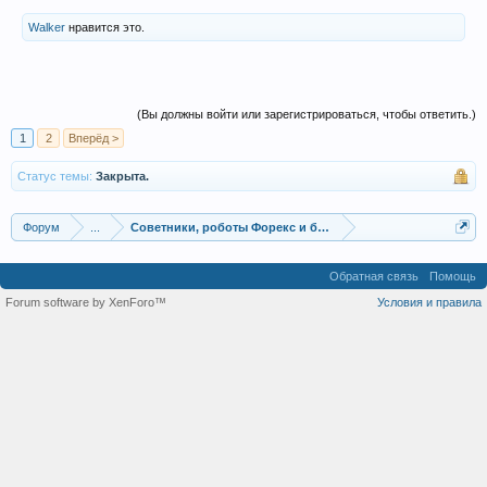
Walker
нравится это.
(Вы должны войти или зарегистрироваться, чтобы ответить.)
1
2
Вперёд >
Статус темы:
Закрыта.
Форум
...
Советники, роботы Форекс и бинарных опционов
Обратная связь
Помощь
Forum software by XenForo™
Условия и правила