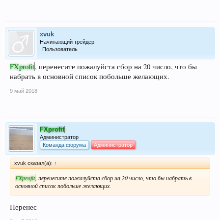
xvuk
Начинающий трейдер
Пользователь
FXprofit
, перенесите пожалуйста сбор на 20 число, что бы
набрать в основной список побольше желающих.
9 май 2018
FXprofit
Администратор
Команда форума
Администратор
xvuk сказал(а):
↑
FXprofit
, перенесите пожалуйста сбор на 20 число, что бы набрать в
основной список побольше желающих.
Перенес