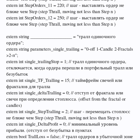
extern int StepOrders_11 = 220; // шаг - выставлять ордер не
ближе чем Step (step Thrall, moving not less than Step n )
extern int StepOrders_12 = 250; // шаг - выставлять ордер не
ближе чем Step (step Thrall, moving not less than Step n )
extern string ___________________ = "тралл одиночного
ордера";
extern string parameters_single_trailing = "0-off 1-Candle 2-Fractals
>2-п";
extern int single_trailingStop = 1; // тралл одиночного ордера,
отключается, когда ордера перешли в портфельный тралл или
безубыток
extern int single_TF_Tralling = 15; // таймфрейм свечей или
фракталов для тралла
extern int single_deltaTralling = 0; // отступ от фрактала или
свечи при определении стоплосса. (offset from the fractal or
candles)
extern int single_StepTralling = 2; // шаг - перемещать стоплосс
не ближе чем Step (step Thrall, moving not less than Step n )
extern int single_DeltaProfit = 0; // минимальный уровень
прибыли. (отступ от безубытка в пунктах
extern bool TrallLoss = false; // тралл ордеров в убыточной зоне