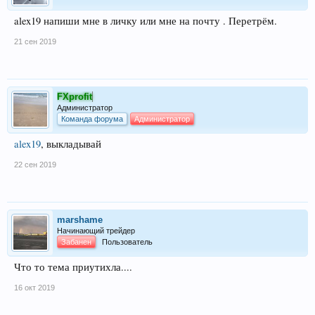
alex19 напиши мне в личку или мне на почту . Перетрём.
21 сен 2019
FXprofit
Администратор
Команда форума
Администратор
alex19
, выкладывай
22 сен 2019
marshame
Начинающий трейдер
Забанен
Пользователь
Что то тема приутихла....
16 окт 2019