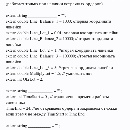
(работает только при наличии встречных ордеров)
extern string ______________ = "";
extern double Line_Balance_1 = 1000; //первая координата
линейки
extern double Line_Lot_1 = 0.01; //первая координата линейки
extern double Line_Balance_2 = 10000; //вторая координата
линейки
extern double Line_Lot_2 = 1; //вторая координата линейки
extern double Line_Balance_3 = 100000; //третья координата
линейки
extern double Line_Lot_3 = 5; //третья координата линейки
extern double MultiplyLot = 1.5; // умножать лот
extern int OkrLot = 2;
extern string ____________ = "";
extern int TimeStart = 0 , //ограничение времени работы
советника
TimeEnd = 24; //не открываем ордера и закрываем отложки
если время не между TimeStart и TimeEnd
extern string ___________ = "";