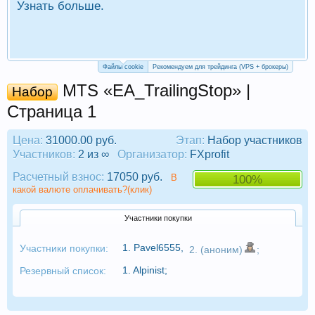
Узнать больше.
П
Р
Файлы cookie
Рекомендуем для трейдинга (VPS + брокеры)
MTS «EA_TrailingStop» |
Набор
Страница 1
Цена:
31000.00 руб.
Этап:
Набор участников
Участников:
2 из ∞
Организатор:
FXprofit
Расчетный взнос:
17050 руб.
В
100%
какой валюте оплачивать?(клик)
Участники покупки
1.
Pavel6555
,
Участники покупки:
2. (аноним)
;
1.
Alpinist
;
Резервный список: