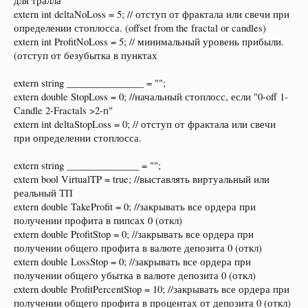
для тралла
extern int deltaNoLoss = 5; // отступ от фрактала или свечи при
определении стоплосса. (offset from the fractal or candles)
extern int ProfitNoLoss = 5; // минимальный уровень прибыли.
(отступ от безубытка в пунктах
extern string ________________ = "";
extern double StopLoss = 0; //начальный стоплосс, если "0-off 1-
Candle 2-Fractals >2-п"
extern int deltaStopLoss = 0; // отступ от фрактала или свечи
при определении стоплосса.
extern string _______________ = "";
extern bool VirtualTP = true; //выставлять виртуальный или
реальный ТП
extern double TakeProfit = 0; //закрывать все ордера при
получении профита в пипсах 0 (откл)
extern double ProfitStop = 0; //закрывать все ордера при
получении общего профита в валюте депозита 0 (откл)
extern double LossStop = 0; //закрывать все ордера при
получении общего убытка в валюте депозита 0 (откл)
extern double ProfitPercentStop = 10; //закрывать все ордера при
получении общего профита в процентах от депозита 0 (откл)