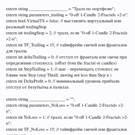
extern string __________________ = "Тралл по портфелю";
extern string parameters_trailing = "0-off 1-Candle 2-Fractals >2-п";
extern bool VirtualTS = false; // выставлять виртуальный или
реальный trailingStop
extern int trailingStop = 2; // тралл, если "0-off 1-Candle 2-Fractals
>2-п";
extern int TF_Tralling = 15; // таймфрейм свечей или фракталов
для тралла
extern int deltaTralling = 0; // отступ от фрактала или свечи при
определении стоплосса. (offset from the fractal or candles)
extern int StepTralling = 1; // шаг - перемещать стоплосс не
ближе чем Step (step Thrall, moving not less than Step n )
extern int DeltaProfit = 0; // минимальный уровень прибыли.
(отступ от безубытка в пунктах
extern string _________________ = "";
extern string parameters_NoLoss = "0-off 1-Candle 2-Fractals >2-
п";
extern int NoLoss = 1; // тралл, если "0-off 1-Candle 2-Fractals >2-
п";
extern int TF_NoLoss = 15; // таймфрейм свечей или фракталов