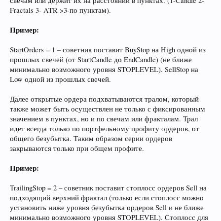
свечам или держит их на расстоянии в пунктах. (1-Candle 2-
Fractals 3- ATR >3-по пунктам).
Пример:
StartOrders = 1 – советник поставит BuyStop на High одной из
прошлых свечей (от StartCandle до EndCandle) (не ближе
минимально возможного уровня STOPLEVEL). SellStop на
Low одной из прошлых свечей.
Далее открытые ордера подхватываются тралом, который
также может быть осуществлен не только с фиксированным
значением в пунктах, но и по свечам или фракталам. Трал
идет всегда только по портфельному профиту ордеров, от
общего безубытка. Таким образом серии ордеров
закрываются только при общем профите.
Пример:
TrailingStop = 2 – советник поставит стоплосс ордеров Sell на
подходящий верхний фрактал (только если стоплосс можно
установить ниже уровня безубытка ордеров Sell и не ближе
минимально возможного уровня STOPLEVEL). Стоплосс для