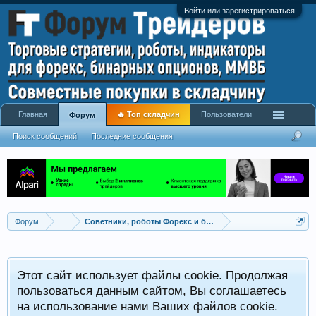
Войти или зарегистрироваться
Главная
🔥 Топ складчин
Пользователи
Форум
Поиск сообщений
Последние сообщения
Форум
...
Советники, роботы Форекс и бинарных опционов
Р
Этот сайт использует файлы cookie. Продолжая
x
С
пользоваться данным сайтом, Вы соглашаетесь
на использование нами Ваших файлов cookie.
V