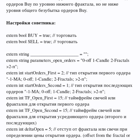
ордеров Buy по уровню нижнего фрактала, но не ниже
уровня общего безубытка ордеров Buy.
Настройки советника:
extern bool BUY = true; // торговать
extern bool SELL = true; // торговать
extern string ______________________ = "";
extern string parameters_open_orders = "0-off 1-Candle 2-Fractals
>2-п";
extern int startOrders_First = 2; // тип открытия первого ордера
"-1-МА; 0-off; 1-Candle; 2-Fractals; >2-п";
extern int startOrders_Second = 1; // тип открытия последующих
ордеров "-1-МА; 0-off; 1-Candle; 2-Fractals; >2-п";
extern int TF_Open_First = 15; // таймфрейм свечей или
фракталов для открытия первого ордера
extern int TF_Open_Second = 15; // таймфрейм свечей или
фракталов для открытия усредняющего ордера (второго и
последующих)
extern int deltaOpen = 5; // отступ от фрактала или свечи при
определении цены открытия ордера. (offset from the fractal or