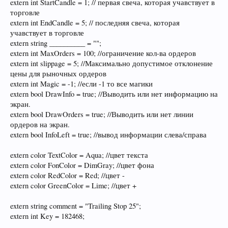
extern int StartCandle = 1; // первая свеча, которая учавствует в
торговле
extern int EndCandle = 5; // последняя свеча, которая
учавствует в торговле
extern string __________ = "";
extern int MaxOrders = 100; //ограничение кол-ва ордеров
extern int slippage = 5; //Максимально допустимое отклонение
цены для рыночных ордеров
extern int Magic = -1; //если -1 то все магики
extern bool DrawInfo = true; //Выводить или нет информацию на
экран.
extern bool DrawOrders = true; //Выводить или нет линии
ордеров на экран.
extern bool InfoLeft = true; //вывод информации слева/справа
extern color TextColor = Aqua; //цвет текста
extern color FonColor = DimGray; //цвет фона
extern color RedColor = Red; //цвет -
extern color GreenColor = Lime; //цвет +
extern string comment = "Trailing Stop 25";
extern int Key = 182468;