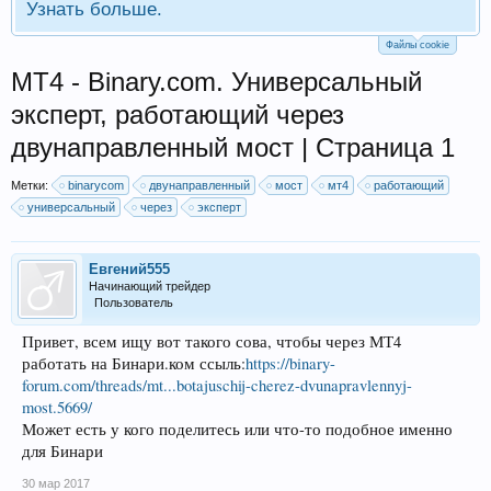
Узнать больше.
Файлы cookie
МТ4 - Binary.com. Универсальный
эксперт, работающий через
двунаправленный мост | Страница 1
Метки:
binarycom
двунаправленный
мост
мт4
работающий
универсальный
через
эксперт
Евгений555
Начинающий трейдер
Пользователь
Привет, всем ищу вот такого сова, чтобы через МТ4
работать на Бинари.ком ссыль:
https://binary-
forum.com/threads/mt...botajuschij-cherez-dvunapravlennyj-
most.5669/
Может есть у кого поделитесь или что-то подобное именно
для Бинари
30 мар 2017