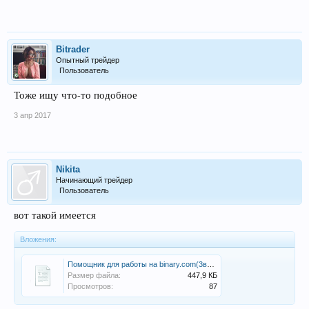
Bitrader
Опытный трейдер
Пользователь
Тоже ищу что-то подобное
3 апр 2017
Nikita
Начинающий трейдер
Пользователь
вот такой имеется
Вложения:
Помощник для работы на binary.com(3в1)BotBinary (1).zip
Размер файла:
447,9 КБ
Просмотров:
87