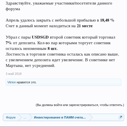
Здравствуйте, уважаемые участники/посетители данного
форума
18,48 %
Апрель удалось закрыть с небольшой прибылью в
21 месте
Счет в данный момент находиться на
USDSGD
Убрал с пары
второй советник который торговал
7%
от депозита. Кол-во пар которыми торгует советник
8 шт.
осталось неизменным
Лостность в торговле советника осталась как описано выше,
с увеличением депозита идет увеличение. В советнике нет
Мартына, нет усреднений.
3 май 2018
Vitrion
нравится это.
(Вы должны войти или зарегистрироваться, чтобы ответить.)
Форум
...
Инвестирование в ПАММ счета, сервисы сигналов