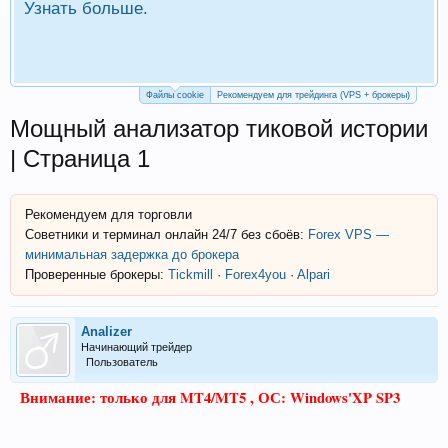
Узнать больше.
П
Р
Файлы cookie
Рекомендуем для трейдинга (VPS + брокеры)
Мощный анализатор тиковой истории
| Страница 1
Рекомендуем для торговли
Советники и терминал онлайн 24/7 без сбоёв:
Forex VPS —
минимальная задержка до брокера
Проверенные брокеры:
Tickmill
·
Forex4you
·
Alpari
Analizer
Начинающий трейдер
Пользователь
Внимание: только для MT4/MT5 , ОС: Windows'XP SP3