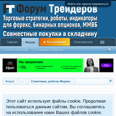
Войти или зарегистрироваться
Главная
🔥 Топ складчин
Пользователи
Форум
Поиск сообщений
Последние сообщения
Форум
...
Советники, роботы Форекс
Р
Этот сайт использует файлы cookie. Продолжая
x
С
пользоваться данным сайтом, Вы соглашаетесь
на использование нами Ваших файлов cookie.
V