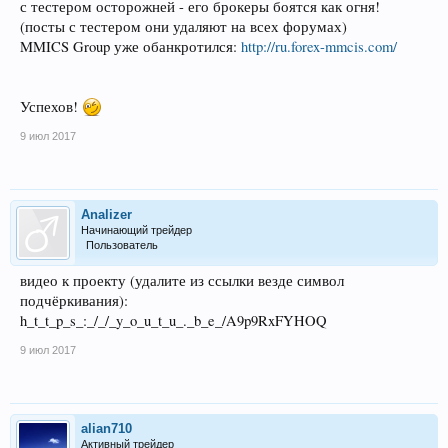
с тестером осторожней - его брокеры боятся как огня!
(посты с тестером они удаляют на всех форумах)
MMICS Group уже обанкротился:
http://ru.forex-mmcis.com/
Успехов!
9 июл 2017
Analizer
Начинающий трейдер
Пользователь
видео к проекту (удалите из ссылки везде символ
подчёркивания):
h_t_t_p_s_:_/_/_y_o_u_t_u_._b_e_/A9p9RxFYHOQ
9 июл 2017
alian710
Активный трейдер