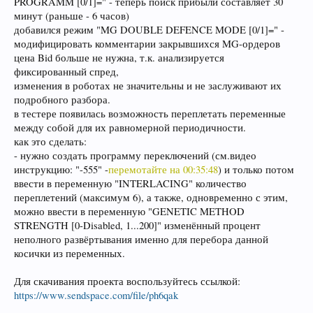
PROGRAMM [0/1]=" - теперь поиск прибыли составляет 30
минут (раньше - 6 часов)
добавился режим "MG DOUBLE DEFENCE MODE [0/1]=" -
модифицировать комментарии закрывшихся MG-ордеров
цена Bid больше не нужна, т.к. анализируется
фиксированный спред,
изменения в роботах не значительны и не заслуживают их
подробного разбора.
в тестере появилась возможность переплетать переменные
между собой для их равномерной периодичности.
как это сделать:
- нужно создать программу переключений (см.видео
инструкцию: "-555" -
перемотайте на 00:35:48
) и только потом
ввести в переменную "INTERLACING" количество
переплетений (максимум 6), а также, одновременно с этим,
можно ввести в переменную "GENETIC METHOD
STRENGTH [0-Disabled, 1...200]" изменённый процент
неполного развёртывания именно для перебора данной
косички из переменных.
Для скачивания проекта воспользуйтесь ссылкой:
https://www.sendspace.com/file/ph6qak