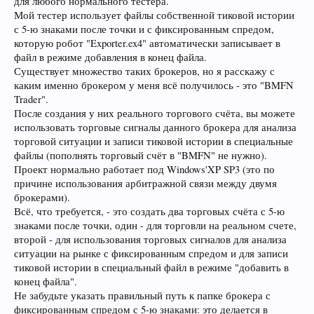
для любого нормального тестера.
Мой тестер использует файлы собственной тиковой истории
с 5-ю знаками после точки и с фиксированным спредом,
которую робот "Exporter.ex4" автоматически записывает в
файл в режиме добавления в конец файла.
Существует множество таких брокеров, но я расскажу с
каким именно брокером у меня всё получилось - это "BMFN
Trader".
После создания у них реального торгового счёта, вы можете
использовать торговые сигналы данного брокера для анализа
торговой ситуации и записи тиковой истории в специальные
файлы (пополнять торговый счёт в "BMFN" не нужно).
Проект нормально работает под Windows'XP SP3 (это по
причине использования арбитражной связи между двумя
брокерами).
Всё, что требуется, - это создать два торговых счёта с 5-ю
знаками после точки, один - для торговли на реальном счете,
второй - для использования торговых сигналов для анализа
ситуации на рынке с фиксированным спредом и для записи
тиковой истории в специальный файл в режиме "добавить в
конец файла".
Не забудьте указать правильный путь к папке брокера с
фиксированным спредом с 5-ю знаками: это делается в