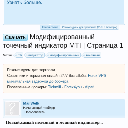
Узнать больше.
П
Р
Файлы cookie
Рекомендуем для трейдинга (VPS + брокеры)
Модифицированный
Скачать
точечный индикатор MTI | Страница 1
Метки:
mti
индикатор
модифицированный
точечный
Рекомендуем для торговли
Советники и терминал онлайн 24/7 без сбоёв:
Forex VPS —
минимальная задержка до брокера
Проверенные брокеры:
Tickmill
·
Forex4you
·
Alpari
MailWelk
Начинающий трейдер
Пользователь
Новый,самый полезный и мощный индикатор...