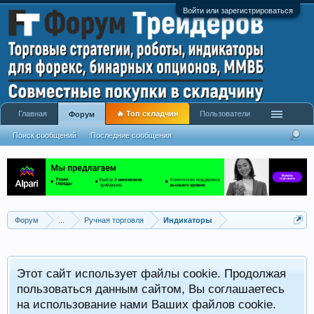
Войти или зарегистрироваться
Главная
🔥 Топ складчин
Пользователи
Форум
Поиск сообщений
Последние сообщения
Форум
...
Ручная торговля
Индикаторы
Р
Этот сайт использует файлы cookie. Продолжая
x
С
пользоваться данным сайтом, Вы соглашаетесь
на использование нами Ваших файлов cookie.
V