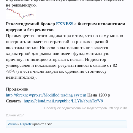
не рекомендую.
Рекомендуемый брокер
EXNESS
c быстрым исполнением
ордеров и без реквотов
Преимущество этого индикатора в том, что по нему можно
построить множество стратегий на рынках с разной
волатильностью. Но если волатильность не является
характерной для рынка или имеет фундаментальную
причину, то позицию открывать нельзя. Индикатор
универсален и показывает результативность свыше от 82
-95% (то есть число закрытых сделок по стоп-лоссу
незначительно).
Продажник
http://forexnewpro.ru/Modified trading system
Цена 1200 р
Скачать:
https://cloud.mail.ru/public/LLYk/abuhTefV9
Последнее редактирование модератором:
28 апр 2018
23 ноя 2017
Vitrion
и
FXprofit
нравится это.