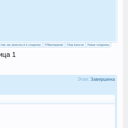
«Уч
сво
стям: как записаться в складчину
!!!Приглашение
Сбор взносов
Новые складчины
ца 1
Этап:
Завершена