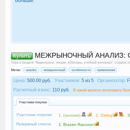
больше.
МЕЖРЫНОЧНЫЙ АНАЛИЗ: О
Купить
Тема в разделе "
Видеокурсы, лекции, вебинары, учебный материал
", создана 
Метки:
анализ:
межрыночный
особенности
применения
Цена:
500.00 руб.
Участников:
5 из 5
Организатор:
F
Расчетный взнос:
110 руб.
В какой валюте оплачивать?(кл
Участники покупки
Участники покупки:
1. (аноним)
,
2.
Glebaj
,
3
Резервный список:
1.
Brazen Raccoon
;