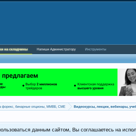
ки на складчины
Напиши Администратору
Инструменты
а форекс, бинарные опционы, ММВБ, CME
Видеокурсы, лекции, вебинары, уч
пользоваться данным сайтом, Вы соглашаетесь на испо