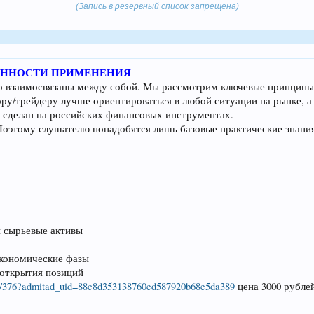
(Запись в резервный список запрещена)
ЕННОСТИ ПРИМЕНЕНИЯ
о взаимосвязаны между собой. Мы рассмотрим ключевые принципы 
ру/трейдеру лучше ориентироваться в любой ситуации на рынке, 
т сделан на российских финансовых инструментах.
Поэтому слушателю понадобятся лишь базовые практические знани
и сырьевые активы
экономические фазы
 открытия позиций
inar/376?admitad_uid=88c8d353138760ed587920b68e5da389
цена 3000 рубле