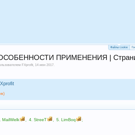
Файлы cookie
Го
СОБЕННОСТИ ПРИМЕНЕНИЯ | Страни
пользователем
FXprofit
,
14 июн 2017
.
Xprofit
ик)
.
MailWelk
,
4.
StreeT
,
5.
LimBoq
;