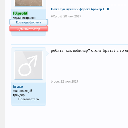
Пожалуй лучший форекс брокер СНГ
FXprofit
FXprofit
,
20 июн 2017
Администратор
Команда форума
Администратор
63.991
ребята, как вебинар? стоит брать? а то 
bruce
,
22 июн 2017
bruce
Начинающий
трейдер
Пользователь
23