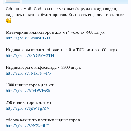
Сборник мой. Собирал на смежных форумах когда видел,
надеюсь никто не будет против. Если есть ещё делитесь тоже
Мега-архив индикаторов для мт4 ~около 7900 штук
http://rgho.st/796m5CGTf
Индикаторы из элитной части сайта TSD ~около 100 штук
http://rgho.st/84YGWw2TH
Индикаторы с инфосклада ~ 3300 штук
http://rgho.st/7NfkFNwPb
1000 индикаторов для мт
http://rgho.st/67vDWFs8R
250 индикаторов для мт
http://rgho.st/8jtWYg7ZV
сборка каких-то платных индикаторов
http://rgho.st/89NZvrdLD