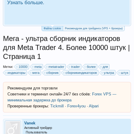
Узнать больше.
П
Р
Файлы cookie
Рекомендуем для трейдинга (VPS + брокеры)
Мега - ультра сборник индикаторов
для Meta Trader 4. Более 10000 штук |
Страница 1
Метки:
10000
meta
metatrader
trader
более
для
индикаторы
мега
сборник
сборникиндикаторов
ультра
штук
Рекомендуем для торговли
Советники и терминал онлайн 24/7 без сбоёв:
Forex VPS —
минимальная задержка до брокера
Проверенные брокеры:
Tickmill
·
Forex4you
·
Alpari
Vanek
Активный трейдер
Пользователь