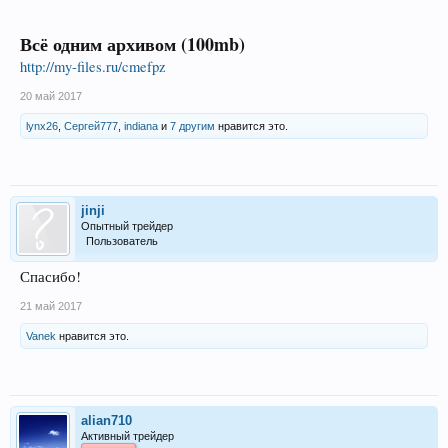
Всё одним архивом (100mb)
http://my-files.ru/cmefpz
20 май 2017
lynx26
,
Сергей777
,
indiana
и
7 другим
нравится это.
jinji
Опытный трейдер
Пользователь
Спасибо!
21 май 2017
Vanek
нравится это.
alian710
Активный трейдер