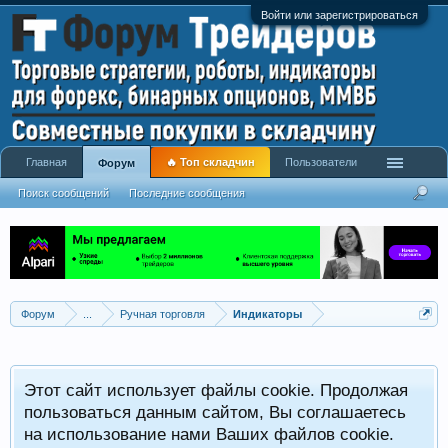
Войти или зарегистрироваться
Главная
🔥 Топ складчин
Пользователи
Форум
Поиск сообщений
Последние сообщения
Форум
...
Ручная торговля
Индикаторы
Р
Этот сайт использует файлы cookie. Продолжая
x
С
пользоваться данным сайтом, Вы соглашаетесь
на использование нами Ваших файлов cookie.
V