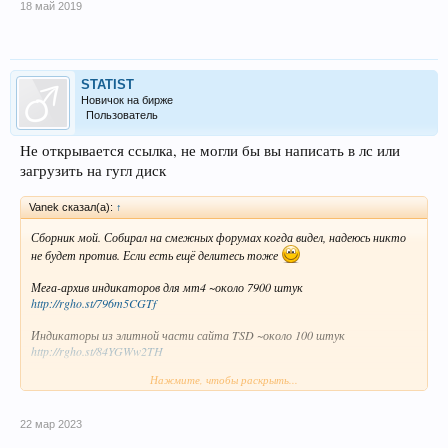
18 май 2019
STATIST
Новичок на бирже
Пользователь
Не открывается ссылка, не могли бы вы написать в лс или
загрузить на гугл диск
Vanek сказал(а):
↑
Сборник мой. Собирал на смежных форумах когда видел, надеюсь никто
не будет против. Если есть ещё делитесь тоже
Мега-архив индикаторов для мт4 ~около 7900 штук
http://rgho.st/796m5CGTf
Индикаторы из элитной части сайта TSD ~около 100 штук
http://rgho.st/84YGWw2TH
Нажмите, чтобы раскрыть...
Индикаторы с инфосклада ~ 3300 штук
http://rgho.st/7NfkFNwPb
22 мар 2023
1000 индикаторов для мт
http://rgho.st/67vDWFs8R