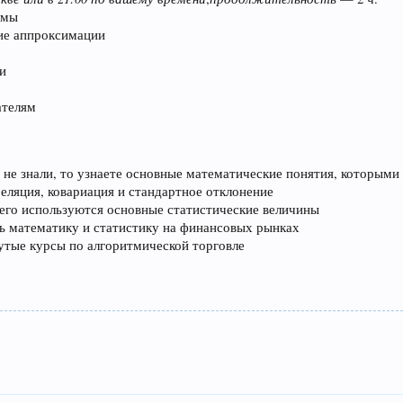
емы
гие аппроксимации
и
ателям
ли не знали, то узнаете основные математические понятия, которым
реляция, ковариация и стандартное отклонение
 чего используются основные статистические величины
ть математику и статистику на финансовых рынках
утые курсы по алгоритмической торговле