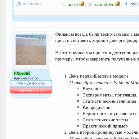
3.
myb
Доп. список:
1.
user7
,
2.
naum30vn
,
Финансы всегда были тесно связаны с м
просто составить хорошо диверсифициро
На этом курсе мы просто и доступно ра
примеры, чтобы закрепить полученные з
FXprofit
День первыйБазовые модели
Администратор
11 октября
начало в 19:00 по Мос
,
Команда форума
Введение
Администратор
Эксперименты, популяция, 
64.016
Статистические величины
Распределения
Вероятность и условная ве
Статистические тесты
Практический пример
День второйПродвинутые модели
12 октября
начало в 19:00 по Мос
,