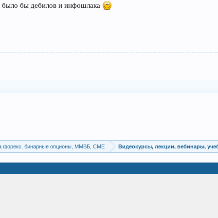
е было бы дебилов и инфошлака
а форекс, бинарные опционы, ММВБ, CME
Видеокурсы, лекции, вебинары, уч