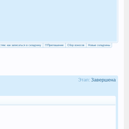
«Уч
сво
стям: как записаться в складчину
!!!Приглашение
Сбор взносов
Новые складчины
Этап:
Завершена