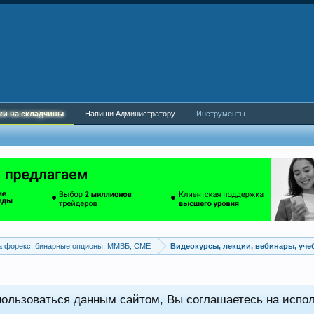
ки на складчины
Напиши Администратору
Инструменты
а форекс, бинарные опционы, ММВБ, CME
Видеокурсы, лекции, вебинары, уч
пользоваться данным сайтом, Вы соглашаетесь на испо