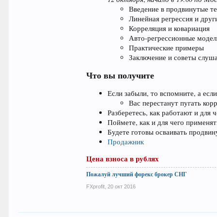
Введение в продвинутые т
Линейная регрессия и дру
Корреляция и ковариация
Авто-регрессионные модел
Практические примеры
Заключение и советы слуш
Что вы получите
Если забыли, то вспомните, а ес
Вас перестанут пугать кор
Разберетесь, как работают и для
Поймете, как и для чего применя
Будете готовы осваивать продвин
Продажник
Цена взноса в рублях
Пожалуй лучший форекс брокер СНГ
FXprofit
,
20 окт 2016