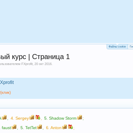
Файлы cookie
Го
ый курс | Страница 1
пользователем
FXprofit
,
20 окт 2016
.
Xprofit
(клик)
A
,
4.
Sergey
,
5.
Shadow Storm
;
.
faust
,
5.
TetTet
,
6.
Anton
;