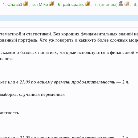
,
4.
Слава1
,
5.
rMike
,
6.
patricpatric
,
7. (аноним)
,
8
атематикой и статистикой. Без хороших фундаментальных знаний не
ванный портфель. Что уж говорить о каких-то более сложных моде
сскажем о базовых понятиях, которые используются в финансовой 
нания.
кве или в 21:00 по вашему времени
продолжительность
,
— 2 ч.
выборка, случайная переменная
роятность
кве или в 21:00 по вашему времени
продолжительность
,
— 2 ч.