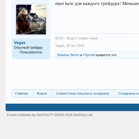
must have для каждого трейдера! Меньш
KISS - Keep it simple stupid
Vegas
Vegas
,
20 окт 2016
Опытный трейдер
Пользователь
Shadow Storm
и
FXprofit
нравится это.
245
Главная
Форум
Совместные покупки в складчину
Складчина н
Forum software by XenForo™
©2010-2016 XenForo Ltd.