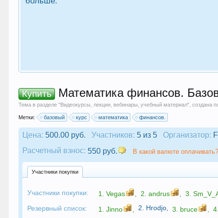
больше.
Математика финансов. Базов
Купить
Тема в разделе "
Видеокурсы, лекции, вебинары, учебный материал
", создана 
Метки:
базовый
курс
математика
финансов.
Цена:
500.00 руб.
Участников:
5 из 5
Организатор:
F
Расчетный взнос:
550 руб.
В какой валюте оплачивать?
Участники покупки
Участники покупки:
1.
Vegas
,
2.
andrus
,
3.
Sm_V_
2.
Hrodjo
,
Резервный список:
1.
Jinno
,
3.
bruce
,
4