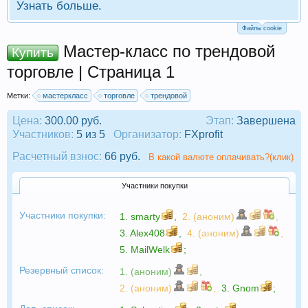
Узнать больше.
Файлы cookie
Мастер-класс по трендовой
Купить
торговле | Страница 1
Метки:
мастеркласс
торговле
трендовой
Цена:
300.00 руб.
Этап:
Завершена
Участников:
5 из 5
Организатор:
FXprofit
Расчетный взнос:
66 руб.
В какой валюте оплачивать?(клик)
Участники покупки
Участники покупки:
1.
smarty
,
2. (аноним)
,
3.
Alex408
,
4. (аноним)
,
5.
MailWelk
;
Резервный список:
1. (аноним)
,
2. (аноним)
,
3.
Gnom
;