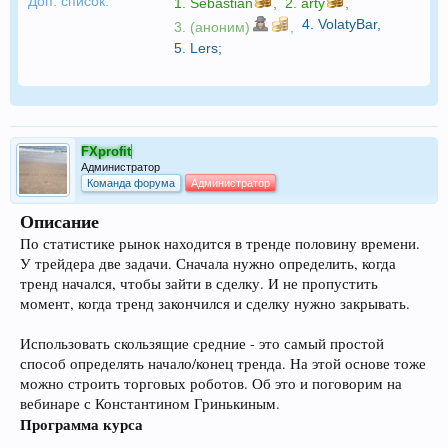
Доп. список:
1.
Sebastian
,
2.
arty
,
4.
VolatyBar
,
3. (аноним)
,
5.
Lers
;
FXprofit
Администратор
Команда форума
Администратор
Описание
По статистике рынок находится в тренде половину времени.
У трейдера две задачи. Сначала нужно определить, когда
тренд начался, чтобы зайти в сделку. И не пропустить
момент, когда тренд закончился и сделку нужно закрывать.
Использовать скользящие средние - это самый простой
способ определять начало/конец тренда. На этой основе тоже
можно строить торговых роботов. Об это и поговорим на
вебинаре с Константином Гринькиным.
Программа курса