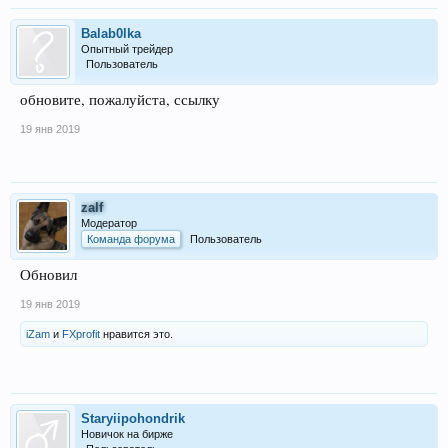
Balab0lka
Опытный трейдер
Пользователь
обновите, пожалуйста, ссылку
19 янв 2019
zalf
Модератор
Команда форума
Пользователь
Обновил
19 янв 2019
iZam
и
FXprofit
нравится это.
Staryiipohondrik
Новичок на бирже