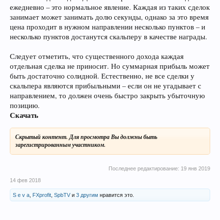
ежедневно – это нормальное явление. Каждая из таких сделок
занимает может занимать долю секунды, однако за это время
цена проходит в нужном направлении несколько пунктов – и
несколько пунктов достанутся скальперу в качестве награды.
Следует отметить, что существенного дохода каждая
отдельная сделка не приносит. Но суммарная прибыль может
быть достаточно солидной. Естественно, не все сделки у
скальпера являются прибыльными – если он не угадывает с
направлением, то должен очень быстро закрыть убыточную
позицию.
Скачать
Скрытый контент. Для просмотра Вы должны быть
зарегистрированным участником.
Последнее редактирование:
19 янв 2019
14 фев 2018
S e v a
,
FXprofit
,
SpbTV
и
3 другим
нравится это.