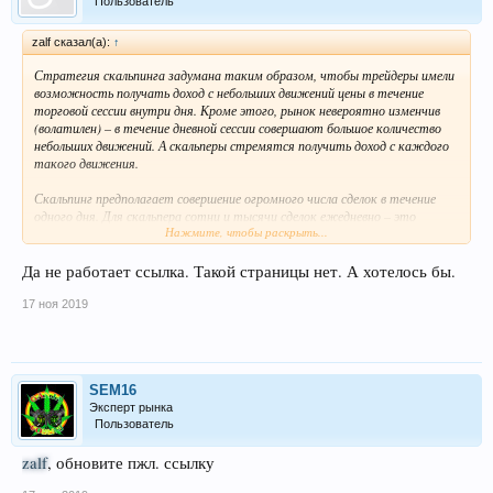
Пользователь
zalf сказал(а):
↑
Стратегия скальпинга задумана таким образом, чтобы трейдеры имели
возможность получать доход с небольших движений цены в течение
торговой сессии внутри дня. Кроме этого, рынок невероятно изменчив
(волатилен) – в течение дневной сессии совершают большое количество
небольших движений. А скальперы стремятся получить доход с каждого
такого движения.
Скальпинг предполагает совершение огромного числа сделок в течение
одного дня. Для скальпера сотни и тысячи сделок ежедневно – это
Нажмите, чтобы раскрыть...
нормальное явление. Каждая из таких сделок занимает может занимать
долю секунды, однако за это время цена проходит в нужном направлении
несколько пунктов – и несколько пунктов достанутся скальперу в
Да не работает ссылка. Такой страницы нет. А хотелось бы.
качестве награды.
17 ноя 2019
Следует отметить, что существенного дохода каждая отдельная сделка
не приносит. Но суммарная прибыль может быть достаточно солидной.
Естественно, не все сделки у скальпера являются прибыльными – если он
не угадывает с направлением, то должен очень быстро закрыть
SEM16
убыточную позицию.
Эксперт рынка
Скачать
Пользователь
zalf
, обновите пжл. ссылку