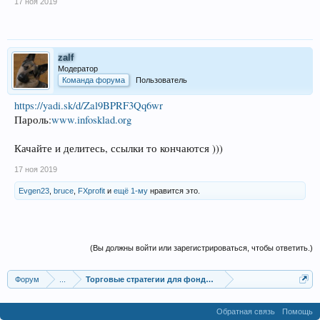
17 ноя 2019
zalf
Модератор
Команда форума
Пользователь
https://yadi.sk/d/Zal9BPRF3Qq6wr
Пароль:
www.infosklad.org
Качайте и делитесь, ссылки то кончаются )))
17 ноя 2019
Evgen23
,
bruce
,
FXprofit
и
ещё 1-му
нравится это.
(Вы должны войти или зарегистрироваться, чтобы ответить.)
Форум
...
Торговые стратегии для фондовых рынков
Обратная связь
Помощь