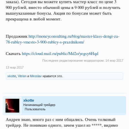
заказа). Сегодня вы можете купить мастер класс по цене 3
900 рублей, вместо обычной цены в 9 000 рублей и получить
вышеуказанные бонусы. Акция по бонусам может быть
прекращена в любой момент.
Продажник
http://moneyconsulting.ru/blog/master-klass-dengi-za-
78-rubley-vmesto-3-900-rubley-s-prazdnikom/
Скачать
https://cloud.mail.ru/public/Md2o/yegsy6Hqd
Последнее редактирование модератором:
14 мар 2017
13 мар 2017
xkotte
,
Vitrion
и
Miroslav
нравится это.
xkotte
Начинающий трейдер
Пользователь
Андрея знаю, много раз с ним общались. Очень толковый
трейдер. Не понимаю одного, зачем ушел из *****, видимо