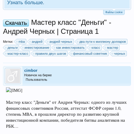
Узнать больше.
Файлы cookie
Мастер класс "Деньги" -
Скачать
Андрей Черных | Страница 1
Метки:
mba
андрей
андрей черных
два пути к миллиону долларов
деньги
инвестирование
как инвестировать
класс
мастер
мастер-класс
правило двух шагов
финансовый советник
черных
cimbor
Новичок на бирже
Пользователь
Мастер класс "Деньги" от Андрея Черных: одного из лучших
финансовых советников России, аттестат ФСФР серии 1.0,
степень MBA, в прошлом директор по развитию крупной
инвестиционной компании, победителя битвы аналитиков на
РБК…