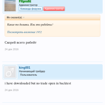
FXprofit
Администратор
Команда форума
Администратор
life сказал(а):
↑
Какие то доливки. Или это рибейты?
Посмотреть вложение 1952
Скорей всего рибейт
24 дек 2016
king001
Начинающий трейдер
Пользователь
i have downloaded but no trade open in backtest
24 дек 2016