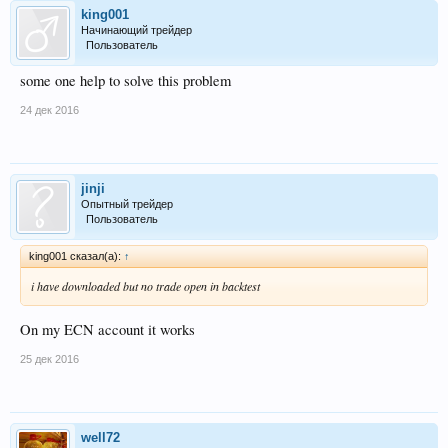
king001
Начинающий трейдер
Пользователь
some one help to solve this problem
24 дек 2016
jinji
Опытный трейдер
Пользователь
king001 сказал(а):
↑
i have downloaded but no trade open in backtest
On my ECN account it works
25 дек 2016
well72