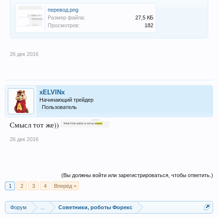
перевод.png
Размер файла:
27,5 КБ
Просмотров:
182
26 дек 2016
xELVINx
Начинающий трейдер
Пользователь
Смысл тот же))
26 дек 2016
(Вы должны войти или зарегистрироваться, чтобы ответить.)
1
2
3
4
Вперёд >
Форум
...
Советники, роботы Форекс