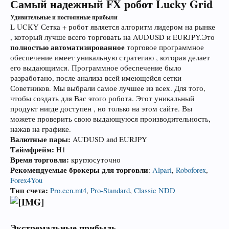
Самый надежный FX робот Lucky Grid
Удивительные и постоянные прибыли
L UCKY Сетка + робот является алгоритм лидером на рынке
, который лучше всего торговать на AUDUSD и EURJPY.Это
полностью автоматизированное
торговое программное
обеспечение имеет уникальную стратегию , которая делает
его выдающимся. Программное обеспечение было
разработано, после анализа всей имеющейся сетки
Советников. Мы выбрали самое лучшее из всех. Для того,
чтобы создать для Вас этого робота. Этот уникальный
продукт нигде доступен , но только на этом сайте. Вы
можете проверить свою выдающуюся производительность,
нажав на графике.
Валютные пары:
AUDUSD and EURJPY
Таймфрейм:
H1
Время торговли:
круглосуточно
Рекомендуемые брокеры для торговли
:
Alpari
,
Roboforex
,
Forex4You
Тип счета:
Pro.ecn.mt4
,
Pro-Standard
,
Classic NDD
Экстремальные прибыль