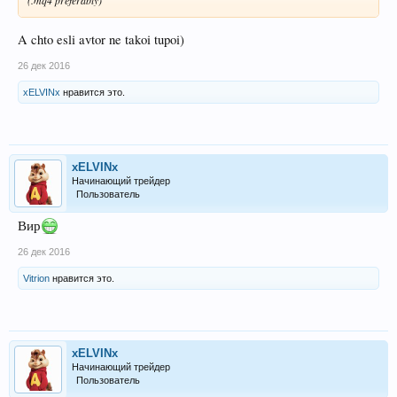
(.mq4 preferably)
A chto esli avtor ne takoi tupoi)
26 дек 2016
xELVINx
нравится это.
xELVINx
Начинающий трейдер
Пользователь
Вир
26 дек 2016
Vitrion
нравится это.
xELVINx
Начинающий трейдер
Пользователь