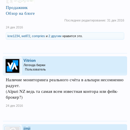
Продажник
Обзор на блоге
Последнее редактирование:
31 дек 2016
24 дек 2016
kne1234
,
well72
,
compries
и
2 другим
нравится это.
Vitrion
Легенда биржи
Пользователь
Наличие мониторинга реального счёта в альпари несомненно
радует.
(Alpari NZ ведь та самая всем известная контора или фейк-
брокер?)
24 дек 2016
jinji