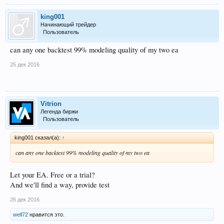
king001
Начинающий трейдер
Пользователь
can any one backtest 99% modeling quality of my two ea
25 дек 2016
Vitrion
Легенда биржи
Пользователь
king001 сказал(а):
↑
can any one backtest 99% modeling quality of my two ea
Let your EA. Free or a trial?
And we'll find a way, provide test
26 дек 2016
well72
нравится это.