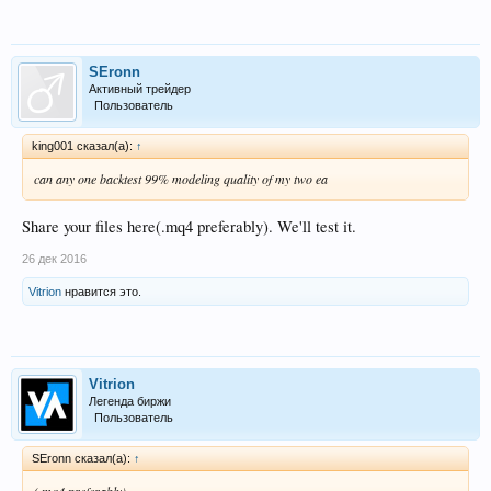
SEronn
Активный трейдер
Пользователь
king001 сказал(а):
↑
can any one backtest 99% modeling quality of my two ea
Share your files here(.mq4 preferably). We'll test it.
26 дек 2016
Vitrion
нравится это.
Vitrion
Легенда биржи
Пользователь
SEronn сказал(а):
↑