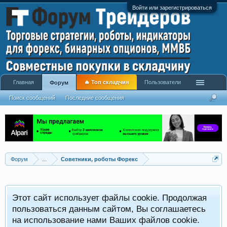
Войти или зарегистрироваться
Главная
🔥 Топ складчин
Пользователи
Форум
Поиск сообщений
Последние сообщения
Форум
...
Советники, роботы Форекс
Р
Этот сайт использует файлы cookie. Продолжая
x
С
пользоваться данным сайтом, Вы соглашаетесь
на использование нами Ваших файлов cookie.
V