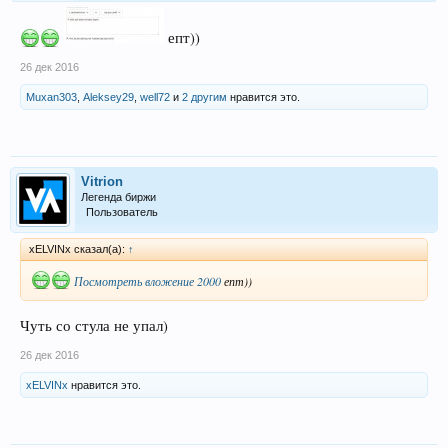
епт))
26 дек 2016
Muxan303
,
Aleksey29
,
well72
и
2 другим
нравится это.
Vitrion
Легенда биржи
Пользователь
xELVINx сказал(а):
↑
Посмотреть вложение 2000
епт))
Чуть со стула не упал)
26 дек 2016
xELVINx
нравится это.