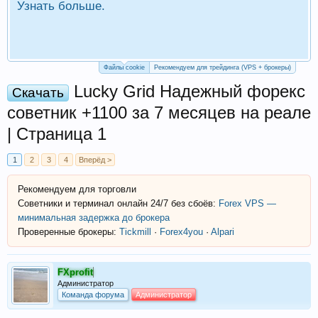
Узнать больше.
П
Р
Файлы cookie
Рекомендуем для трейдинга (VPS + брокеры)
Lucky Grid Надежный форекс
Скачать
советник +1100 за 7 месяцев на реале
| Страница 1
1
2
3
4
Вперёд >
Рекомендуем для торговли
Советники и терминал онлайн 24/7 без сбоёв:
Forex VPS —
минимальная задержка до брокера
Проверенные брокеры:
Tickmill
·
Forex4you
·
Alpari
FXprofit
Администратор
Команда форума
Администратор