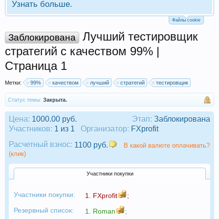
Узнать больше.
Файлы cookie
Лучший тестировщик
Заблокирована
стратегий с качеством 99% |
Страница 1
Метки:
99%
качеством
лучший
стратегий
тестировщик
Статус темы:
Закрыта.
Цена:
1000.00 руб.
Этап:
Заблокирована
Участников:
1 из 1
Организатор:
FXprofit
Расчетный взнос:
1100 руб.
В какой валюте оплачивать?
(клик)
Участники покупки
Участники покупки:
1.
FXprofit
;
Резервный список:
1.
Roman
;