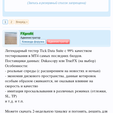
(Запись в резервный список запрещена)
1
2
Вперёд >
FXprofit
Администратор
Команда форума
Администратор
Легендарный тестер Tick Data Suite с 99% качеством
тестирования в MT4 самых последних билдов.
Поставщики данных: Dukascopy или TrueFX (на выбор)
Особенности:
- реальные спреды (с расширением на новостях и ночью)
- экономия дискового пространства, данные котировок
особым образом сжимаются, не оказывая влияние на
скорость и качество
- имитация проскальзывания в различных режимах (отложки,
SL, TP)
и т.д. и т.п.
Можете скачать 2-недельную триалку и погонять, решить для