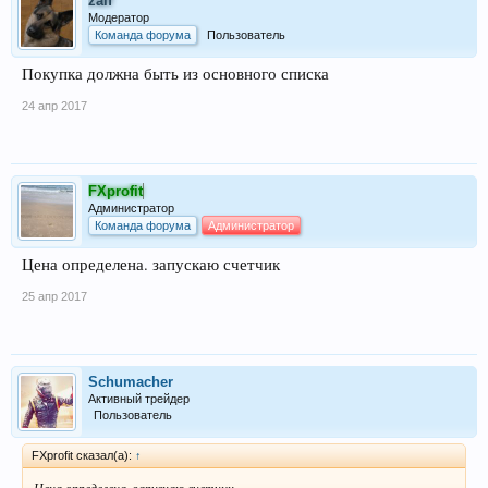
zalf
Модератор
Команда форума
Пользователь
Покупка должна быть из основного списка
24 апр 2017
FXprofit
Администратор
Команда форума
Администратор
Цена определена. запускаю счетчик
25 апр 2017
Schumacher
Активный трейдер
Пользователь
FXprofit сказал(а):
↑
Цена определена. запускаю счетчик