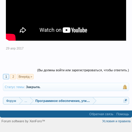
29 апр 2017
(Вы должны войти или зарегистрироваться, чтобы ответить.)
1
2
Вперёд >
Статус темы:
Закрыта.
Форум
...
Программное обеспечение, утилиты для трейдинга
Обратная связь
Помощь
Forum software by XenForo™
Условия и правила