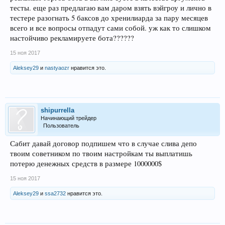
тесты. еще раз предлагаю вам даром взять вэйгроу и лично в
тестере разогнать 5 баксов до хренилиарда за пару месяцев
всего и все вопросы отпадут сами собой. уж как то слишком
настойчиво рекламируете бота??????
15 ноя 2017
Aleksey29
и
nastyaozr
нравится это.
shipurrella
Начинающий трейдер
Пользователь
Сабит давай договор подпишем что в случае слива депо
твоим советником по твоим настройкам ты выплатишь
потерю денежных средств в размере 1000000$
15 ноя 2017
Aleksey29
и
ssa2732
нравится это.