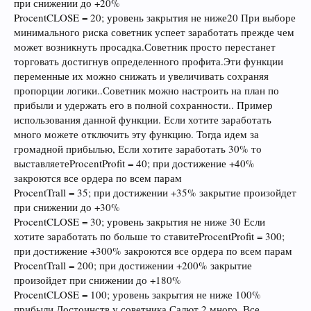
при снижении до +20%
ProcentCLOSE = 20; уровень закрытия не ниже20 При выборе
минимального риска советник успеет заработать прежде чем
может возникнуть просадка.Советник просто перестанет
торговать достигнув определенного профита.Эти функции
переменные их можно снижать и увеличивать сохраняя
пропорции логики..Советник можно настроить на план по
прибыли и удержать его в полной сохранности.. Пример
использования данной функции. Если хотите заработать
много можете отключить эту функцию. Тогда идем за
громадной прибылью, Если хотите заработать 30% то
выставляетеProcentProfit = 40; при достижение +40%
закроются все ордера по всем парам
ProcentTrall = 35; при достижении +35% закрытие произойдет
при снижении до +30%
ProcentCLOSE = 30; уровень закрытия не ниже 30 Если
хотите заработать по больше то ставитеProcentProfit = 300;
при достижение +300% закроются все ордера по всем парам
ProcentTrall = 200; при достижении +200% закрытие
произойдет при снижении до +180%
ProcentCLOSE = 100; уровень закрытия не ниже 100%
прибыли Достоинств у советника Салют 2 много. Все