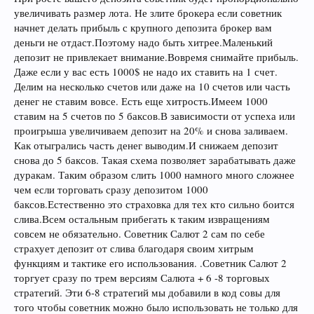
увеличивать размер лота. Не злите брокера если советник
начнет делать прибыль с крупного депозита брокер вам
деньги не отдаст.Поэтому надо быть хитрее.Маленький
депозит не привлекает внимание.Вовремя снимайте прибыль.
Даже если у вас есть 1000$ не надо их ставить на 1 счет.
Делим на несколько счетов или даже на 10 счетов или часть
денег не ставим вовсе. Есть еще хитрость.Имеем 1000
ставим на 5 счетов по 5 баксов.В зависимости от успеха или
проигрыша увеличиваем депозит на 20% и снова заливаем.
Как отыгрались часть денег выводим.И снижаем депозит
снова до 5 баксов. Такая схема позволяет зарабатывать даже
дуракам. Таким образом слить 1000 намного много сложнее
чем если торговать сразу депозитом 1000
баксов.Естественно это страховка для тех кто сильно боится
слива.Всем остальным прибегать к таким извращениям
совсем не обязательно. Советник Салют 2 сам по себе
страхует депозит от слива благодаря своим хитрым
функциям и тактике его использования. .Советник Салют 2
торгует сразу по трем версиям Салюта + 6 -8 торговых
стратегий. Эти 6-8 стратегий мы добавили в код совы для
того чтобы советник можно было использовать не только для