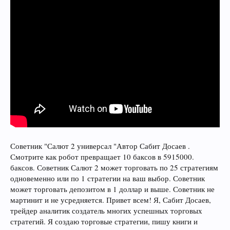
Советник "Салют 2 универсал "Автор Сабит Досаев .
Смотрите как робот превращает 10 баксов в 5915000.
баксов. Советник Салют 2 может торговать по 25 стратегиям
одновеменно или по 1 стратегии на ваш выбор. Советник
может торговать депозитом в 1 доллар и выше. Советник не
мартинит и не усредняется. Привет всем! Я, Сабит Досаев,
трейдер аналитик создатель многих успешных торговых
стратегий. Я создаю торговые стратегии, пишу книги и