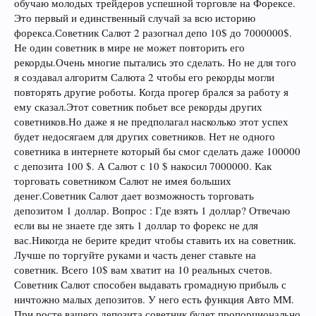
обучаю молодых трейдеров успешной торговле на Форексе.
Это первый и единственный случай за всю историю
форекса.Советник Салют 2 разогнал депо 10$ до 7000000$.
Не один советник в мире не может повторить его
рекорды.Очень многие пытались это сделать. Но не для того
я создавал алгоритм Салюта 2 чтобы его рекорды могли
повторять другие роботы. Когда прогер брался за работу я
ему сказал.Этот советник побьет все рекорды других
советников.Но даже я не предполагал насколько этот успех
будет недосягаем для других советников. Нет не одного
советника в интернете который бы смог сделать даже 100000
с депозита 100 $. А Салют с 10 $ накосил 7000000. Как
торговать советником Салют не имея больших
денег.Советник Салют дает возможность торговать
депозитом 1 доллар. Вопрос : Где взять 1 доллар? Отвечаю
если вы не знаете где зять 1 доллар то форекс не для
вас.Никогда не берите кредит чтобы ставить их на советник.
Лучше по торгуйте руками и часть денег ставьте на
советник. Всего 10$ вам хватит на 10 реальных счетов.
Советник Салют способен выдавать громадную прибыль с
ничтожно малых депозитов. У него есть функция Авто ММ.
При росте вашего депозита советник будет пропорционально