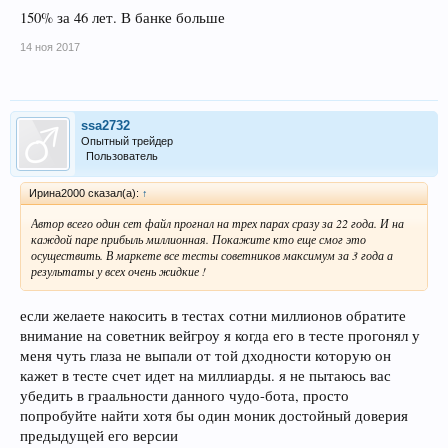
150% за 46 лет. В банке больше
14 ноя 2017
ssa2732
Опытный трейдер
Пользователь
Ирина2000 сказал(а):
↑
Автор всего один сет файл прогнал на трех парах сразу за 22 года. И на
каждой паре прибыль миллионная. Покажите кто еще смог это
осуществить. В маркете все тесты советников максимум за 3 года а
результаты у всех очень жидкие !
если желаете накосить в тестах сотни миллионов обратите
внимание на советник вейгроу я когда его в тесте прогонял у
меня чуть глаза не выпали от той дходности которую он
кажет в тесте счет идет на миллиарды. я не пытаюсь вас
убедить в граальности данного чудо-бота, просто
попробуйте найти хотя бы один моник достойный доверия
предыдущей его версии