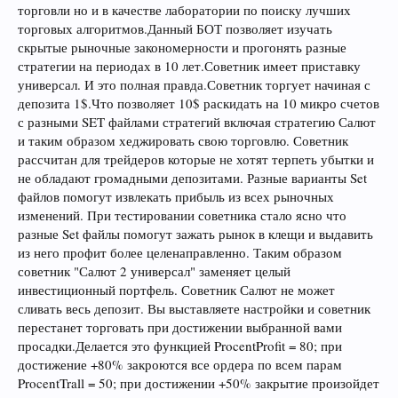
торговли но и в качестве лаборатории по поиску лучших
торговых алгоритмов.Данный БОТ позволяет изучать
скрытые рыночные закономерности и прогонять разные
стратегии на периодах в 10 лет.Советник имеет приставку
универсал. И это полная правда.Советник торгует начиная с
депозита 1$.Что позволяет 10$ раскидать на 10 микро счетов
с разными SET файлами стратегий включая стратегию Салют
и таким образом хеджировать свою торговлю. Советник
рассчитан для трейдеров которые не хотят терпеть убытки и
не обладают громадными депозитами. Разные варианты Set
файлов помогут извлекать прибыль из всех рыночных
изменений. При тестировании советника стало ясно что
разные Set файлы помогут зажать рынок в клещи и выдавить
из него профит более целенаправленно. Таким образом
советник "Салют 2 универсал" заменяет целый
инвестиционный портфель. Советник Салют не может
сливать весь депозит. Вы выставляете настройки и советник
перестанет торговать при достижении выбранной вами
просадки.Делается это функцией ProcentProfit = 80; при
достижение +80% закроются все ордера по всем парам
ProcentTrall = 50; при достижении +50% закрытие произойдет