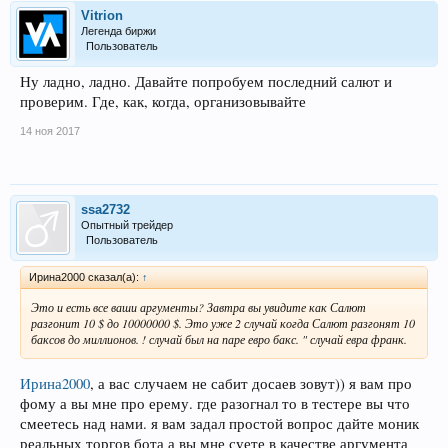
Vitrion
Легенда биржи
Пользователь
Ну ладно, ладно. Давайте попробуем последний салют и
проверим. Где, как, когда, организовывайте
14 ноя 2017
ssa2732
Опытный трейдер
Пользователь
Ирина2000 сказал(а):
↑
Это и есть все ваши аргументы? Завтра вы увидите как Салют
разгонит 10 $ до 10000000 $. Это уже 2 случай когда Салют разгонят 10
баксов до миллионов. ! случай был на паре евро бакс. " случай евра франк.
Ирина2000
, а вас случаем не сабит досаев зовут)) я вам про
фому а вы мне про ерему. где разогнал то в тестере вы что
смеетесь над нами. я вам задал простой вопрос дайте моник
реальных торгов бота а вы мне суете в качестве аргумента