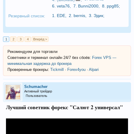
6.
veta76
,
7.
Bunni2000
,
8.
ppg85
;
1.
EDE
,
2.
bernis
,
3.
Эдик
;
Резервный список:
1
2
3
4
Вперёд >
Рекомендуем для торговли
Советники и терминал онлайн 24/7 без сбоёв:
Forex VPS —
минимальная задержка до брокера
Проверенные брокеры:
Tickmill
·
Forex4you
·
Alpari
Schumacher
Активный трейдер
Пользователь
Лучший советник форекс "Салют 2 универсал"