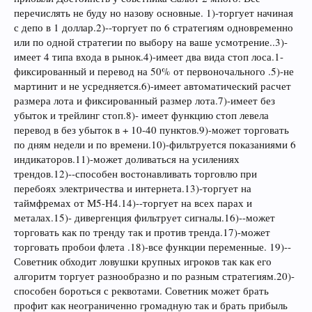
перечислять не буду но назову основные. 1)-торгует начиная
с депо в 1 доллар.2)--торгует по 6 стратегиям одновременно
или по одной стратегии по выбору на ваше усмотрение..3)-
имеет 4 типа входа в рынок.4)-имеет два вида стоп лоса.1-
фиксированный и перевод на 50% от первоночального .5)-не
мартинит и не усредняется.6)-имеет автоматический расчет
размера лота и фиксированный размер лота.7)-имеет без
убыток и трейлинг стоп.8)- имеет функцию стоп левела
перевод в без убыток в + 10-40 пунктов.9)-может торговать
по дням недели и по времени.10)-фильтруется показаниями 6
индикаторов.11)-может доливаться на усилениях
трендов.12)--способен востонавливать торговлю при
перебоях электричества и интернета.13)-торгует на
таймфремах от М5-Н4.14)--торгует на всех парах и
металах.15)- дивергенция фильтрует сигналы.16)--может
торговать как по тренду так и против тренда.17)-может
торговать пробои флета .18)-все функции переменные. 19)--
Советник обходит ловушки крупных игроков так как его
алгоритм торгует разнообразно и по разным стратегиям.20)-
способен бороться с реквотами. Советник может брать
профит как неограниченно громадную так и брать прибыль