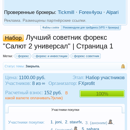
Проверенные брокеры:
Tickmill
·
Forex4you
·
Alpari
Реклама. Размещены партнёрские ссылки.
Файлы cookie
Рекомендуем для трейдинга (VPS + брокеры)
Лучший советник форекс
Набор
"Салют 2 универсал" | Страница 1
Метки:
форекс
форекс и инвестиции
форекс советник
Статус темы:
Закрыта.
Цена:
1100.00 руб.
Этап:
Набор участников
Участников:
8 из ∞
Организатор:
FXprofit
Расчетный взнос:
152 руб.
В
100%
какой валюте оплачивать?(клик)
Участники покупки
1.
joni
,
2.
stavrfx
,
Участники покупки:
3. (аноним)
,
5.
sahara
,
4. (аноним)
,