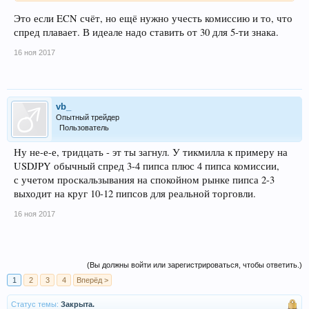
Это если ECN счёт, но ещё нужно учесть комиссию и то, что
спред плавает. В идеале надо ставить от 30 для 5-ти знака.
16 ноя 2017
vb_
Опытный трейдер
Пользователь
Ну не-е-е, тридцать - эт ты загнул. У тикмилла к примеру на
USDJPY обычный спред 3-4 пипса плюс 4 пипса комиссии,
с учетом проскальзывания на спокойном рынке пипса 2-3
выходит на круг 10-12 пипсов для реальной торговли.
16 ноя 2017
(Вы должны войти или зарегистрироваться, чтобы ответить.)
1
2
3
4
Вперёд >
Статус темы:
Закрыта.