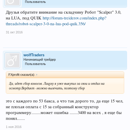
Пользователь
Друзья обратите внимание на складчину Робот "Scalper" 3.0,
на LUA, под QUIK
http://forum-treiderov.com/index.php?
threads/robot-scalper-3-0-na-lua-pod-quik.356/
31 окт 2016
wolfTraders
Начинающий трейдер
Пользователь
FXprofit сказал(а):
↑
Да, идет сбор взносов. Лицуху я уже выкупил за свои и отдал на
осмотр.Вердикт -можно вылечить, поэтому сбор
это с каждого по 53 бакса, а что так дорого то, да еще 15 чел,
не плохая оплата с 15 за собранный конструктор
программеру........может ошибка .......3400 на всех , я еще бы
понял.......
1 ноя 2016