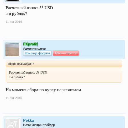
Расчетный взнос: 53 USD
а в рублях?
11 окт 2016
FXprofit
Администратор
Команда форума
Администратор
elsolo сказал(а):
↑
Расчетный взнос: 53 USD
а в рублях?
На момент сбора по курсу пересчитаем
11 окт 2016
Pekka
Начинающий трейдер