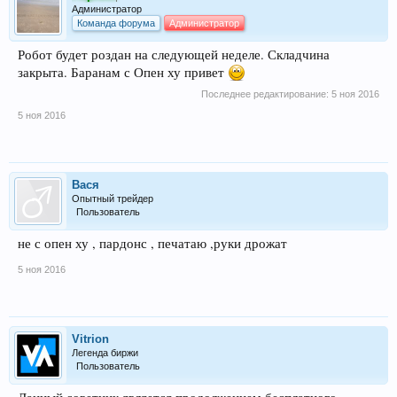
Администратор
Команда форума
Администратор
Робот будет роздан на следующей неделе. Складчина
закрыта. Баранам с Опен ху привет
Последнее редактирование:
5 ноя 2016
5 ноя 2016
Вася
Опытный трейдер
Пользователь
не с опен ху , пардонс , печатаю ,руки дрожат
5 ноя 2016
Vitrion
Легенда биржи
Пользователь