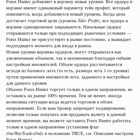
Forex Hunter добавляет в корзину новые уровни. Все ордера в
корзине имеют одинаковый параметр тейк профит, который
изменяется, когда добавляется новый уровень. Когда цена
Take Profit
достигает торговой цели (уровень
), все ордера в
корзине одновременно закрываются. Начальные ордера
открываются только при подходящих рыночных условиях —
Forex Hunter не присутствует в рынке постоянно, а выжидает
подходящего момента для входа в рынок.
Новые уровни корзины ордеров, могут открываться как
увеличенным объемом, так и неизменным благодаря гибким
настройкам множителей. Объем ордера рассчитывается
исходя из базового лота (то есть, размера лота 1-го уровня)
путем применения множителя лота, заданного в настройках
для данного уровня.
Обычно Forex Hunter торгует только в одном направлении, не
оставаясь на рынке 100% времени. Тем не менее, иногда
возможны ситуации когда ведется торговля в обоих
направлениях. Если ваш брокер запрещает хеджирование,
позволяя только покупать или продавать валюту в данный
момент времени, вы можете заставить Forex Hunter работать
только в одном направлении (установив флаг
OneWayTradesOnly
в положение TRUE, см. Описание настроек
Forex Hunter).