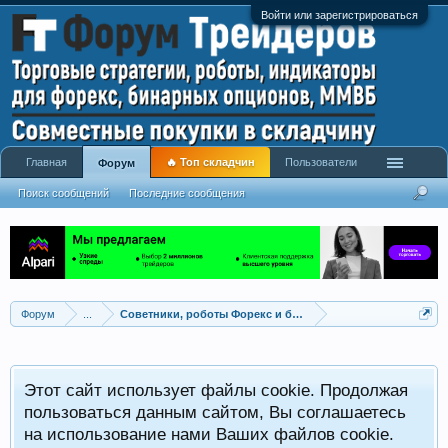
Войти или зарегистрироваться
Главная
🔥 Топ складчин
Пользователи
Форум
Поиск сообщений
Последние сообщения
Форум
...
Советники, роботы Форекс и бинарных опционов
Р
Этот сайт использует файлы cookie. Продолжая
x
С
пользоваться данным сайтом, Вы соглашаетесь
на использование нами Ваших файлов cookie.
V