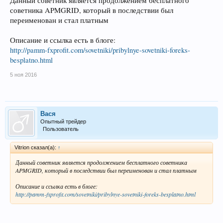
Данный советник является продолжением бесплатного
советника APMGRID, который в последствии был
переименован и стал платным
Описание и ссылка есть в блоге:
http://pamm-fxprofit.com/sovetniki/pribylnye-sovetniki-foreks-
besplatno.html
5 ноя 2016
Вася
Опытный трейдер
Пользователь
Vitrion сказал(а):
↑
Данный советник является продолжением бесплатного советника
APMGRID, который в последствии был переименован и стал платным
Описание и ссылка есть в блоге:
http://pamm-fxprofit.com/sovetniki/pribylnye-sovetniki-foreks-besplatno.html