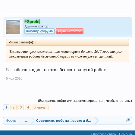
FXprofit
Администратор
Команда форума
Администратор
Vitrion сказал(а):
↑
Т.е. логично предположить, что мониторинг до июня 2015 года как раз
показывает работу бесплатной версии (а может уже и платной))
Разработчик один, но это абсолютнодругой робот
5 ноя 2016
(Вы должны войти или зарегистрироваться, чтобы ответить.)
1
2
3
4
Вперёд >
Форум
...
Советники, роботы Форекс и бинарных опционов
Обратная связь
Помощь