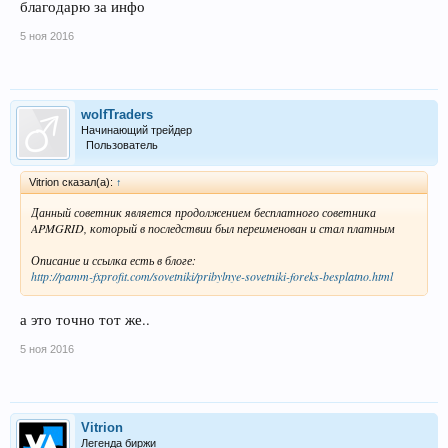
благодарю за инфо
5 ноя 2016
wolfTraders
Начинающий трейдер
Пользователь
Vitrion сказал(а):
↑
Данный советник является продолжением бесплатного советника
APMGRID, который в последствии был переименован и стал платным
Описание и ссылка есть в блоге:
http://pamm-fxprofit.com/sovetniki/pribylnye-sovetniki-foreks-besplatno.html
а это точно тот же..
5 ноя 2016
Vitrion
Легенда биржи