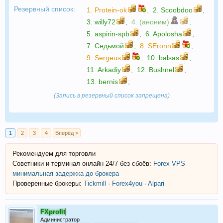
Резервный список:
1.
Protein-ok
,
2.
Scoobdoo
,
3.
willy72
,
4. (аноним)
,
5.
aspirin-spb
,
6.
Apolosha
,
7.
Седьмой
,
8.
SEronn
,
9.
Sergeus
,
10.
balsas
,
11.
Arkadiy
,
12.
Bushnel
,
13.
bernis
;
(Запись в резервный список запрещена)
1
2
3
4
Вперёд >
Рекомендуем для торговли
Советники и терминал онлайн 24/7 без сбоёв:
Forex VPS —
минимальная задержка до брокера
Проверенные брокеры:
Tickmill
·
Forex4you
·
Alpari
FXprofit
Администратор