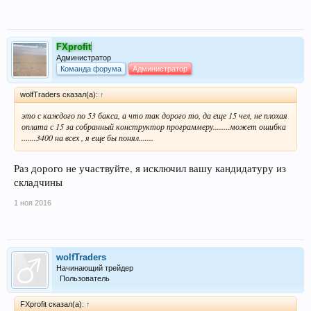
FXprofit
Администратор
Команда форума
Администратор
wolfTraders сказал(а):
↑
это с каждого по 53 бакса, а что так дорого то, да еще 15 чел, не плохая
оплата с 15 за собранный конструктор программеру........может ошибка
.......3400 на всех , я еще бы понял.......
Раз дорого не участвуйте, я исключил вашу кандидатуру из
складчины
1 ноя 2016
wolfTraders
Начинающий трейдер
Пользователь
FXprofit сказал(а):
↑