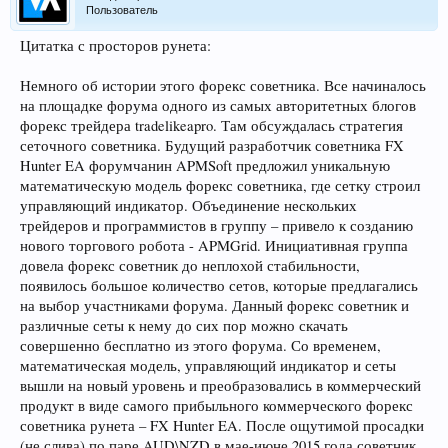
Пользователь
Цитатка с просторов рунета:
Немного об истории этого форекс советника. Все начиналось
на площадке форума одного из самых авторитетных блогов
форекс трейдера tradelikeapro. Там обсуждалась стратегия
сеточного советника. Будущий разработчик советника FX
Hunter EA форумчанин APMSoft предложил уникальную
математическую модель форекс советника, где сетку строил
управляющий индикатор. Объединение нескольких
трейдеров и программистов в группу – привело к созданию
нового торгового робота - APMGrid. Инициативная группа
довела форекс советник до неплохой стабильности,
появилось большое количество сетов, которые предлагались
на выбор участниками форума. Данный форекс советник и
различные сеты к нему до сих пор можно скачать
совершенно бесплатно из этого форума. Со временем,
математическая модель, управляющий индикатор и сеты
вышли на новый уровень и преобразовались в коммерческий
продукт в виде самого прибыльного коммерческого форекс
советника рунета – FX Hunter EA. После ощутимой просадки
(не слива) по паре AUD\NZD в мае-июне 2015 года советник