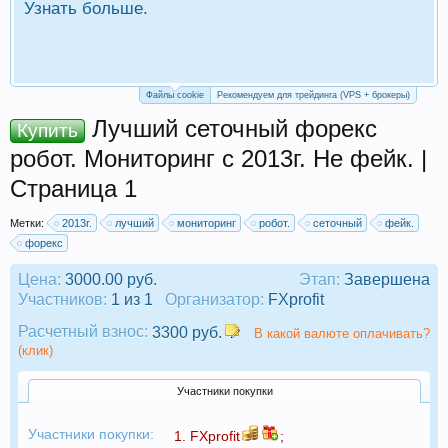
Узнать больше.
П
Р
Файлы cookie
Рекомендуем для трейдинга (VPS + брокеры)
Лучший сеточный форекс
Купить
робот. Мониторинг с 2013г. Не фейк. |
Страница 1
Метки:
2013г.
лучший
мониторинг
робот.
сеточный
фейк.
форекс
Цена:
3000.00 руб.
Этап:
Завершена
Участников:
1 из 1
Организатор:
FXprofit
Расчетный взнос:
3300 руб.
В какой валюте оплачивать?
(клик)
Участники покупки
Участники покупки:
1.
FXprofit
;