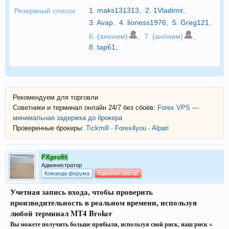
1.
maks131313
,
2.
1Vladimir
,
Резервный список:
3.
Avap
,
4.
lioness1976
,
5.
Greg121
,
6. (аноним)
,
7. (аноним)
,
8.
tap61
;
Рекомендуем для торговли
Советники и терминал онлайн 24/7 без сбоёв:
Forex VPS —
минимальная задержка до брокера
Проверенные брокеры:
Tickmill
·
Forex4you
·
Alpari
FXprofit
Администратор
Команда форума
Администратор
Учетная запись входа, чтобы проверить
производительность в реальном времени, используя
любой терминал MT4 Broker
Вы можете получить больше прибыли, используя свой риск, наш риск =