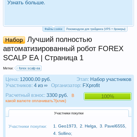
Узнать больше.
П
Р
Файлы cookie
Рекомендуем для трейдинга (VPS + брокеры)
Лучший полностью
Набор
автоматизированный робот FOREX
SCALP EA | Страница 1
Метки:
forex scalp ea
Цена:
12000.00 руб.
Этап:
Набор участников
Участников:
4 из ∞
Организатор:
FXprofit
Расчетный взнос:
3300 руб.
В
100%
какой валюте оплачивать?(клик)
Участники покупки
1.
Geo1973
,
2.
Helga
,
3.
Pavel6555
,
Участники покупки:
4.
Sollino
;