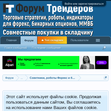
Войти или зарегистрироваться
Главная
🔥 Топ складчин
Пользователи
Форум
Поиск сообщений
Последние сообщения
Форум
...
Советники, роботы Форекс и бинарных опционов
Р
Этот сайт использует файлы cookie. Продолжая
x
С
пользоваться данным сайтом, Вы соглашаетесь
на использование нами Ваших файлов cookie.
V