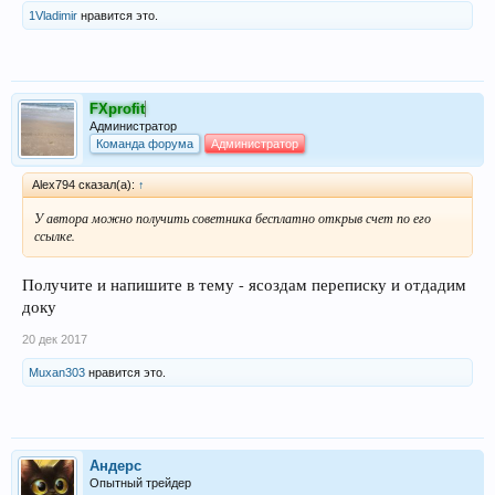
1Vladimir
нравится это.
FXprofit
Администратор
Команда форума
Администратор
Alex794 сказал(а):
↑
У автора можно получить советника бесплатно открыв счет по его
ссылке.
Получите и напишите в тему - ясоздам переписку и отдадим
доку
20 дек 2017
Muxan303
нравится это.
Андерс
Опытный трейдер