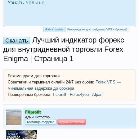
Узнать больше.
П
Р
Файлы cookie
Рекомендуем для трейдинга (VPS + брокеры)
Лучший индикатор форекс
Скачать
для внутридневной торговли Forex
Enigma | Страница 1
Рекомендуем для торговли
Советники и терминал онлайн 24/7 без сбоёв:
Forex VPS —
минимальная задержка до брокера
Проверенные брокеры:
Tickmill
·
Forex4you
·
Alpari
FXprofit
Администратор
Команда форума
Администратор