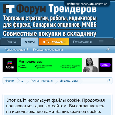
Войти или зарегистрироваться
Главная
🔥 Топ складчин
Пользователи
Форум
Поиск сообщений
Последние сообщения
Форум
...
Ручная торговля
Индикаторы
Р
Этот сайт использует файлы cookie. Продолжая
x
С
пользоваться данным сайтом, Вы соглашаетесь
на использование нами Ваших файлов cookie.
V