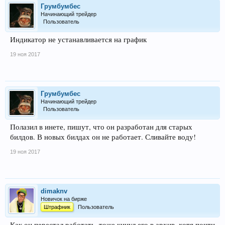
Грумбумбес
Начинающий трейдер
Пользователь
Индикатор не устанавливается на график
19 ноя 2017
Грумбумбес
Начинающий трейдер
Пользователь
Полазил в инете, пишут, что он разработан для старых
билдов. В новых билдах он не работает. Сливайте воду!
19 ноя 2017
dimaknv
Новичок на бирже
Штрафник
Пользователь
Как он перестал работать, тоже кинул его в архив, хотя почти