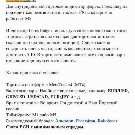
Для внутридневной торговли индикатор форекс Forex Enigma
подходит как нельзя кстати, так как ТФ на котором он
работает М5
Индикатор Forex Enigma используется как полностью готовая
торговая стратегия подходящая для торговли методом
скальпинга (краткосрочные позиции). Сделки можно
совершать очень часто, в день количество входов может
достигать 5-10. В торговле применяются все основные пары,
имеющие хорошую волатильность.
Характеристика и условия
Торговая платформа: MetaTrader4 (MT4).
EUR/USD,
Валютные пары: Наиболее волатильные, например
GBP/USD, USD/CAD, EUR/JPY
и т.д.
Время торговли: Во время Лондонской и Нью-Йоркской
сессии.
ТаймФрейм: М1 либо М5.
Альпари
Forex4you
Roboforex
Рекомендуемый брокер:
,
,
Счета ЕСН с минимальным спредом.