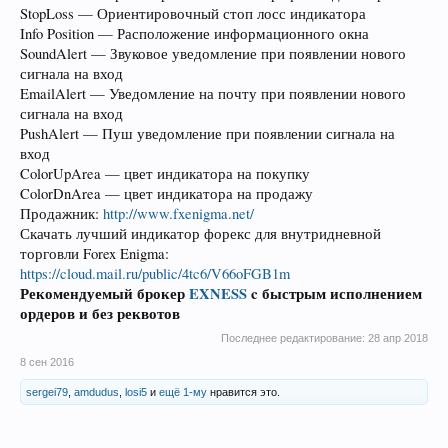
StopLoss — Ориентировочный стоп лосс индикатора
Info Position — Расположение информационного окна
SoundAlert — Звуковое уведомление при появлении нового
сигнала на вход
EmailAlert — Уведомление на почту при появлении нового
сигнала на вход
PushAlert — Пуш уведомление при появлении сигнала на
вход
ColorUpArea — цвет индикатора на покупку
ColorDnArea — цвет индикатора на продажу
Продажник:
http://www.fxenigma.net/
Скачать лучший индикатор форекс для внутридневной
торговли Forex Enigma:
https://cloud.mail.ru/public/4tc6/V66oFGB1m
Рекомендуемый брокер
EXNESS
c быстрым исполнением
ордеров и без реквотов
Последнее редактирование:
28 апр 2018
8 сен 2016
sergei79
,
amdudus
,
losi5
и
ещё 1-му
нравится это.