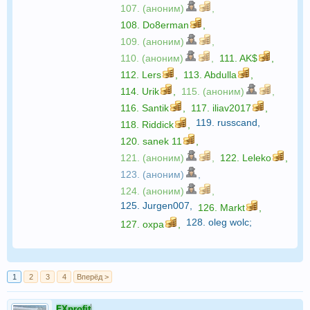
107. (аноним)
,
108.
Do8erman
,
109. (аноним)
,
110. (аноним)
,
111.
AK$
,
112.
Lers
,
113.
Abdulla
,
114.
Urik
,
115. (аноним)
,
116.
Santik
,
117.
iliav2017
,
119.
russcand
,
118.
Riddick
,
120.
sanek 11
,
121. (аноним)
,
122.
Leleko
,
123. (аноним)
,
124. (аноним)
,
125.
Jurgen007
,
126.
Markt
,
128.
oleg wolc
;
127.
oxpa
,
1
2
3
4
Вперёд >
FXprofit