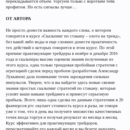
перекладывается объем. торгуем только с коротким тейк
профитом. Но есть сигналы лучше…
ОТ АВТОРА
Не просто донести важность каждого слова, о котором
говорится в курсе «Скальпинг по стакану – охота на тренд»,
без какой либо воды и еще сложнее донести практичность
тех действий о которых говорится в этом курсе. По этой
причине практикующие трейдеры в ноябре и декабре 2016
года и скальперы высоко оценили знания полученные из
этого курса, одна только трендовая пробойная стратегия с
агрегацией сделок перед пробоем (разработчик Александр
Лукьянов) дала понимание точек зарождения сильных
импульсов. Уверен, что и вы найдете здесь новые свежие
знания простых скальпинг стратегий по стакану, которые
усилят ваши навыки трейдинга и принесут серьезную
прибыль. Всего лишь одна сделка по данным стратегиям в 20
фьючерсов ртс окупает стоимость курса в разы, не говоря
уже о том, что в день вы получите множество качественных
точек входа торгуя и получая результат из месяца в месяц.
Курс эффективен для практикующих трейдеров,
пересматривайте его каждый месяц и вы будете находить