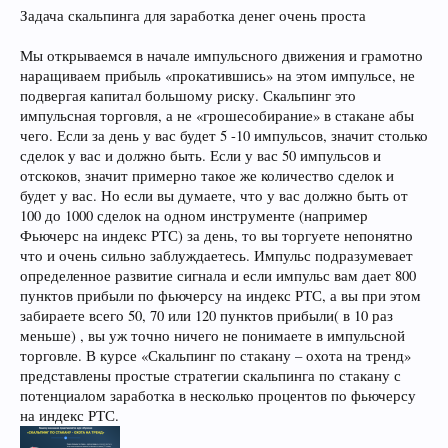
Задача скальпинга для заработка денег очень проста
Мы открываемся в начале импульсного движения и грамотно
наращиваем прибыль «прокатившись» на этом импульсе, не
подвергая капитал большому риску. Скальпинг это
импульсная торговля, а не «грошесобирание» в стакане абы
чего. Если за день у вас будет 5 -10 импульсов, значит столько
сделок у вас и должно быть. Если у вас 50 импульсов и
отскоков, значит примерно такое же количество сделок и
будет у вас. Но если вы думаете, что у вас должно быть от
100 до 1000 сделок на одном инструменте (например
Фьючерс на индекс РТС) за день, то вы торгуете непонятно
что и очень сильно заблуждаетесь. Импульс подразумевает
определенное развитие сигнала и если импульс вам дает 800
пунктов прибыли по фьючерсу на индекс РТС, а вы при этом
забираете всего 50, 70 или 120 пунктов прибыли( в 10 раз
меньше) , вы уж точно ничего не понимаете в импульсной
торговле. В курсе «Скальпинг по стакану – охота на тренд»
представлены простые стратегии скальпинга по стакану с
потенциалом заработка в несколько процентов по фьючерсу
на индекс РТС.