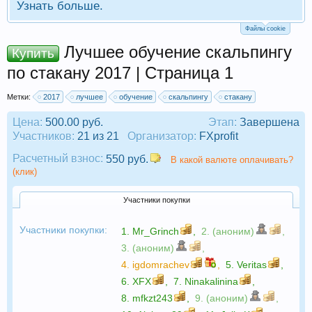
Узнать больше.
Файлы cookie
Лучшее обучение скальпингу
Купить
по стакану 2017 | Страница 1
Метки:
2017
лучшее
обучение
скальпингу
стакану
Цена:
500.00 руб.
Этап:
Завершена
Участников:
21 из 21
Организатор:
FXprofit
Расчетный взнос:
550 руб.
В какой валюте оплачивать?
(клик)
Участники покупки
Участники покупки:
1.
Mr_Grinch
,
2. (аноним)
,
3. (аноним)
,
4.
igdomrachev
,
5.
Veritas
,
6.
XFX
,
7.
Ninakalinina
,
8.
mfkzt243
,
9. (аноним)
,