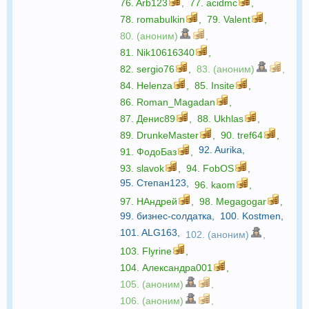
76.
Arb123
,
77.
acidmc
,
78.
romabulkin
,
79.
Valent
,
80. (аноним)
,
81.
Nik10616340
,
82.
sergio76
,
83. (аноним)
,
84.
Helenza
,
85.
Insite
,
86.
Roman_Magadan
,
87.
Денис89
,
88.
Ukhlas
,
89.
DrunkeMaster
,
90.
tref64
,
92.
Aurika
,
91.
ФодоБаз
,
93.
slavok
,
94.
FobOS
,
95.
Степан123
,
96.
kaom
,
97.
НАндрей
,
98.
Megagogar
,
99.
бизнес-солдатка
,
100.
Kostmen
,
101.
ALG163
,
102. (аноним)
,
103.
Flyrine
,
104.
Александра001
,
105. (аноним)
,
106. (аноним)
,