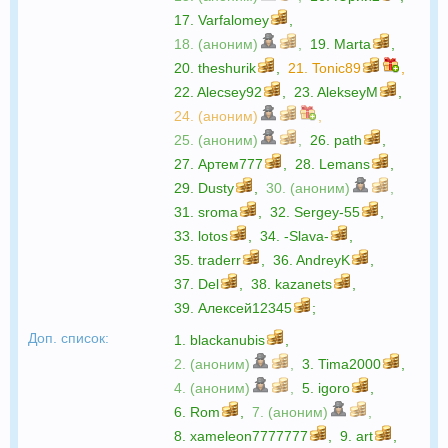
17.
Varfalomey
,
18. (аноним)
,
19.
Marta
,
20.
theshurik
,
21.
Tonic89
,
22.
Alecsey92
,
23.
AlekseyM
,
24. (аноним)
,
25. (аноним)
,
26.
path
,
27.
Артем777
,
28.
Lemans
,
29.
Dusty
,
30. (аноним)
,
31.
sroma
,
32.
Sergey-55
,
33.
lotos
,
34.
-Slava-
,
35.
traderr
,
36.
AndreyK
,
37.
Del
,
38.
kazanets
,
39.
Алексей12345
;
Доп. список:
1.
blackanubis
,
2. (аноним)
,
3.
Tima2000
,
4. (аноним)
,
5.
igoro
,
6.
Rom
,
7. (аноним)
,
8.
xameleon7777777
,
9.
art
,