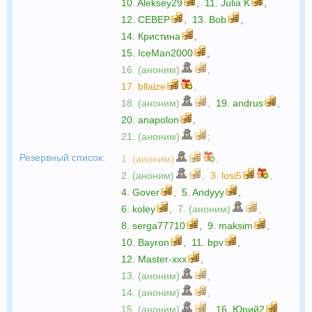
10.
Aleksey29
,
11.
Julia K
,
12.
CEBEP
,
13.
Bob
,
14.
Кристина
,
15.
IceMan2000
,
16. (аноним)
,
17.
bllaize
,
18. (аноним)
,
19.
andrus
,
20.
anapolon
,
21. (аноним)
;
Резервный список:
1. (аноним)
,
2. (аноним)
,
3.
losi5
,
4.
Gover
,
5.
Andyyy
,
6.
koley
,
7. (аноним)
,
8.
serga77710
,
9.
maksim
,
10.
Bayron
,
11.
bpv
,
12.
Master-xxx
,
13. (аноним)
,
14. (аноним)
,
15. (аноним)
,
16.
Юрий2
,