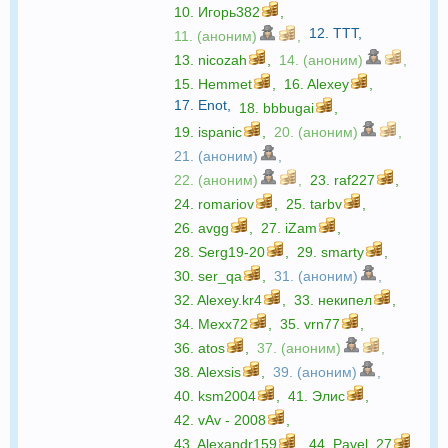
10.
Игорь382
,
12.
TTT
,
11. (аноним)
,
13.
nicozah
,
14. (аноним)
,
15.
Hemmet
,
16.
Alexey
,
17.
Enot
,
18.
bbbugai
,
19.
ispanic
,
20. (аноним)
,
21. (аноним)
,
22. (аноним)
,
23.
raf227
,
24.
romariov
,
25.
tarbv
,
26.
avgg
,
27.
iZam
,
28.
Serg19-20
,
29.
smarty
,
30.
ser_qa
,
31. (аноним)
,
32.
Alexey.kr4
,
33.
некипел
,
34.
Mexx72
,
35.
vrn77
,
36.
atos
,
37. (аноним)
,
38.
Alexsis
,
39. (аноним)
,
40.
ksm2004
,
41.
Элис
,
42.
vAv - 2008
,
43.
Alexandr159
,
44.
Pavel_27
,