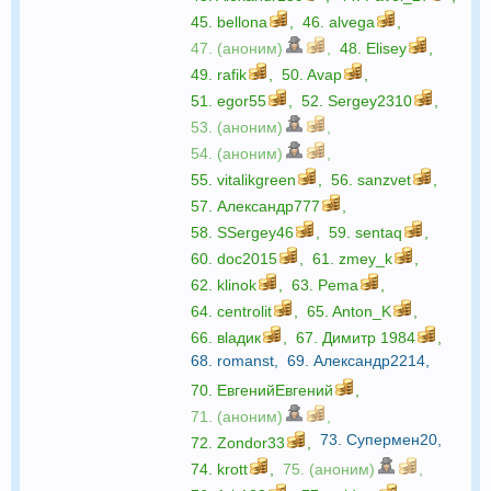
45.
bellona
,
46.
alvega
,
47. (аноним)
,
48.
Elisey
,
49.
rafik
,
50.
Avap
,
51.
egor55
,
52.
Sergey2310
,
53. (аноним)
,
54. (аноним)
,
55.
vitalikgreen
,
56.
sanzvet
,
57.
Александр777
,
58.
SSergey46
,
59.
sentaq
,
60.
doc2015
,
61.
zmey_k
,
62.
klinok
,
63.
Pema
,
64.
centrolit
,
65.
Anton_K
,
66.
вlaдик
,
67.
Димитр 1984
,
68.
romanst
,
69.
Александр2214
,
70.
ЕвгенийЕвгений
,
71. (аноним)
,
73.
Супермен20
,
72.
Zondor33
,
74.
krott
,
75. (аноним)
,