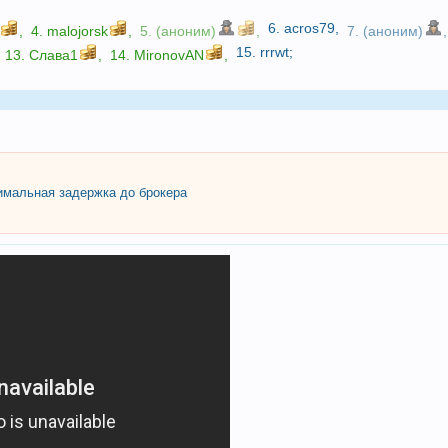
6.
acros79
,
,
4.
malojorsk
,
5. (аноним)
,
7. (аноним)
,
15.
rrrwt
;
13.
Слава1
,
14.
MironovAN
,
мальная задержка до брокера