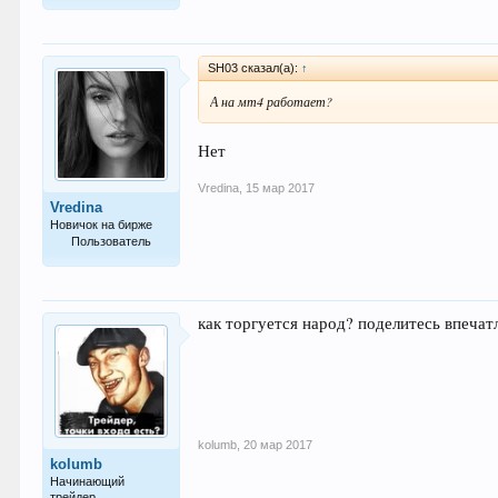
67
SH03 сказал(а):
↑
А на мт4 работает?
Нет
Vredina
,
15 мар 2017
Vredina
Новичок на бирже
Пользователь
1
как торгуется народ? поделитесь впеча
kolumb
,
20 мар 2017
kolumb
Начинающий
трейдер