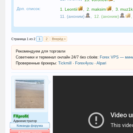
Доп. список:
1.
Leontii
,
2.
maksim
,
3.
muz1k
11. (аноним)
,
12. (аноним)
,
Страница 1 из 2
1
2
Вперёд >
Рекомендуем для торговли
Советники и терминал онлайн 24/7 без сбоёв:
Forex VPS — мини
Проверенные брокеры:
Tickmill
·
Forex4you
·
Alpari
FXprofit
Администратор
Команда форума
Администратор