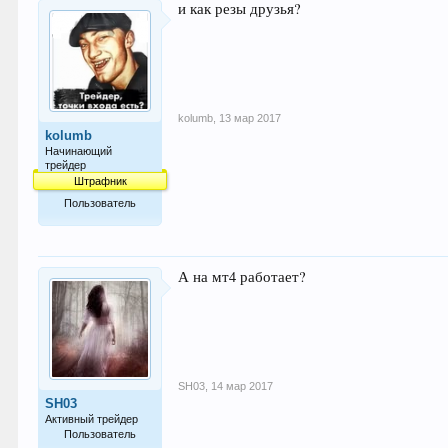
и как резы друзья?
kolumb
,
13 мар 2017
kolumb
Начинающий
трейдер
Штрафник
Пользователь
48
А на мт4 работает?
SH03
,
14 мар 2017
SH03
Активный трейдер
Пользователь