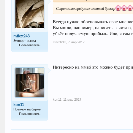
Стратегию придумал честный брокер
Всегда нужно обосновывать свое мнение
Вы могли, например, написать - считаю,
убьёт получаемую прибыль. Или, я сам в
mfkzt243
Эксперт рынка
mfkzt243
,
7 мар 2017
Пользователь
827
Интересно на ммвб это можно будет пр
kon11
,
11 мар 2017
kon11
Новичок на бирже
Пользователь
1