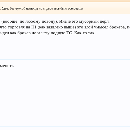
. Сам, без чужой помощи на спреде весь депо оставишь.
 (вообще, по любому поводу). Иначе это мусорный пёрл.
 что торговля на Н1 (как заявлено выше) это злой умысел брокера, 
идел как брокер делал эту подлую ТС. Как-то так..
именить