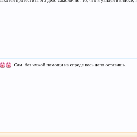
захотел протестить это дело самолично. То, что я увидел в видосе, 
. Сам, без чужой помощи на спреде весь депо оставишь.