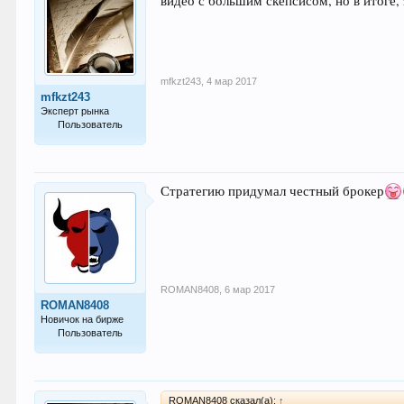
видео с большим скепсисом, но в итоге, 
mfkzt243
,
4 мар 2017
mfkzt243
Эксперт рынка
Пользователь
827
Стратегию придумал честный брокер
ROMAN8408
,
6 мар 2017
ROMAN8408
Новичок на бирже
Пользователь
7
ROMAN8408 сказал(а):
↑