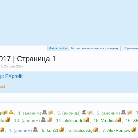
Файлы cookie
Гостям: как записаться в складчину
!!!Приглаш
017 | Страница 1
it
,
25 фев 2017
.
р:
FXprofit
ик)
s
,
4. (аноним)
,
5. (аноним)
,
6. (аноним)
,
life
,
13. (аноним)
,
14.
aleksandrf
,
15.
Vredina
,
16.
X
,
4. (аноним)
,
5.
kon11
,
6.
bratcevdg
,
7.
AlexRomow
,