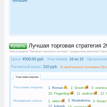
больше.
Лучшая торговая стратегия 2
Купить
Тема в разделе "
Торговые стратегии и системы
", создана пользователем
FXprof
Цена:
4500.00 руб.
Участников:
16 из 16
Организато
Расчетный взнос:
310 руб.
В какой валюте оплачивать?(кл
Участники покупки
Участники покупки:
1.
Roman
,
2.
Gnom
,
3.
xsonicu
10.
Fingerling
,
11.
andrus
,
12.
2.
Ninakalinina
,
Резервный список:
1.
viktor
,
3.
Gover
12.
kolumb
,
13.
voronovi
;