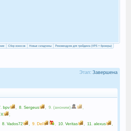
«Уч
сво
ение
Сбор взносов
Новые складчины
Рекомендуем для трейдинга (VPS + брокеры)
Этап:
Завершена
7.
bpv
,
8.
Sergeus
,
9. (аноним)
,
FX
;
8.
Vados72
,
9.
Del
,
10.
Veritas
,
11.
alexus
,