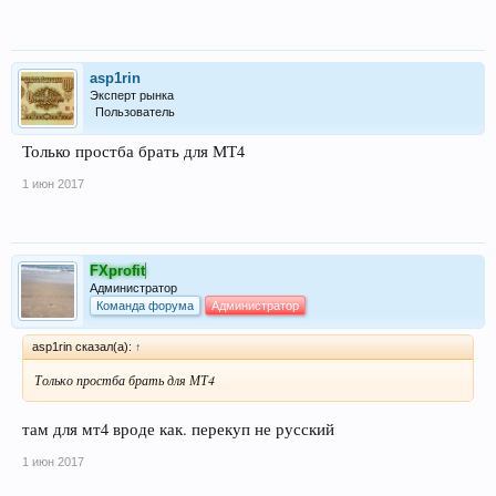
asp1rin
Эксперт рынка
Пользователь
Только простба брать для МТ4
1 июн 2017
FXprofit
Администратор
Команда форума
Администратор
asp1rin сказал(а):
↑
Только простба брать для МТ4
там для мт4 вроде как. перекуп не русский
1 июн 2017