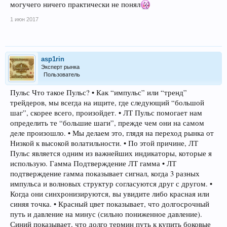
могучего ничего практически не понял
1 июн 2017
asp1rin
Эксперт рынка
Пользователь
Пульс Что такое Пульс? • Как “импульс” или “тренд”
трейдеров, мы всегда на ищите, где следующий “большой
шаг”, скорее всего, произойдет. • ЛТ Пульс помогает нам
определить те “большие шаги”, прежде чем они на самом
деле произошло. • Мы делаем это, глядя на переход рынка от
Низкой к высокой волатильности. • По этой причине, ЛТ
Пульс является одним из важнейших индикаторы, которые я
использую. Гамма Подтверждение ЛТ гамма • ЛТ
подтверждение гамма показывает сигнал, когда 3 разных
импульса и волновых структур согласуются друг с другом. •
Когда они синхронизируются, вы увидите либо красная или
синяя точка. • Красный цвет показывает, что долгосрочный
путь и давление на минус (сильно пониженное давление).
Синий показывает, что долго термин путь к купить боковые