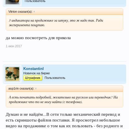
Пользователь
Vitrion сказал(а):
↑
3 индикатора на продажнике за штуку, это ж надо так. Ради
эксперимента пощупаю.
да можно посмотреть для прикола
1 июн 2017
KonstantinI
Новичок на бирже
Штрафник
Пользователь
asp1rin сказал(а):
↑
А есть почитать подробней, желательно на русском или переводчик? На
продажнике что то не могу найти (с телефона).
Думаю и не найдём...В сети только механический перевод и
есть скриншоты файлов поставки. Я просмотрел небольшое
видео на продажнике о том как их пользовать - без родного и