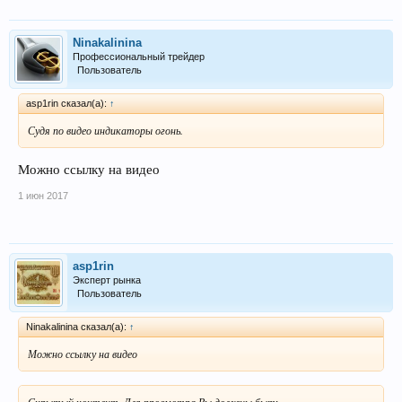
Ninakalinina
Профессиональный трейдер
Пользователь
asp1rin сказал(а):
↑
Судя по видео индикаторы огонь.
Можно ссылку на видео
1 июн 2017
asp1rin
Эксперт рынка
Пользователь
Ninakalinina сказал(а):
↑
Можно ссылку на видео
Скрытый контент. Для просмотра Вы должны быть