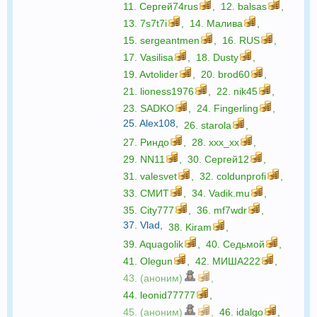
11.
Сергей74rus
,
12.
balsas
,
13.
7s7t7i
,
14.
Малива
,
15.
sergeantmen
,
16.
RUS
,
17.
Vasilisa
,
18.
Dusty
,
19.
Avtolider
,
20.
brod60
,
21.
lioness1976
,
22.
nik45
,
23.
SADKO
,
24.
Fingerling
,
25.
Alex108
,
26.
starola
,
27.
Риндо
,
28.
xxx_xx
,
29.
NN11
,
30.
Сергей12
,
31.
valesvet
,
32.
coldunprofi
,
33.
СМИТ
,
34.
Vadik.mu
,
35.
City777
,
36.
mf7wdr
,
37.
Vlad
,
38.
Kiram
,
39.
Aquagolik
,
40.
Седьмой
,
41.
Olegun
,
42.
МИША222
,
43. (аноним)
,
44.
leonid77777
,
45. (аноним)
,
46.
idalgo
,