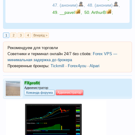
47. (аноним)
,
48. (аноним)
,
49.
__pavel
,
50.
ArthurB
;
1
2
3
4
Вперёд >
Рекомендуем для торговли
Советники и терминал онлайн 24/7 без сбоёв:
Forex VPS —
минимальная задержка до брокера
Проверенные брокеры:
Tickmill
·
Forex4you
·
Alpari
FXprofit
Администратор
Команда форума
Администратор