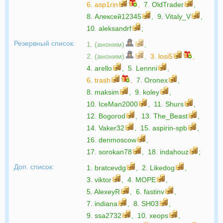
6.
asp1rin
,
7.
OldTrader
,
8.
Алексей12345
,
9.
Vitaly_V
,
10.
aleksandrf
;
Резервный список:
1. (аноним)
,
2. (аноним)
,
3.
losi5
,
4.
arello
,
5.
Lennni
,
6.
trash
,
7.
Oronex
,
8.
maksim
,
9.
koley
,
10.
IceMan2000
,
11.
Shurs
,
12.
Bogorod
,
13.
The_Beast
,
14.
Vaker32
,
15.
aspirin-spb
,
16.
denmoscow
,
17.
sorokan78
,
18.
indahouz
;
Доп. список:
1.
bratcevdg
,
2.
Likedog
,
3.
viktor
,
4.
МОРЕ
,
5.
AlexeyR
,
6.
fastinv
,
7.
indiana
,
8.
SH03
,
9.
ssa2732
,
10.
xeops
,