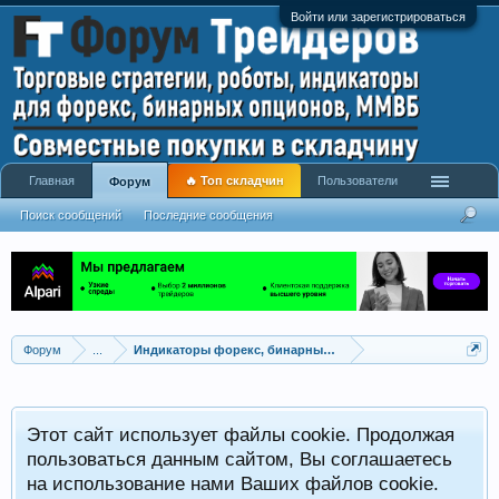
Войти или зарегистрироваться
Главная
🔥 Топ складчин
Пользователи
Форум
Поиск сообщений
Последние сообщения
Форум
...
Индикаторы форекс, бинарных опционов, ММВБ
Р
Этот сайт использует файлы cookie. Продолжая
x
С
пользоваться данным сайтом, Вы соглашаетесь
на использование нами Ваших файлов cookie.
V