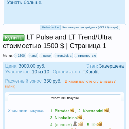
Узнать больше.
П
Р
Файлы cookie
Рекомендуем для трейдинга (VPS + брокеры)
LT Pulse and LT Trend/Ultra
Купить
стоимостью 1500 $ | Страница 1
Метки:
1500
and
pulse
trend/ultra
стоимостью
Цена:
3000.00 руб.
Этап:
Завершена
Участников:
10 из 10
Организатор:
FXprofit
Расчетный взнос:
330 руб.
В какой валюте оплачивать?
(клик)
Участники покупки
Участники покупки:
1.
Bitrader
,
2.
KonstantinI
,
3.
Ninakalinina
,
4. (аноним)
,
5.
life
,