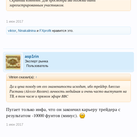
зарегистрированным участником.
1 июн 2017
viktor
,
Ninakalinina
и
FXprofit
нравится это.
asp1rin
Эксперт рынка
Пользователь
Vitrion сказал(а):
↑
Да и цена походу от его знаменитости исходит, ибо трейдер Алессио
Растани (Alessio Rastani) личность медийная и очень часто выступает на
ТВ, в том числе и прямом эфире BBC
Пугает только инфа, что он закончил карьеру трейдера с
результатом -10000 фунтов (минус).
1 июн 2017