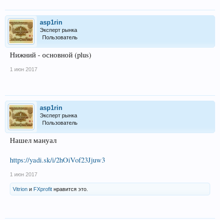
asp1rin
Эксперт рынка
Пользователь
Нижний - основной (plus)
1 июн 2017
asp1rin
Эксперт рынка
Пользователь
Нашел мануал
https://yadi.sk/i/2hOiVof23Jjuw3
1 июн 2017
Vitrion
и
FXprofit
нравится это.