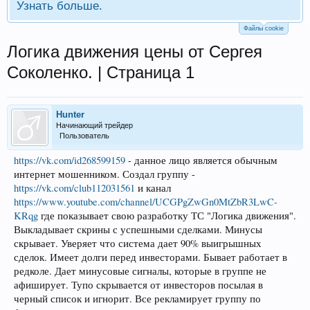
Узнать больше.
Файлы cookie
Логика движения цены от Сергея
Соколенко. | Страница 1
Hunter
Начинающий трейдер
Пользователь
https://vk.com/id268599159
- данное лицо является обычным
интернет мошенником. Создал группу -
https://vk.com/club112031561
и канал
https://www.youtube.com/channel/UCGPgZwGn0MtZbR3LwC-
KRqg
где показывает свою разработку ТС "Логика движения".
Выкладывает скрины с успешными сделками. Минусы
скрывает. Уверяет что система дает 90% выигрышных
сделок. Имеет долги перед инвесторами. Бывает работает в
редколе. Дает минусовые сигналы, которые в группе не
афиширует. Тупо скрывается от инвесторов посылая в
черный список и игнорит. Все рекламирует группу по