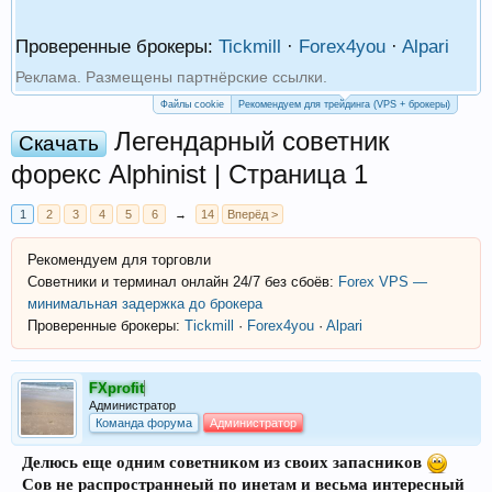
Проверенные брокеры:
Tickmill
·
Forex4you
·
Alpari
Реклама. Размещены партнёрские ссылки.
Файлы cookie
Рекомендуем для трейдинга (VPS + брокеры)
Легендарный советник
Скачать
форекс Alphinist | Страница 1
1
2
3
4
5
6
→
14
Вперёд >
Рекомендуем для торговли
Советники и терминал онлайн 24/7 без сбоёв:
Forex VPS —
минимальная задержка до брокера
Проверенные брокеры:
Tickmill
·
Forex4you
·
Alpari
FXprofit
Администратор
Команда форума
Администратор
Делюсь еще одним советником из своих запасников
Сов не распространнеый по инетам и весьма интересный