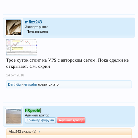
mfkzt243
Эксперт рынка
Пользователь
Трое суток стоит на VPS с авторским сетом. Пока сделки не
открывает. См. скрин
14 окт 2016
Darthdju
и
erysalim
нравится это.
FXprofit
Администратор
Команда форума
Администратор
Vlad243 сказал(а):
↑