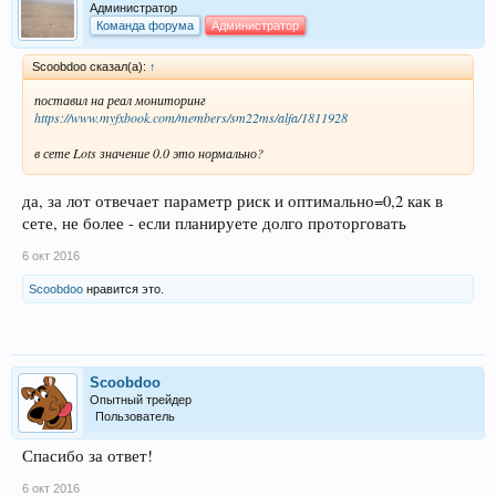
Администратор
Команда форума
Администратор
Scoobdoo сказал(а):
↑
поставил на реал мониторинг
https://www.myfxbook.com/members/sm22ms/alfa/1811928
в сете Lots значение 0.0 это нормально?
да, за лот отвечает параметр риск и оптимально=0,2 как в
сете, не более - если планируете долго проторговать
6 окт 2016
Scoobdoo
нравится это.
Scoobdoo
Опытный трейдер
Пользователь
Спасибо за ответ!
6 окт 2016