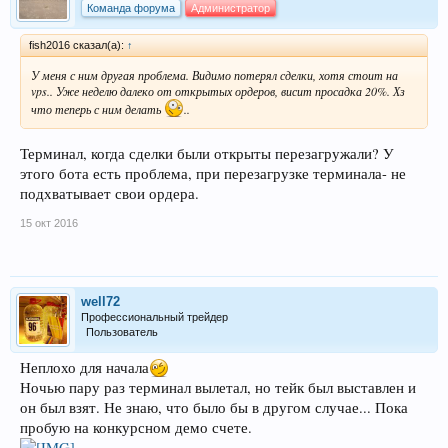
Команда форума
Администратор
fish2016 сказал(а):
↑
У меня с ним другая проблема. Видимо потерял сделки, хотя стоит на
vps.. Уже неделю далеко от открытых ордеров, висит просадка 20%. Хз
что теперь с ним делать
..
Терминал, когда сделки были открыты перезагружали? У
этого бота есть проблема, при перезагрузке терминала- не
подхватывает свои ордера.
15 окт 2016
well72
Профессиональный трейдер
Пользователь
Неплохо для начала
Ночью пару раз терминал вылетал, но тейк был выставлен и
он был взят. Не знаю, что было бы в другом случае... Пока
пробую на конкурсном демо счете.