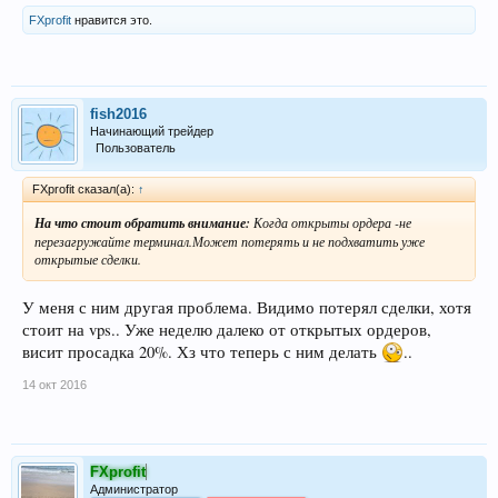
FXprofit
нравится это.
fish2016
Начинающий трейдер
Пользователь
FXprofit сказал(а):
↑
На что стоит обратить внимание:
Когда открыты ордера -не
перезагружайте терминал.Может потерять и не подхватить уже
открытые сделки.
У меня с ним другая проблема. Видимо потерял сделки, хотя
стоит на vps.. Уже неделю далеко от открытых ордеров,
висит просадка 20%. Хз что теперь с ним делать
..
14 окт 2016
FXprofit
Администратор