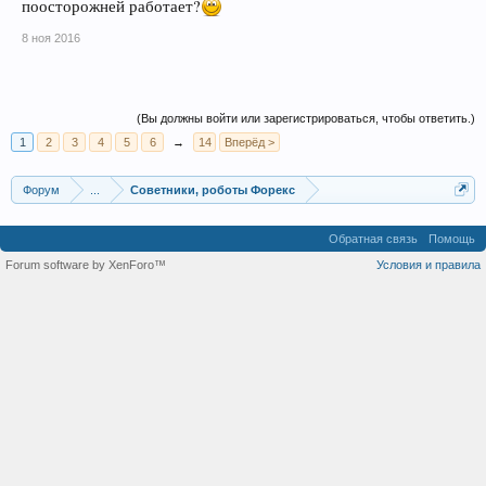
поосторожней работает?
8 ноя 2016
(Вы должны войти или зарегистрироваться, чтобы ответить.)
1
2
3
4
5
6
→
14
Вперёд >
Форум
...
Советники, роботы Форекс
Обратная связь
Помощь
Forum software by XenForo™
Условия и правила