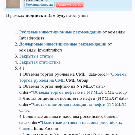
Команда форума
Администратор
подписки
В рамках
Вам будут доступны:
Рублевые инвестиционные рекомендации
от команды
Investbrothers
Долларовые инвестиционные рекомендации
от
команды Investbrothers
Закрытые статьи
Закрытая статистика
4.1
1 Объемы торгов рублем на CME" data-order="
Объемы
торгов рублем на CME
CME Group
2 Объемы торгов нефтью на NYMEX" data-
order="
Объемы торгов нефтью на NYMEX
CME Group
3 Чистая опционная позиция по нефти (NYMEX)" data-
order="
Чистая опционная позиция по нефти (NYMEX)
СFTC
4 Валютные активы и пассивы российских банков"
data-order="
Валютные активы и пассивы российских
банков
Банк России
5 Спреды между "мусорными" и гособлигациями