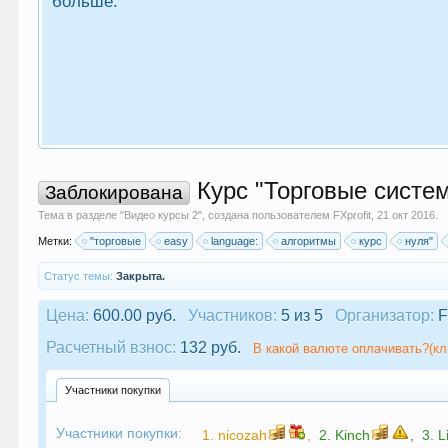
больше.
Курс "Торговые систем
Заблокирована
Тема в разделе "
Видео курсы 2
", создана пользователем
FXprofit
,
21 окт 2016
.
Метки:
"торговые
easy
language:
алгоритмы
курс
нуля"
Статус темы:
Закрыта.
Цена:
600.00 руб.
Участников:
5 из 5
Организатор:
F
Расчетный взнос:
132 руб.
В какой валюте оплачивать?(кл
Участники покупки
Участники покупки:
1.
nicozah
,
2.
Kinch
,
3.
L