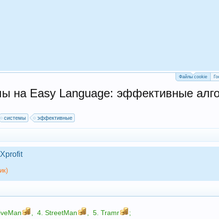
Файлы cookie
Го
ы на Easy Language: эффективные алго
системы
эффективные
Xprofit
ик)
iveMan
,
4.
StreetMan
,
5.
Tramr
;