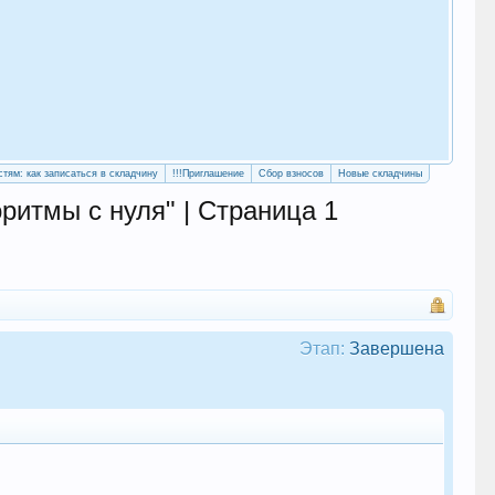
«Уч
сво
стям: как записаться в складчину
!!!Приглашение
Сбор взносов
Новые складчины
ритмы с нуля" | Страница 1
Этап:
Завершена