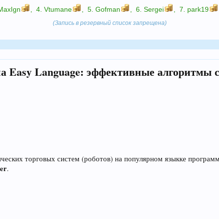
MaxIgn
,
4.
Vtumane
,
5.
Gofman
,
6.
Sergei
,
7.
park19
(Запись в резервный список запрещена)
а Easy Language: эффективные алгоритмы с
еских торговых систем (роботов) на популярном языкке программ
er
.