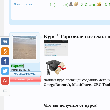
Доп. список:
1. (аноним)
,
2.
Слава1
,
3.
Курс "Торговые системы н
FXprofit
Администратор
Команда форума
Данный курс посвящен созданию механич
Администратор
Omega Research, MultiCharts, OEC Trad
64.042
Что вы получите от курса: