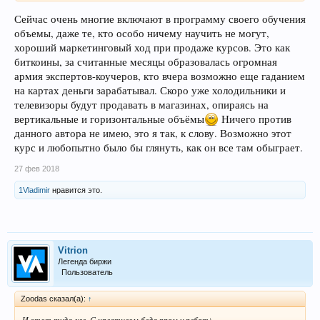
Сейчас очень многие включают в программу своего обучения
объемы, даже те, кто особо ничему научить не могут,
хороший маркетинговый ход при продаже курсов. Это как
биткоины, за считанные месяцы образовалась огромная
армия экспертов-коучеров, кто вчера возможно еще гаданием
на картах деньги зарабатывал. Скоро уже холодильники и
телевизоры будут продавать в магазинах, опираясь на
вертикальные и горизонтальные объёмы
Ничего против
данного автора не имею, это я так, к слову. Возможно этот
курс и любопытно было бы глянуть, как он все там обыграет.
27 фев 2018
1Vladimir
нравится это.
Vitrion
Легенда биржи
Пользователь
Zoodas сказал(а):
↑
И этот туда же. С креативом беда прям у ребят)