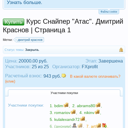
Узнать больше.
Файлы cookie
Курс Снайпер "Атас". Дмитрий
Купить
Краснов | Страница 1
Метки:
дмитрий краснов
Статус темы:
Закрыта.
Цена:
20000.00 руб.
Этап:
Завершена
Участников:
25 из 25
Организатор:
FXprofit
Расчетный взнос:
943 руб.
В какой валюте оплачивать?
(клик)
Участники покупки
Участники покупки:
1.
bdim
,
2.
abrams80
,
3.
romariov
,
4.
nikinv
,
5.
kulalexandr72
,
6. (аноним)
,
7.
art
,