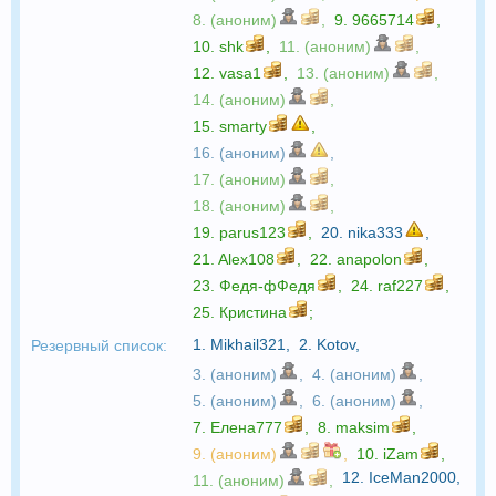
8. (аноним)
,
9.
9665714
,
10.
shk
,
11. (аноним)
,
12.
vasa1
,
13. (аноним)
,
14. (аноним)
,
15.
smarty
,
16. (аноним)
,
17. (аноним)
,
18. (аноним)
,
19.
parus123
,
20.
nika333
,
21.
Alex108
,
22.
anapolon
,
23.
Федя-фФедя
,
24.
raf227
,
25.
Кристина
;
1.
Mikhail321
,
2.
Kotov
,
Резервный список:
3. (аноним)
,
4. (аноним)
,
5. (аноним)
,
6. (аноним)
,
7.
Елена777
,
8.
maksim
,
9. (аноним)
,
10.
iZam
,
12.
IceMan2000
,
11. (аноним)
,