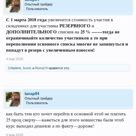
Опытный трейдер
Пользователь
С 1 марта 2018 года
увеличится стоимость участия в
РЕЗЕРВНОГО
складчинах для участника
и
ДОПОЛНИТЕЛЬНОГО
25 % -------тогда не
списков на
ограничивайте количество участников а то при
переполнении основного списка многие не запишуться и
попадут в резерв с увеличенным взносом!
4 мар 2018
1Vladimir
,
lvovic
и
Roma74
нравится это.
tanap84
Опытный трейдер
Пользователь
как быть тем кто хочет перейти в основной чтоб не платить
25 проц сверху----кажеться для этого новшества были чтоб
курс выходил дешевле а по факту---дороже!
4 мар 2018