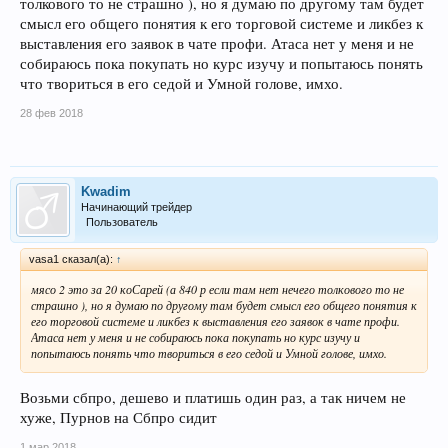
толкового то не страшно ), но я думаю по другому там будет
смысл его общего понятия к его торговой системе и ликбез к
выставления его заявок в чате профи. Атаса нет у меня и не
собираюсь пока покупать но курс изучу и попытаюсь понять
что твориться в его седой и Умной голове, имхо.
28 фев 2018
Kwadim
Начинающий трейдер
Пользователь
vasa1 сказал(а):
↑
мясо 2 это за 20 коСарей (а 840 р если там нет нечего толкового то не
страшно ), но я думаю по другому там будет смысл его общего понятия к
его торговой системе и ликбез к выставления его заявок в чате профи.
Атаса нет у меня и не собираюсь пока покупать но курс изучу и
попытаюсь понять что твориться в его седой и Умной голове, имхо.
Возьми сбпро, дешево и платишь один раз, а так ничем не
хуже, Пурнов на Сбпро сидит
1 мар 2018