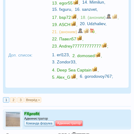
14.
Mimilun
,
13.
egor55
,
15.
fxguru
,
16.
sanzvet
,
17.
bsp72
,
18. (аноним)
,
20.
Udzhaliev
,
19.
ASCH
,
21. (аноним)
,
22.
Павел57
,
23.
Andrey777777777777
;
1.
erl123
,
Доп. список:
2.
domosed
,
3.
Zondor33
,
4.
Deep Sea Captain
,
6.
gorodovoy767
;
5.
Alex_G
,
1
2
3
Вперёд >
FXprofit
Администратор
Команда форума
Администратор