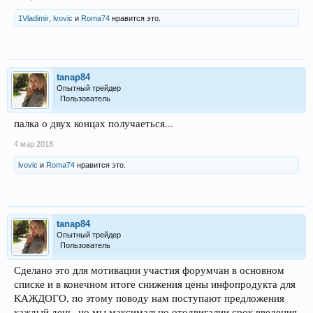
1Vladimir
,
lvovic
и
Roma74
нравится это.
tanap84
Опытный трейдер
Пользователь
палка о двух концах получаеться...
4 мар 2018
lvovic
и
Roma74
нравится это.
tanap84
Опытный трейдер
Пользователь
Сделано это для мотивации участия форумчан в основном
списке и в конечном итоге снижения цены инфопродукта для
КАЖДОГО, по этому поводу нам поступают предложения
каждый день, но мы максимально отодвигалии срок введения