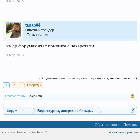
9 мар 2018
tanap84
Опытный трейдер
Пользователь
на др форумах атас поищите с лекарством....
9 мар 2018
(Вы должны войти или зарегистрироваться, чтобы ответить.)
1
2
3
Вперёд >
Статус темы:
Закрыта.
Форум
...
Видеокурсы, лекции, вебинары, учебный материал
Обратная связь
Помощь
Forum software by XenForo™
Условия и правила