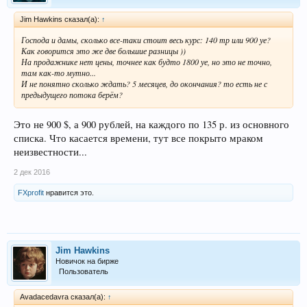
Jim Hawkins сказал(а):
↑
Господа и дамы, сколько все-таки стоит весь курс: 140 тр или 900 уе?
Как говорится это же две большие разницы ))
На продажнике нет цены, точнее как будто 1800 уе, но это не точно,
там как-то мутно...
И не понятно сколько ждать? 5 месяцев, до окончания? то есть не с
предыдущего потока берём?
Это не 900 $, а 900 рублей, на каждого по 135 р. из основного
списка. Что касается времени, тут все покрыто мраком
неизвестности...
2 дек 2016
FXprofit
нравится это.
Jim Hawkins
Новичок на бирже
Пользователь
Avadacedavra сказал(а):
↑