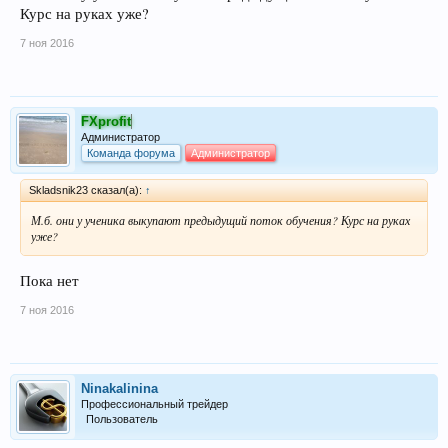
Курс на руках уже?
7 ноя 2016
FXprofit
Администратор
Команда форума
Администратор
Skladsnik23 сказал(а):
↑
М.б. они у ученика выкупают предыдущий поток обучения? Курс на руках
уже?
Пока нет
7 ноя 2016
Ninakalinina
Профессиональный трейдер
Пользователь