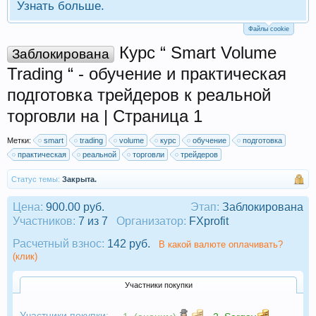
Узнать больше.
Файлы cookie
Курс “ Smart Volume
Заблокирована
Trading “ - обучение и практическая
подготовка трейдеров к реальной
торговли на | Страница 1
Метки:
smart
trading
volume
курс
обучение
подготовка
практическая
реальной
торговли
трейдеров
Статус темы:
Закрыта.
Цена:
900.00 руб.
Этап:
Заблокирована
Участников:
7 из 7
Организатор:
FXprofit
Расчетный взнос:
142 руб.
В какой валюте оплачивать?
(клик)
Участники покупки
Участники покупки: