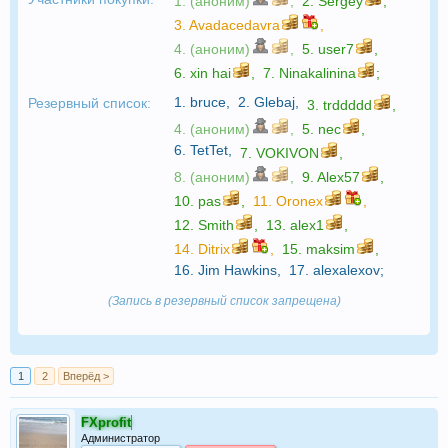
1. (аноним)
,
2.
Sergey
,
3.
Avadacedavra
,
4. (аноним)
,
5.
user7
,
6.
xin hai
,
7.
Ninakalinina
;
1.
bruce
,
2.
Glebaj
,
Резервный список:
3.
trddddd
,
4. (аноним)
,
5.
nec
,
6.
TetTet
,
7.
VOKIVON
,
8. (аноним)
,
9.
Alex57
,
10.
pas
,
11.
Oronex
,
12.
Smith
,
13.
alex1
,
14.
Ditrix
,
15.
maksim
,
16.
Jim Hawkins
,
17.
alexalexov
;
(Запись в резервный список запрещена)
1
2
Вперёд >
FXprofit
Администратор