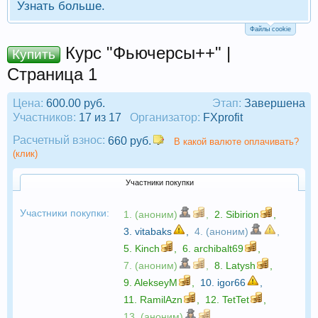
Узнать больше.
Файлы cookie
Курс "Фьючерсы++" |
Купить
Страница 1
Цена:
600.00 руб.
Этап:
Завершена
Участников:
17 из 17
Организатор:
FXprofit
Расчетный взнос:
660 руб.
В какой валюте оплачивать?
(клик)
Участники покупки
Участники покупки:
1. (аноним)
,
2.
Sibirion
,
3.
vitabaks
,
4. (аноним)
,
5.
Kinch
,
6.
archibalt69
,
7. (аноним)
,
8.
Latysh
,
9.
AlekseyM
,
10.
igor66
,
11.
RamilAzn
,
12.
TetTet
,
13. (аноним)
,