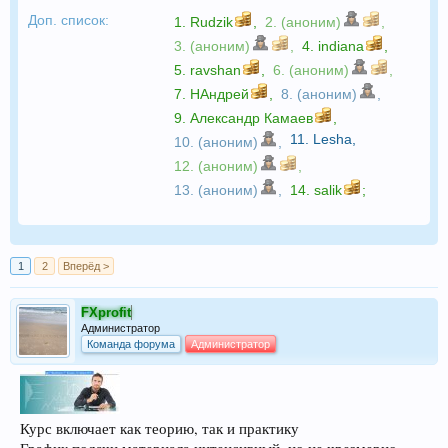
Доп. список:
1.
Rudzik
,
2. (аноним)
,
3. (аноним)
,
4.
indiana
,
5.
ravshan
,
6. (аноним)
,
7.
НАндрей
,
8. (аноним)
,
9.
Александр Камаев
,
11.
Lesha
,
10. (аноним)
,
12. (аноним)
,
13. (аноним)
,
14.
salik
;
1
2
Вперёд >
FXprofit
Администратор
Команда форума
Администратор
Курс включает как теорию, так и практику