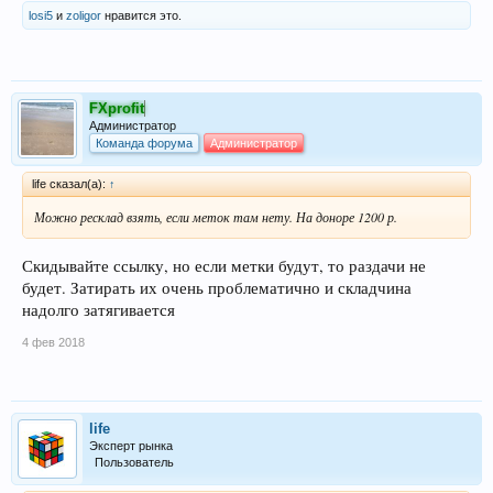
losi5
и
zoligor
нравится это.
FXprofit
Администратор
Команда форума
Администратор
life сказал(а):
↑
Можно ресклад взять, если меток там нету. На доноре 1200 р.
Скидывайте ссылку, но если метки будут, то раздачи не
будет. Затирать их очень проблематично и складчина
надолго затягивается
4 фев 2018
life
Эксперт рынка
Пользователь