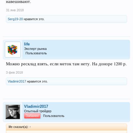
навешивают.
31 янв 2018
Serg19-20
нравится это.
life
Эксперт рынка
Пользователь
Можно ресклад взять, если меток там нету. На доноре 1200 р.
3 фев 2018
Vladimir2017
нравится это.
Vladimir2017
Опытный трейдер
Забанен
Пользователь
life сказал(а):
↑