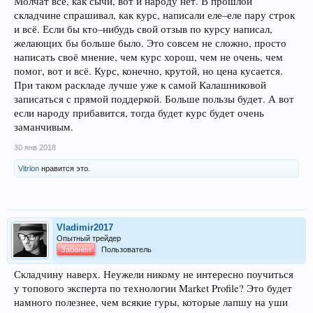
Молчат все, как сычи, вот и народу нет. В прошлой
складчине спрашивал, как курс, написали еле–еле пару строк
и всё. Если бы кто–нибудь свой отзыв по курсу написал,
желающих бы больше было. Это совсем не сложно, просто
написать своё мнение, чем курс хорош, чем не очень, чем
помог, вот и всё. Курс, конечно, крутой, но цена кусается.
При таком раскладе лучше уже к самой Калашниковой
записаться с прямой поддеркой. Больше пользы будет. А вот
если народу прибавится, тогда будет курс будет очень
заманчивым.
30 янв 2018
Vitrion
нравится это.
Vladimir2017
Опытный трейдер
Забанен
Пользователь
Складчину наверх. Неужели никому не интересно поучиться
у топового эксперта по технологии Market Profile? Это будет
намного полезнее, чем всякие гуры, которые лапшу на уши