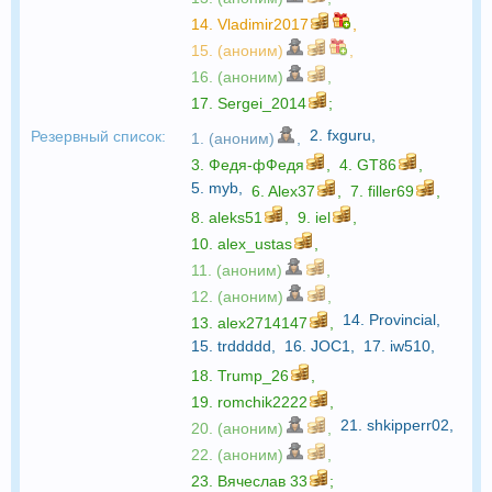
14.
Vladimir2017
,
15. (аноним)
,
16. (аноним)
,
17.
Sergei_2014
;
2.
fxguru
,
Резервный список:
1. (аноним)
,
3.
Федя-фФедя
,
4.
GT86
,
5.
myb
,
6.
Alex37
,
7.
filler69
,
8.
aleks51
,
9.
iel
,
10.
alex_ustas
,
11. (аноним)
,
12. (аноним)
,
14.
Provincial
,
13.
alex2714147
,
15.
trddddd
,
16.
JOC1
,
17.
iw510
,
18.
Trump_26
,
19.
romchik2222
,
21.
shkipperr02
,
20. (аноним)
,
22. (аноним)
,
23.
Вячеслав 33
;