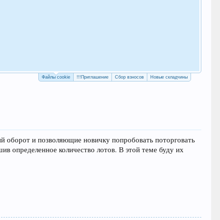
Как
с у
Рег
Файлы cookie
!!!Приглашение
Сбор взносов
Новые складчины
ый оборот и позволяющие новичку попробовать поторговать
ив определенное количество лотов. В этой теме буду их