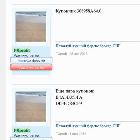
Купончик 308958A6A0
Пожалуй лучший форекс брокер СНГ
FXprofit
FXprofit
,
28 авг 2016
Администратор
Команда форума
Администратор
64.050
Еще пара купонов:
B4AFB35FFA
D0FFD84CF9
Пожалуй лучший форекс брокер СНГ
FXprofit
FXprofit
,
1 сен 2016
Администратор