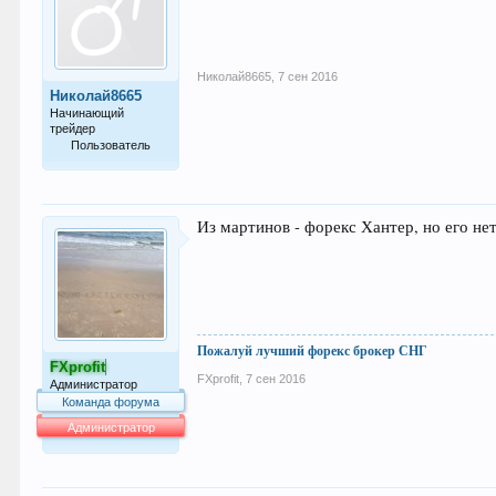
Николай8665
,
7 сен 2016
Николай8665
Начинающий
трейдер
Пользователь
34
Из мартинов - форекс Хантер, но его нет
Пожалуй лучший форекс брокер СНГ
FXprofit
FXprofit
,
7 сен 2016
Администратор
Команда форума
Администратор
64.050