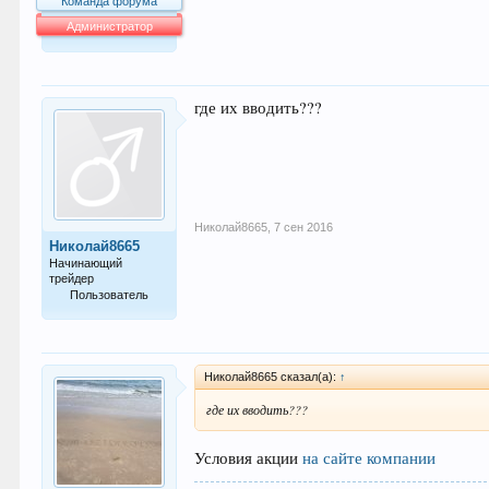
Команда форума
Администратор
64.050
где их вводить???
Николай8665
,
7 сен 2016
Николай8665
Начинающий
трейдер
Пользователь
34
Николай8665 сказал(а):
↑
где их вводить???
Условия акции
на сайте компании