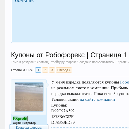
больше.
Купоны от Робофорекс | Страница 1
Тема в разделе "
В помощь трейдеру форекс
", создана пользователем
FXprofit
,
Страница 1 из 3
1
2
3
Вперёд >
У меня изредка появляются купоны
Роб
на реальном счете в компании. Прибыль 
изредка выкладывать. Пока есть 3 купон
Условия акции
на сайте компании
Купоны:
D92C97A592
1878B6C82F
FXprofit
DF8353ED39
Администратор
Команда форума