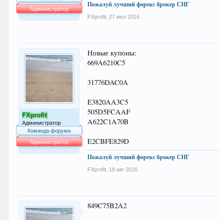
Пожалуй лучший форекс брокер СНГ
Администратор
FXprofit
,
27 июл 2016
64.050
Новые купоны:
669A6210C5
31776DAC0A
E3820AA3C5
505D5FCAAF
FXprofit
A622C1A70B
Администратор
Команда форума
E2CBFE829D
Администратор
Пожалуй лучший форекс брокер СНГ
64.050
FXprofit
,
18 авг 2016
849C75B2A2