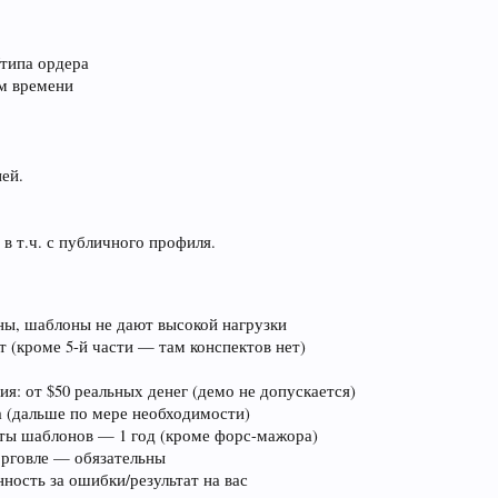
/типа ордера
ом времени
ней.
в т.ч. с публичного профиля.
ы, шаблоны не дают высокой нагрузки
т (кроме 5-й части — там конспектов нет)
я: от $50 реальных денег (демо не допускается)
 (дальше по мере необходимости)
ты шаблонов — 1 год (кроме форс-мажора)
орговле — обязательны
ность за ошибки/результат на вас