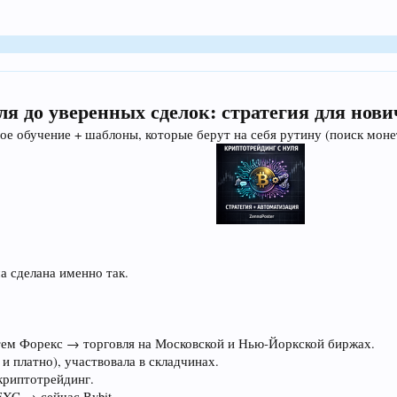
я до уверенных сделок: стратегия для нови
е обучение + шаблоны, которые берут на себя рутину (поиск монет
а сделана именно так.
ем Форекс → торговля на Московской и Нью‑Йоркской биржах.
и платно), участвовала в складчинах.
криптотрейдинг.
XC → сейчас Bybit.