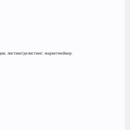
ия; листинг/делистинг; маркетмейкер.
.