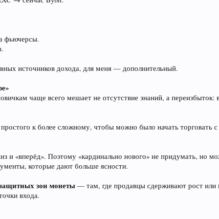
а фьючерсы.
в.
овных источников дохода, для меня — дополнительный.
ре»
вичкам чаще всего мешает не отсутствие знаний, а переизбыток: в
 простого к более сложному, чтобы можно было начать торговать с
вниз и «вперёд». Поэтому «кардинально нового» не придумать, но 
рументы, которые дают больше ясности.
защитных зон монеты
— там, где продавцы сдерживают рост или 
точки входа.