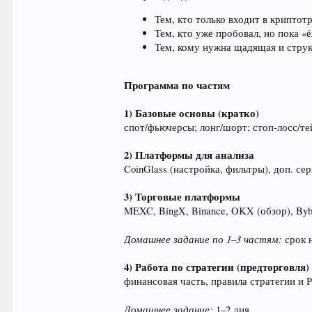
Тем, кто только входит в криптот
Тем, кто уже пробовал, но пока «
Тем, кому нужна щадящая и стру
Программа по частям
1) Базовые основы (кратко)
спот/фьючерсы; лонг/шорт; стоп‑лосс/те
2) Платформы для анализа
CoinGlass (настройка, фильтры), доп. с
3) Торговые платформы
MEXC, BingX, Binance, OKX (обзор), Bybi
Домашнее задание по 1–3 частям:
срок н
4) Работа по стратегии (предторговля)
финансовая часть, правила стратегии и 
Домашнее задание:
1–2 дня.