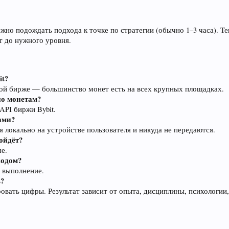
ужно подождать подхода к точке по стратегии (обычно 1–3 часа). 
т до нужного уровня.
it?
ой бирже — большинство монет есть на всех крупных площадках.
по монетам?
PI биржи Bybit.
ами?
 локально на устройстве пользователя и никуда не передаются.
дойдёт?
ше.
кодом?
 выполнение.
ь?
овать цифры. Результат зависит от опыта, дисциплины, психологии