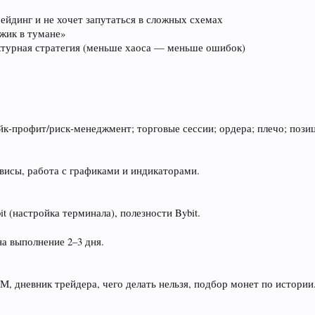
рейдинг и не хочет запутаться в сложных схемах
ёжик в тумане»
ктурная стратегия (меньше хаоса — меньше ошибок)
йк‑профит/риск‑менеджмент; торговые сессии; ордера; плечо; позиц
ервисы, работа с графиками и индикаторами.
t (настройка терминала), полезности Bybit.
а выполнение 2–3 дня.
РМ, дневник трейдера, чего делать нельзя, подбор монет по истории