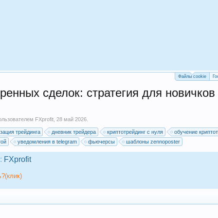
Файлы cookie
Го
ренных сделок: стратегия для новичков 
пользователем
FXprofit
,
28 май 2026
.
зация трейдинга
дневник трейдера
криптотрейдинг с нуля
обучение крипто
той
уведомления в telegram
фьючерсы
шаблоны zennoposter
:
FXprofit
?(клик)