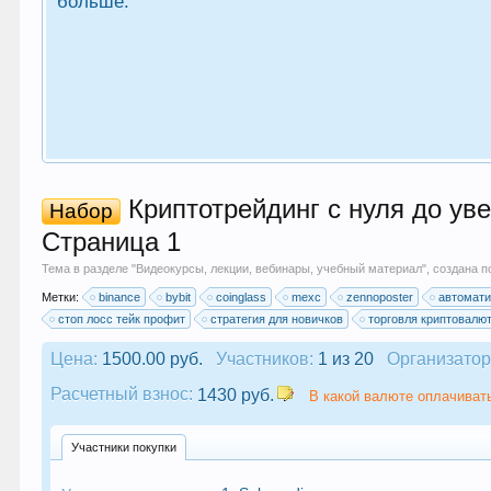
больше.
Криптотрейдинг с нуля до уве
Набор
Страница 1
Тема в разделе "
Видеокурсы, лекции, вебинары, учебный материал
", создана 
Метки:
binance
bybit
coinglass
mexc
zennoposter
автомати
стоп лосс тейк профит
стратегия для новичков
торговля криптовалю
Цена:
1500.00 руб.
Участников:
1 из 20
Организатор
Расчетный взнос:
1430 руб.
В какой валюте оплачивать
Участники покупки