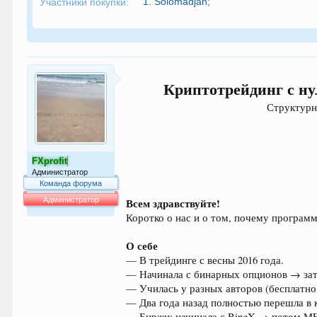
1.
Solomadjan
;
Участники покупки:
Криптотрейдинг с нул
Структурно
FXprofit
Администратор
Команда форума
Администратор
Всем здравствуйте!
Коротко о нас и о том, почему программ
64.021
О себе
— В трейдинге с весны 2016 года.
— Начинала с бинарных опционов → зат
— Училась у разных авторов (бесплатно 
— Два года назад полностью перешла в 
— Биржи: начинала с BingX → потом ME