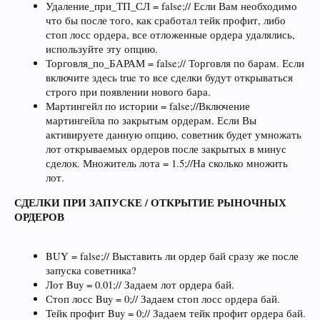
Удаление_при_ТП_СЛ = false;// Если Вам необходимо
что бы после того, как сработал тейк профит, либо
стоп лосс ордера, все отложенные ордера удалялись,
используйте эту опцию.
Торговля_по_БАРАМ = false;// Торговля по барам. Если
включите здесь true то все сделки будут открываться
строго при появлении нового бара.
Мартингейл по истории = false;//Включение
мартингейла по закрытым ордерам. Если Вы
активируете данную опцию, советник будет умножать
лот открываемых ордеров после закрытых в минус
сделок. Множитель лота = 1.5;//На сколько множить
лот.
СДЕЛКИ ПРИ ЗАПУСКЕ / ОТКРЫТИЕ РЫНОЧНЫХ
ОРДЕРОВ
BUY = false;// Выставить ли ордер бай сразу же после
запуска советника?
Лот Buy = 0.01;// Задаем лот ордера бай.
Стоп лосс Buy = 0;// Задаем стоп лосс ордера бай.
Тейк профит Buy = 0;// Задаем тейк профит ордера бай.