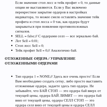
Если значение стоп лосс и тейк профит = 0, то данные
опции не выставляются. Если у Вас включено
перекрестное закрытие ордеров в настройках
индикатора, то можее смело оставлять значение тейк
профита и стоп лосса = 0 так, как ордера будут
закрываться при появлении противоположных
сигналов.
SELL = false;// С ордерами селл — все зеркально бай.
Лот Sell = 0.01;
Стоп лосс Sell = 0;
Тейк профит Sell = 0;// Аналогично бай.
ОТЛОЖЕННЫЕ ОРДЕРА / УПРАВЛЕНИЕ
ОТЛОЖЕННЫМИ ОРДЕРАМИ
Тип ордера 1 = NONE;// Здесь все очень просто! Если
Вам необходимо создать сетку, либо просто выставить
отложенные ордера, задаете здесь тип ордера. Не
забывайте, что БАЙ СТОП — это ордера бай вверх от
текущей цены, ордера БАЙ ЛИМИТ — это ордера бай
вниз от текущей цены, ордера СЕЛЛ СТОП — это
ордера селл вниз от текущей цены и ордера СЕЛЛ