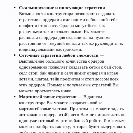
Скальпирующие и пипсующие стратегии
—
Возможности конструктора позволяют создавать
стратегии с ордерами имеющими небольшой тейк
профит и стоп лосс. Ордера могут быть как
рыночными так и отложенными. Вы можете
располагать ордера для скальпинга на нужном
расстоянии от текущей цены, а так же руководить их
индивидуальными настройками.
Сеточные стратегии любой сложности
—
Выставление большого количества ордеров
одновременно позволяет создавать сетки с бай стоп,
селл стоп, бай лимит и селл лимит ордерами играя
лотами, шагом, тейк профитом и стоп лоссом всех
этих ордеров. Примеры получаемых стратегий Вы
можете просмотреть ниже.
Мартингейловые стратегии
— В данном
конструкторе Вы можете создавать любые
мартингейловые тактики. При этом вы можете задать
лот каждого ордера из 40, чего Вам не сможет дать ни
один уже готовый мартингейловый робот. Тем самым
можно подобрать тактику, которая будет выдерживать
любые испытания рынка и улучшить ее изменяя шаг