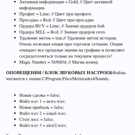
Активная информация = Gold; // Цвет активной
информации.
Профит = Lime; // Цвет при профите.
Просадка = Red; // Цвет при просадке.
Ордера BUY = Lime; // Значки ордеров бай.
Ордера SELL = Red; // Значки ордеров селл.
Удаление меток = true;// Удаление меток истории.
Очень полезная опция при торговле сетками. Опция
очищает все прошлые значки на графике и позволяет
сосредоточиться только на текущем процессе!
Magic Number = 5456854; // Магик номер.
ОПОВЕЩЕНИЯ / БЛОК ЗВУКОВЫХ НАСТРОЕК
Файлы
читаются с папки C/Program Files/Metatrader4/Sounds;
Новая сделка = false;
Файл wav 1 = news.wav;
Новая прибыль = false;
Файл wav 2 = email.wav;
Стоп лосс = false;
Файл wav 3 = alert2.wav;