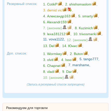
Резервный список:
1.
CotikP
,
2.
shishsmaslom
,
3.
demid.vic
,
4.
Александр163
,
5.
smarty
,
6.
Alexandr159
,
7. (аноним)
,
8.
Kuzimich
,
9.
lexa181212
,
10.
trivosmerki
,
11.
vova1122
,
12. (аноним)
,
13.
Del
,
14.
Юнис
;
Доп. список:
1.
Wormkey
,
2.
Buton
,
5.
tango777
,
3.
olvit
,
4.
Isso
,
7.
marshame
,
6.
Chapnet
,
8.
vladi
,
9.
Dar
,
10. (аноним)
;
(Запись в резервный список запрещена)
Рекомендуем для торговли