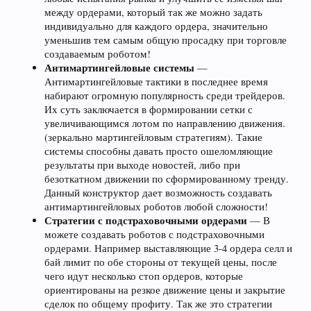
между ордерами, который так же можно задать
индивидуально для каждого ордера, значительно
уменьшив тем самым общую просадку при торговле
создаваемым роботом!
Антимартингейловые системы
—
Антимартингейловые тактики в последнее время
набирают огромную популярность среди трейдеров.
Их суть заключается в формировании сетки с
увеличивающимся лотом по направлению движения.
(зеркально мартингейловым стратегиям). Такие
системы способны давать просто ошеломляющие
результаты при выходе новостей, либо при
безоткатном движении по сформированному тренду.
Данный конструктор дает возможность создавать
антимартингейловых роботов любой сложности!
Стратегии с подстраховочными ордерами
— В
можете создавать роботов с подстраховочными
ордерами. Например выставляющие 3-4 ордера селл и
бай лимит по обе стороны от текущей цены, после
чего идут несколько стоп ордеров, которые
ориентированы на резкое движение цены и закрытие
сделок по общему профиту. Так же это стратегии