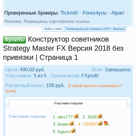
Проверенные брокеры:
Tickmill
·
Forex4you
·
Alpari
Реклама. Размещены партнёрские ссылки.
Файлы cookie
Рекомендуем для трейдинга (VPS + брокеры)
Конструктор советников
Купить
Strategy Master FX Версия 2018 без
привязки | Страница 1
Цена:
490.00 руб.
Этап:
Завершена
Участников:
5 из 5
Организатор:
FXprofit
Расчетный взнос:
108 руб.
В какой валюте оплачивать?
(клик)
Участники покупки
Участники покупки:
1.
alex777
,
2.
SGN
,
3.
Antek
,
4.
CEBEP
,
5.
fxguru
;