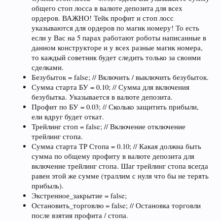
общего стоп лосса в валюте депозита для всех
ордеров. ВАЖНО! Тейк профит и стоп лосс
указываются для ордеров по магик номеру! То есть
если у Вас на 5 парах работают роботы написанные в
данном конструкторе и у всех разные магик номера,
то каждый советник будет следить только за своими
сделками.
Безубыток = false; // Включить / выключить безубыток.
Сумма старта БУ = 0.10; // Сумма для включения
безубытка. Указывается в валюте депозита.
Профит по БУ = 0.03; // Сколько защитить прибыли,
ели вдруг будет откат.
Трейлинг стоп = false; // Включение отключение
трейлинг стопа.
Сумма старта ТР Стопа = 0.10; // Какая должна быть
сумма по общему профиту в валюте депозита для
включение трейлинг стопа. Шаг трейлинг стопа всегда
равен этой же сумме (траллим с нуля что бы не терять
прибыль).
Экстренное_закрытие = false;
Остановить_торговлю = false; // Остановка торговли
после взятия профита / стопа.