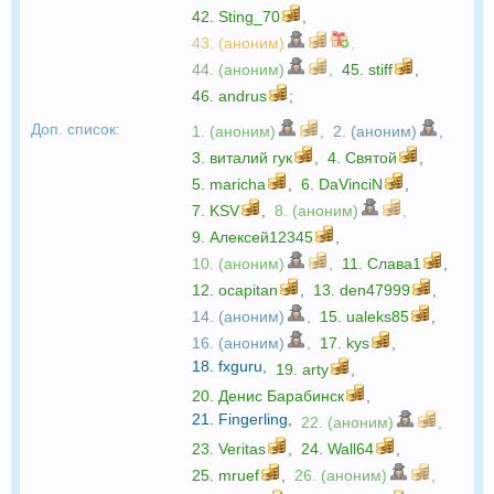
42.
Sting_70
,
43. (аноним)
,
44. (аноним)
,
45.
stiff
,
46.
andrus
;
Доп. список:
1. (аноним)
,
2. (аноним)
,
3.
виталий гук
,
4.
Святой
,
5.
maricha
,
6.
DaVinciN
,
7.
KSV
,
8. (аноним)
,
9.
Алексей12345
,
10. (аноним)
,
11.
Слава1
,
12.
ocapitan
,
13.
den47999
,
14. (аноним)
,
15.
ualeks85
,
16. (аноним)
,
17.
kys
,
18.
fxguru
,
19.
arty
,
20.
Денис Барабинск
,
21.
Fingerling
,
22. (аноним)
,
23.
Veritas
,
24.
Wall64
,
25.
mruef
,
26. (аноним)
,