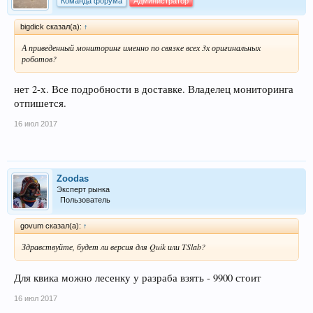
Команда форума
Администратор
bigdick сказал(а):
↑
А приведенный мониторинг именно по связке всех 3х оригинальных
роботов?
нет 2-х. Все подробности в доставке. Владелец мониторинга
отпишется.
16 июл 2017
Zoodas
Эксперт рынка
Пользователь
govum сказал(а):
↑
Здравствуйте, будет ли версия для Quik или TSlab?
Для квика можно лесенку у разраба взять - 9900 стоит
16 июл 2017