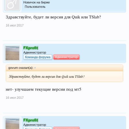
Новичок на бирже
Пользователь
Здравствуйте, будет ли версия для Quik или TSlab?
16 июл 2017
FXprofit
Администратор
Команда форума
Администратор
govum сказал(а):
↑
Здравствуйте, будет ли версия для Quik или TSlab?
нет- улучшаем текущие версии под мт5
16 июл 2017
FXprofit
Администратор