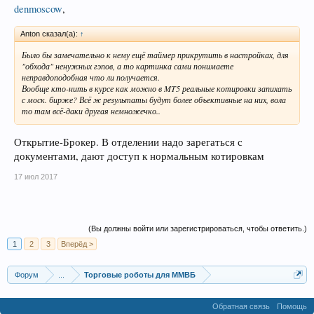
denmoscow
,
Anton сказал(а):
↑
Было бы замечательно к нему ещё таймер прикрутить в настройках, для
"обхода" ненужных гэпов, а то картинка сами понимаете
неправдоподобная что ли получается.
Вообще кто-нить в курсе как можно в MT5 реальные котировки запихать
с моск. бирже? Всё ж результаты будут более объективные на них, вола
то там всё-даки другая немножечко..
Открытие-Брокер. В отделении надо зарегаться с
документами, дают доступ к нормальным котировкам
17 июл 2017
(Вы должны войти или зарегистрироваться, чтобы ответить.)
1
2
3
Вперёд >
Форум
...
Торговые роботы для ММВБ
Обратная связь
Помощь