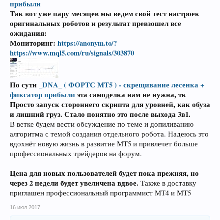
прибыли
Так вот уже пару месяцев мы ведем свой тест настроек
оригинальных роботов и результат превзошел все
ожидания:
Мониторинг:
https://anonym.to/?
https://www.mql5.com/ru/signals/303870
По сути
_DNA_ ( ФОРТС МТ5 ) - скрещивание лесенка +
фиксатор прибыли
эта самоделка нам не нужна, тк
Просто запуск стороннего скрипта для уровней, как обуза
и лишний груз. Стало понятно это после выхода 3в1.
В ветке будем вести обсуждение по теме и допиливанию
алгоритма с темой создания отдельного робота. Надеюсь это
вдохнёт новую жизнь в развитие МТ5 и привлечет больше
профессиональных трейдеров на форум.
Цена для новых пользователей будет пока прежняя, но
через 2 недели будет увеличена вдвое.
Также в доставку
приглашен профессиональный программист МТ4 и МТ5
16 июл 2017