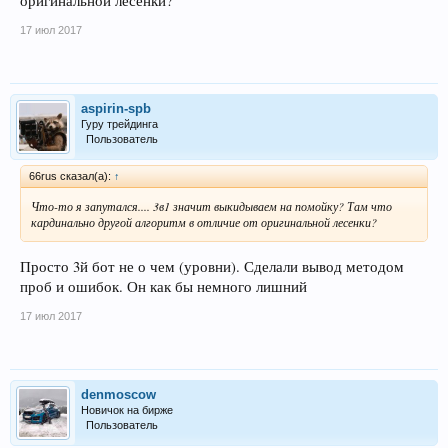
оригинальной лесенки?
17 июл 2017
aspirin-spb
Гуру трейдинга
Пользователь
66rus сказал(а):
↑
Что-то я запутался.... 3в1 значит выкидываем на помойку? Там что
кардинально другой алгоритм в отличие от оригинальной лесенки?
Просто 3й бот не о чем (уровни). Сделали вывод методом
проб и ошибок. Он как бы немного лишний
17 июл 2017
denmoscow
Новичок на бирже
Пользователь