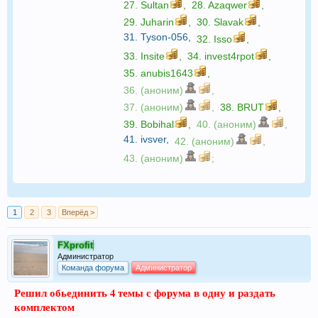
27.
Sultan
,
28.
Azaqwer
,
29.
Juharin
,
30.
Slavak
,
31.
Tyson-056
,
32.
Isso
,
33.
Insite
,
34.
invest4rpot
,
35.
anubis1643
,
36. (аноним)
,
37. (аноним)
,
38.
BRUT
,
39.
Bobihal
,
40. (аноним)
,
41.
ivsver
,
42. (аноним)
,
43. (аноним)
;
1
2
3
Вперёд >
FXprofit
Администратор
Команда форума
Администратор
Решил обьединить 4 темы с форума в одну и раздать
комплектом