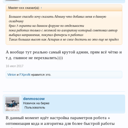
Master-xxx сказал(а):
↑
Большое спасибо хочу сказать Админу что добавил меня в данную
складчину
брал 3 скрипта на данном форуме по отдельности
пока работал только с лесенкой по алгоритму который советовал автор
выбирал направления, покупал фючерсы п работал
Таких больших высот как Аспирин я не смог достичь но это еще не придел
А вообще тут реально самый крутой админ, прям всё чётко и
т.д. главное не перехвалить))))
16 июл 2017
Vitrion
и
FXprofit
нравится это.
denmoscow
Новичок на бирже
Пользователь
В данный момент идёт настройка параметров робота +
оптимизация кода и алгоритма для более быстрой работы