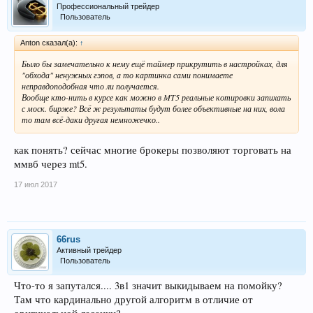
Профессиональный трейдер
Пользователь
Anton сказал(а):
↑
Было бы замечательно к нему ещё таймер прикрутить в настройках, для
"обхода" ненужных гэпов, а то картинка сами понимаете
неправдоподобная что ли получается.
Вообще кто-нить в курсе как можно в MT5 реальные котировки запихать
с моск. бирже? Всё ж результаты будут более объективные на них, вола
то там всё-даки другая немножечко..
как понять? сейчас многие брокеры позволяют торговать на
ммвб через mt5.
17 июл 2017
66rus
Активный трейдер
Пользователь
Что-то я запутался.... 3в1 значит выкидываем на помойку?
Там что кардинально другой алгоритм в отличие от