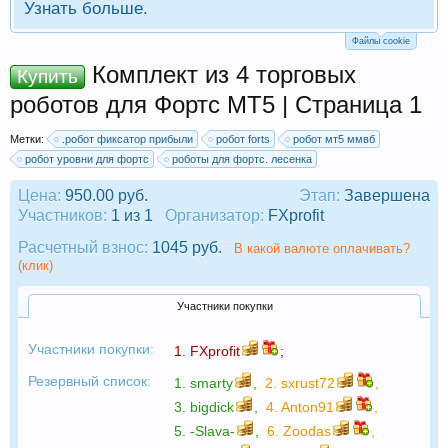
Узнать больше.
Файлы cookie
Комплект из 4 торговых
Купить
роботов для Фортс МТ5 | Страница 1
Метки:
.робот фиксатор прибыли
робот forts
робот мт5 ммвб
робот уровни для фортс
роботы для фортс. лесенка
Цена:
950.00 руб.
Этап:
Завершена
Участников:
1 из 1
Организатор:
FXprofit
Расчетный взнос:
1045 руб.
В какой валюте оплачивать?
(клик)
Участники покупки
Участники покупки:
1.
FXprofit
;
Резервный список:
1.
smarty
,
2.
sxrust72
,
3.
bigdick
,
4.
Anton91
,
5.
-Slava-
,
6.
Zoodas
,