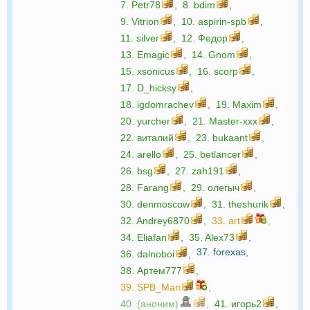
7.
Petr78
,
8.
bdim
,
9.
Vitrion
,
10.
aspirin-spb
,
11.
silver
,
12.
Федор
,
13.
Emagic
,
14.
Gnom
,
15.
xsonicus
,
16.
scorp
,
17.
D_hicksy
,
18.
igdomrachev
,
19.
Maxim
,
20.
yurcher
,
21.
Master-xxx
,
22.
виталий
,
23.
bukaant
,
24.
arello
,
25.
betlancer
,
26.
bsg
,
27.
zah191
,
28.
Farang
,
29.
олегыч
,
30.
denmoscow
,
31.
theshurik
,
32.
Andrey6870
,
33.
art
,
34.
Eliafan
,
35.
Alex73
,
37.
forexas
,
36.
dalnoboi
,
38.
Артем777
,
39.
SPB_Man
,
40. (аноним)
,
41.
игорь2
,