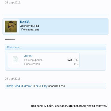
26 мар 2018
Kos33
Эксперт рынка
Пользователь
..........
Вложения:
Adr.rar
Размер файла:
678,5 КБ
Просмотров:
116
26 мар 2018
nikals
,
vlad63
,
dron71
и
ещё 1-му
нравится это.
(Вы должны войти или зарегистрироваться, чтобы ответить.)