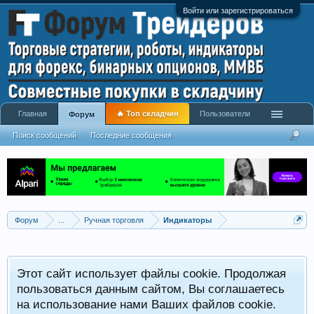
Войти или зарегистрироваться
Главная
🔥 Топ складчин
Пользователи
Форум
Поиск сообщений
Последние сообщения
Форум
...
Ручная торговля
Индикаторы
Р
Этот сайт использует файлы cookie. Продолжая
x
С
пользоваться данным сайтом, Вы соглашаетесь
на использование нами Ваших файлов cookie.
V