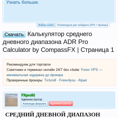
Узнать больше.
П
Р
Файлы cookie
Рекомендуем для трейдинга (VPS + брокеры)
Калькулятор среднего
Скачать
дневного диапазона ADR Pro
Calculator by CompassFX | Страница 1
Рекомендуем для торговли
Советники и терминал онлайн 24/7 без сбоёв:
Forex VPS —
минимальная задержка до брокера
Проверенные брокеры:
Tickmill
·
Forex4you
·
Alpari
FXprofit
Администратор
Команда форума
Администратор
СРЕДНИЙ ДНЕВНОЙ ДИАПАЗОН