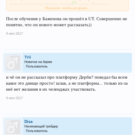
жить полной грудью и дышать жизнью
учился у Резвякова и
Нажмите, чтобы раскрыть...
Баженова ,значит они первоисточники получаются его системы!..А
вообще честно похоже это всё художественный вымысел от UT
После обучения у Баженова он прошёл в UT. Совершенно не
понятно, что он нового может рассказать))
9 июл 2017
Yrii
Новичок на бирже
Пользователь
и чё он не рассказал про платформу Дерби? поведал бы всем
какое это днище просто! шлак, а не платформа... только из-за
неё нет желания в их челенджах участвовать.
9 июл 2017
Disa
Начинающий трейдер
Пользователь