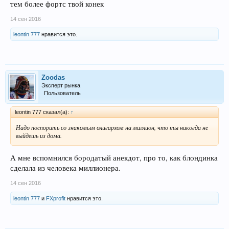
тем более фортс твой конек
14 сен 2016
leontin 777
нравится это.
Zoodas
Эксперт рынка
Пользователь
leontin 777 сказал(а):
↑
Надо поспорить со знакомым олигархом на миллион, что ты никогда не
выйдешь из дома.
А мне вспомнился бородатый анекдот, про то, как блондинка
сделала из человека миллионера.
14 сен 2016
leontin 777
и
FXprofit
нравится это.