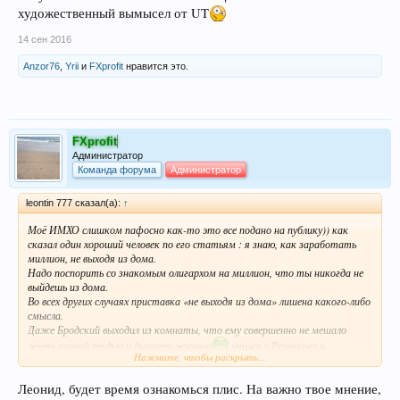
художественный вымысел от UT
14 сен 2016
Anzor76
,
Yrii
и
FXprofit
нравится это.
FXprofit
Администратор
Команда форума
Администратор
leontin 777 сказал(а):
↑
Моё ИМХО слишком пафосно как-то это все подано на публику)) как
сказал один хороший человек по его статьям : я знаю, как заработать
миллион, не выходя из дома.
Надо поспорить со знакомым олигархом на миллион, что ты никогда не
выйдешь из дома.
Во всех других случаях приставка «не выходя из дома» лишена какого-либо
смысла.
Даже Бродский выходил из комнаты, что ему совершенно не мешало
жить полной грудью и дышать жизнью
учился у Резвякова и
Нажмите, чтобы раскрыть...
Баженова ,значит они первоисточники получаются его системы!..А
вообще честно похоже это всё художественный вымысел от UT
Леонид, будет время ознакомься плис. На важно твое мнение,