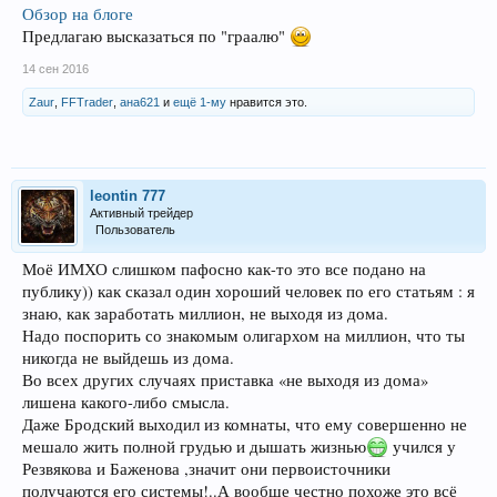
Обзор на блоге
Предлагаю высказаться по "граалю"
14 сен 2016
Zaur
,
FFTrader
,
ана621
и
ещё 1-му
нравится это.
leontin 777
Активный трейдер
Пользователь
Моё ИМХО слишком пафосно как-то это все подано на
публику)) как сказал один хороший человек по его статьям : я
знаю, как заработать миллион, не выходя из дома.
Надо поспорить со знакомым олигархом на миллион, что ты
никогда не выйдешь из дома.
Во всех других случаях приставка «не выходя из дома»
лишена какого-либо смысла.
Даже Бродский выходил из комнаты, что ему совершенно не
мешало жить полной грудью и дышать жизнью
учился у
Резвякова и Баженова ,значит они первоисточники
получаются его системы!..А вообще честно похоже это всё