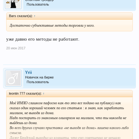
Пользователь
Bars сказал(а):
↑
Достаточно субъективные методы торговли у него.
уже давно его методы не работают.
20 июн 2017
Yrii
Новичок на бирже
Пользователь
leontin 777 сказал(а):
↑
Моё ИМХО слишком пафосно как-то это все подано на публику)) как
сказал один хороший человек по его статьям : я знаю, как заработать
миллион, не выходя из дома.
Надо поспорить со знакомым олигархом на миллион, что ты никогда не
выйдешь из дома.
Во всех других случаях приставка «не выходя из дома» лишена какого-либо
смысла.
Даже Бродский выходил из комнаты, что ему совершенно не мешало