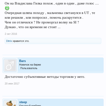
Он на Владислава Гилка похож , один в один , даже голос ....
Очередная шляпа походу , мальченка светанулся в UT , те
или решили , или попросил , помочь раскрутится .
Чем он отличился ? Не проморгал волну на SI ?
Думаю , что он времени не стоит ...
2 окт 2016
Ditrix
нравится это.
Bars
Новичок на бирже
Пользователь
Достаточно субъективные методы торговли у него.
20 июн 2017
steep
Опытный трейдер