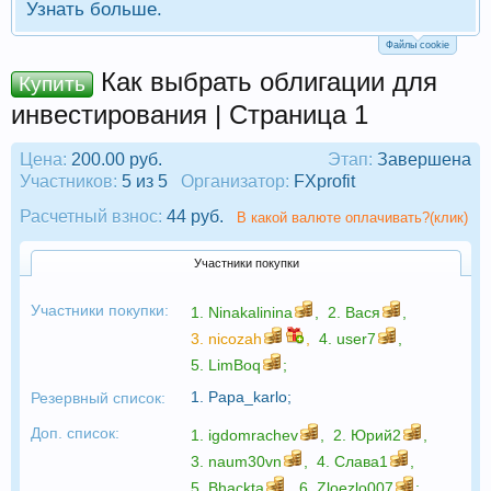
Узнать больше.
Файлы cookie
Как выбрать облигации для
Купить
инвестирования | Страница 1
Цена:
200.00 руб.
Этап:
Завершена
Участников:
5 из 5
Организатор:
FXprofit
Расчетный взнос:
44 руб.
В какой валюте оплачивать?(клик)
Участники покупки
Участники покупки:
1.
Ninakalinina
,
2.
Вася
,
3.
nicozah
,
4.
user7
,
5.
LimBoq
;
1.
Papa_karlo
;
Резервный список:
Доп. список:
1.
igdomrachev
,
2.
Юрий2
,
3.
naum30vn
,
4.
Слава1
,
5.
Bhackta
,
6.
Zloezlo007
;