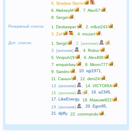
5.
Shadow Storm
,
6.
AlekseyM
,
7.
Alex57
,
8.
Sergei
;
Резервный список:
1.
Deskeeper
,
2.
mfkzt243
,
3.
Zet
,
4.
mozart
;
Доп. список:
1.
Sergii
,
2. (аноним)
,
3. (аноним)
,
4.
Robur
,
5.
Vinipuh19
,
6.
Alex408
,
7.
empairbey
,
8.
filkom777
,
10.
sgi1971
,
9.
Sandro
,
11.
Саныч
,
12.
deni24
,
13. (аноним)
,
14.
VICTORIA
,
16.
a2345
,
15. (аноним)
,
17.
LikeEnergy
,
18.
Максим822
,
20.
Egor85
,
19. (аноним)
,
21.
djdfy
,
22.
commando
;