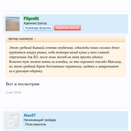
FXprofit
Администратор
Команда форума
Администратор
Артюр сказал(а):
↑
Этот сребный бывший сетевик неудачник, однажды понял сколько денег
крутиться вокруг рынка, года полтора назад купил у него сливной
стрелочник для БО, после моих жалоб он меня просто удалил)
Конечно тут можно взять за копейки, за это огромное спасибо Максиму,
но этот срабный берет бесплатные стратегии, индюки и заварачивает
их в урасивую обертку
Вот и посмотрим
2 окт 2016
Alex57
Начинающий трейдер
Пользователь