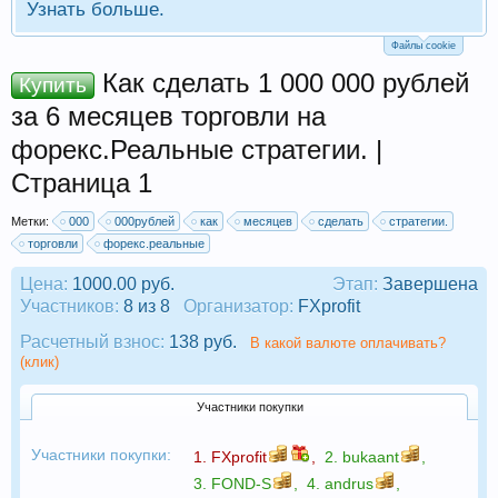
Узнать больше.
Файлы cookie
Как сделать 1 000 000 рублей
Купить
за 6 месяцев торговли на
форекс.Реальные стратегии. |
Страница 1
Метки:
000
000рублей
как
месяцев
сделать
стратегии.
торговли
форекс.реальные
Цена:
1000.00 руб.
Этап:
Завершена
Участников:
8 из 8
Организатор:
FXprofit
Расчетный взнос:
138 руб.
В какой валюте оплачивать?
(клик)
Участники покупки
Участники покупки:
1.
FXprofit
,
2.
bukaant
,
3.
FOND-S
,
4.
andrus
,