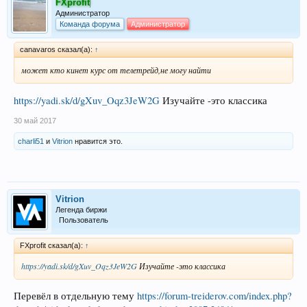
FXprofit
Администратор
Команда форума
Администратор
canavaros сказал(а):
↑
может кто кинет курс от телетрейд,не могу найти
https://yadi.sk/d/gXuv_Oqz3JeW2G
Изучайте -это классика
30 май 2017
charli51
и
Vitrion
нравится это.
Vitrion
Легенда биржи
Пользователь
FXprofit сказал(а):
↑
https://yadi.sk/d/gXuv_Oqz3JeW2G
Изучайте -это классика
Перевёл в отдельную тему
https://forum-treiderov.com/index.php?