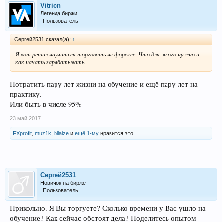
Vitrion
Легенда биржи
Пользователь
Сергей2531 сказал(а):
↑
Я вот решил научиться торговать на форексе. Что для этого нужно и
как начать зарабатывать.
Потратить пару лет жизни на обучение и ещё пару лет на
практику.
Или быть в числе 95%
23 май 2017
FXprofit
,
muz1k
,
bllaize
и
ещё 1-му
нравится это.
Сергей2531
Новичок на бирже
Пользователь
Прикольно. Я Вы торгуете? Сколько времени у Вас ушло на
обучение? Как сейчас обстоят дела? Поделитесь опытом