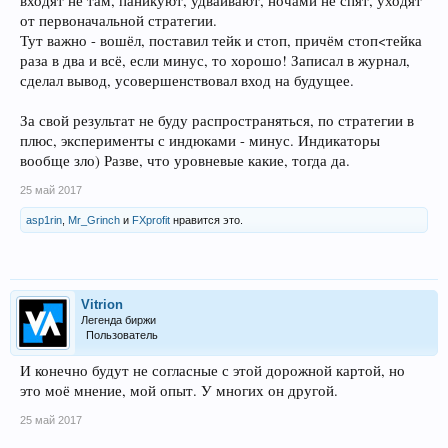
входят не там, паникуют, удваивают, ночами не спят, уходят
от первоначальной стратегии.
Тут важно - вошёл, поставил тейк и стоп, причём стоп<тейка
раза в два и всё, если минус, то хорошо! Записал в журнал,
сделал вывод, усовершенствовал вход на будущее.
За свой результат не буду распространяться, по стратегии в
плюс, эксперименты с индюками - минус. Индикаторы
вообще зло) Разве, что уровневые какие, тогда да.
25 май 2017
asp1rin
,
Mr_Grinch
и
FXprofit
нравится это.
Vitrion
Легенда биржи
Пользователь
И конечно будут не согласные с этой дорожной картой, но
это моё мнение, мой опыт. У многих он другой.
25 май 2017