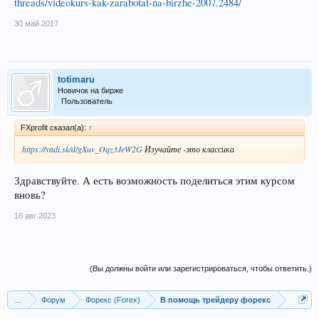
threads/videokurs-kak-zarabotat-na-birzhe-2007.2484/
30 май 2017
totimaru
Новичок на бирже
Пользователь
FXprofit сказал(а):
↑
https://yadi.sk/d/gXuv_Oqz3JeW2G
Изучайте -это классика
Здравствуйте. А есть возможность поделиться этим курсом
вновь?
16 авг 2023
(Вы должны войти или зарегистрироваться, чтобы ответить.)
...
Форум
Форекс (Forex)
В помощь трейдеру форекс