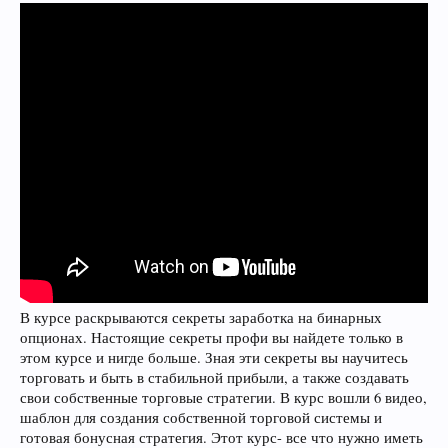
В курсе раскрываются секреты заработка на бинарных
опционах. Настоящие секреты профи вы найдете только в
этом курсе и нигде больше. Зная эти секреты вы научитесь
торговать и быть в стабильной прибыли, а также создавать
свои собственные торговые стратегии. В курс вошли 6 видео,
шаблон для создания собственной торговой системы и
готовая бонусная стратегия. Этот курс- все что нужно иметь