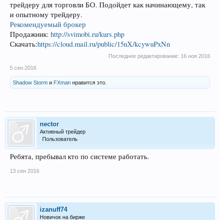
трейдеру для торговли БО. Подойдет как начинающему, так
и опытному трейдеру.
Рекомендуемый брокер
Продажник:
http://svimobi.ru/kurs.php
Скачать:
https://cloud.mail.ru/public/15nX/kcywuPxNn
Последнее редактирование:
16 ноя 2016
5 сен 2016
Shadow Storm
и
FXman
нравится это.
nector
Активный трейдер
Пользователь
Ребята, пребывал кто по системе работать.
13 сен 2016
izanuff74
Новичок на бирже