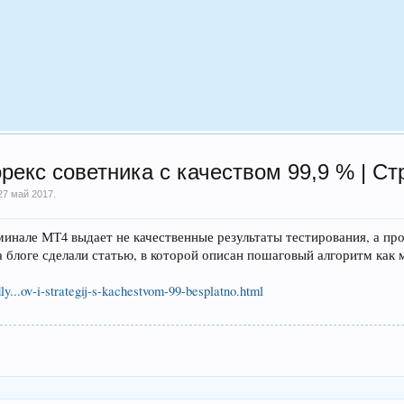
кс советника с качеством 99,9 % | Ст
27 май 2017
.
рминале МТ4 выдает не качественные результаты тестирования, а пр
а блоге сделали статью, в которой описан пошаговый алгоритм как
ly...ov-i-strategij-s-kachestvom-99-besplatno.html