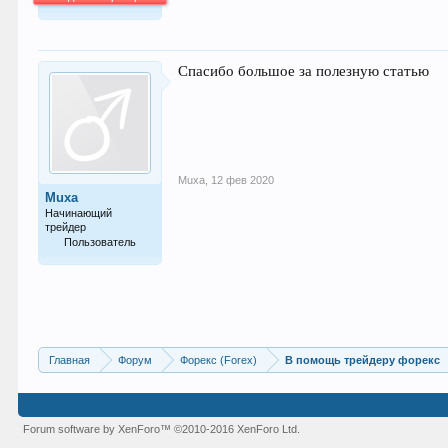
64.013
Спасибо большое за полезную статью
Muxa
,
12 фев 2020
Muxa
Начинающий
трейдер
Пользователь
25
Главная
Форум
Форекс (Forex)
В помощь трейдеру форекс
Forum software by XenForo™
©2010-2016 XenForo Ltd.