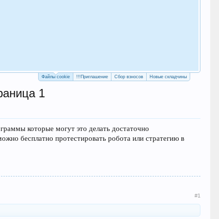
Как
с у
Рег
Файлы cookie
!!!Приглашение
Сбор взносов
Новые складчины
раница 1
ограммы которые могут это делать достаточно
 можно бесплатно протестировать робота или стратегию в
#1