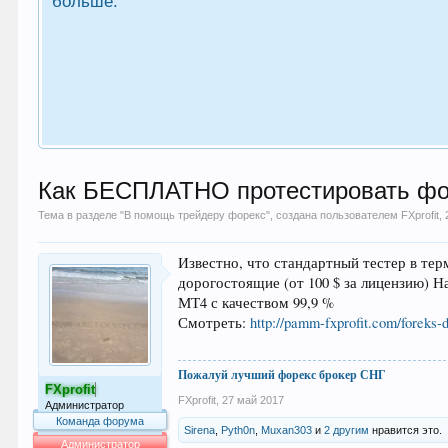
больше.
Как БЕСПЛАТНО протестировать форе
Тема в разделе "
В помощь трейдеру форекс
", создана пользователем
FXprofit
,
Известно, что стандартный тестер в те
дорогостоящие (от 100 $ за лицензию) Н
МТ4 с качеством 99,9 %
Смотреть:
http://pamm-fxprofit.com/foreks-d
Пожалуй лучший форекс брокер СНГ
FXprofit
FXprofit
,
27 май 2017
Администратор
Команда форума
Sirena
,
Pyth0n
,
Muxan303
и
2 другим
нравится это.
Администратор