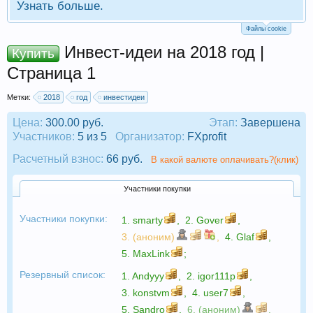
Узнать больше.
Файлы cookie
Инвест-идеи на 2018 год |
Купить
Страница 1
Метки:
2018
год
инвестидеи
Цена:
300.00 руб.
Этап:
Завершена
Участников:
5 из 5
Организатор:
FXprofit
Расчетный взнос:
66 руб.
В какой валюте оплачивать?(клик)
Участники покупки
Участники покупки:
1.
smarty
,
2.
Gover
,
3. (аноним)
,
4.
Glaf
,
5.
MaxLink
;
Резервный список:
1.
Andyyy
,
2.
igor111p
,
3.
konstvm
,
4.
user7
,
5.
Sandro
,
6. (аноним)
,