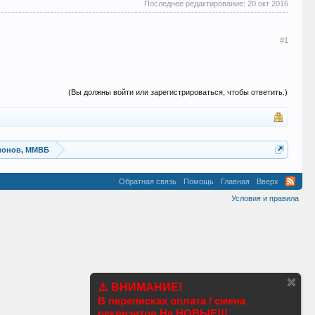
Последнее редактирование:
20 окт 2016
#1
(Вы должны войти или зарегистрироваться, чтобы ответить.)
ионов, ММВБ
Обратная связь
Помощь
Главная
Вверх
Условия и правила
⚠️ ВНИМАНИЕ!
В переписках оплата / смена
реквизитов На НОВЫЕ!!!