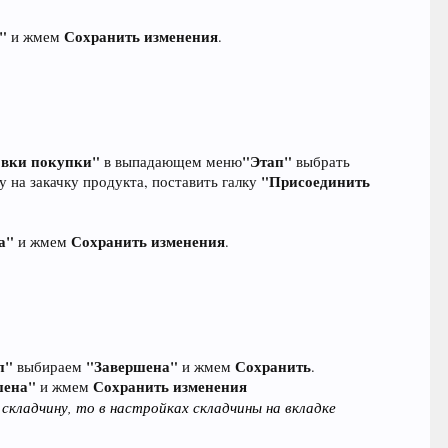
"
Сохранить изменения
и жмем
.
овки покупки"
"Этап"
в выпадающем меню
выбрать
"Присоединить
у на закачку продукта, поставить галку
а"
Сохранить изменения
и жмем
.
п"
"Завершена"
Сохранить
выбираем
и жмем
.
шена"
Сохранить изменения
и жмем
складчину, то в настройках складчины на вкладке