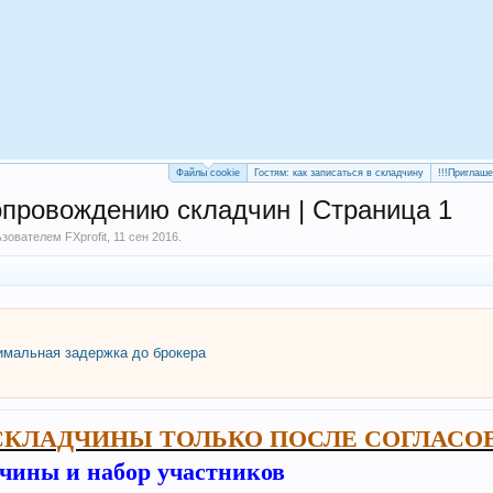
Файлы cookie
Гостям: как записаться в складчину
!!!Приглаш
опровождению складчин | Страница 1
льзователем
FXprofit
,
11 сен 2016
.
мальная задержка до брокера
СКЛАДЧИНЫ ТОЛЬКО ПОСЛЕ СОГЛАСО
дчины и набор участников