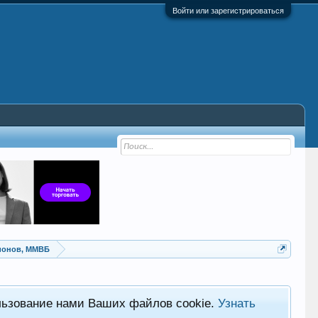
Войти или зарегистрироваться
ионов, ММВБ
льзование нами Ваших файлов cookie.
Узнать
Хот