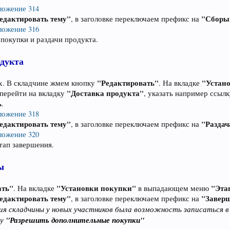
ложение 314
едактировать тему"
"Сборы
, в заголовке переключаем префикс на
ложение 316
 покупки и раздачи продукта.
одукта
"Редактировать"
"Устан
ах. В складчине жмем кнопку
. На вкладке
"Доставка продукта"
 перейти на вкладку
, указать например ссылк
ь
.
ложение 318
едактировать тему"
"Раздач
, в заголовке переключаем префикс на
ложение 320
тап завершения.
ы
ать"
"Установки покупки"
"Эта
. На вкладке
в выпадающем меню
едактировать тему"
"Завер
, в заголовке переключаем префикс на
я складчины у новых участников была возможность записаться в 
ку
"Разрешить дополнительные покупки"