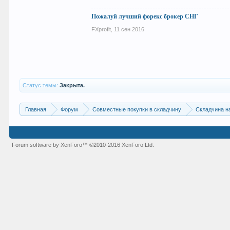
Пожалуй лучший форекс брокер СНГ
FXprofit
,
11 сен 2016
Статус темы:
Закрыта.
Главная
Форум
Совместные покупки в складчину
Складчина н
Forum software by XenForo™
©2010-2016 XenForo Ltd.