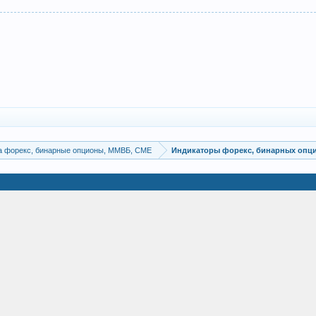
а форекс, бинарные опционы, ММВБ, CME
Индикаторы форекс, бинарных опц