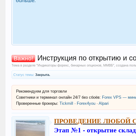
больше.
Инструкция по открытию и с
Важно!
Тема в разделе "
Индикаторы форекс, бинарных опционов, ММВБ
", создана по
Статус темы:
Закрыта.
Рекомендуем для торговли
Советники и терминал онлайн 24/7 без сбоёв:
Forex VPS — мини
Проверенные брокеры:
Tickmill
·
Forex4you
·
Alpari
ПРОВЕДЕНИЕ ЛЮБОЙ 
Этап №1 - открытие скла