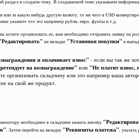
 раздел и создаем тему. В создаваемой теме указываем информацию
 или за какую нибудь другую валюту, то ни чего в USD конвертиро
чине укажите что это например рубли, евро, фунты и т.д.
 вы хотите организовать ее, вам необходимо отправить заявку на ро
"Редактировать"
"Установки покупки"
на вкладке
в выпа
знаграждения и оплачивает взнос"
- если вы так же хо
претендует на вознаграждение"
"Не платит взнос, 
или
те организовать складчину или это например ваша автор
ине на свой же продукт.
"Редактирова
ганизатору необходимо в складчине нажать кнопку
тв"
"Реквизиты платежа"
. Затем перейти на вкладку
, указать