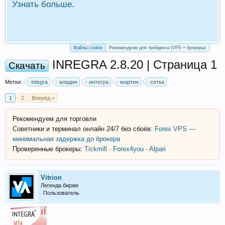
Узнать больше.
П
Р
Файлы cookie
Рекомендуем для трейдинга (VPS + брокеры)
INREGRA 2.8.20 | Страница 1
Скачать
Метки:
integra
аладин
интегра
мартин
сетка
1
2
Вперёд >
Рекомендуем для торговли
Советники и терминал онлайн 24/7 без сбоёв:
Forex VPS —
минимальная задержка до брокера
Проверенные брокеры:
Tickmill
·
Forex4you
·
Alpari
Vitrion
Легенда биржи
Пользователь