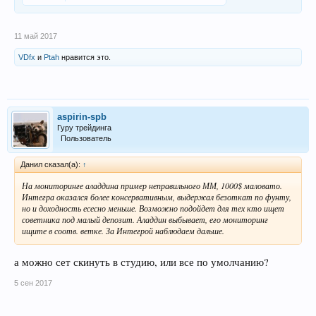
11 май 2017
VDfx
и
Ptah
нравится это.
aspirin-spb
Гуру трейдинга
Пользователь
Данил сказал(а):
↑
На мониторинге аладдина пример неправильного ММ, 1000$ маловато.
Интегра оказался более консервативным, выдержал безоткат по фунту,
но и доходность есесно меньше. Возможно подойдет для тех кто ищет
советника под малый депозит. Аладдин выбывает, его мониторинг
ищите в соотв. ветке. За Интегрой наблюдаем дальше.
а можно сет скинуть в студию, или все по умолчанию?
5 сен 2017