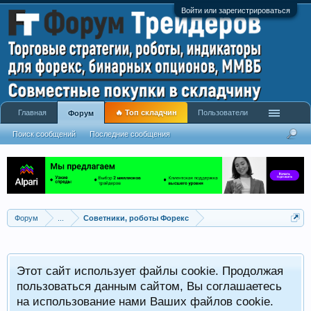
Войти или зарегистрироваться
Главная
🔥 Топ складчин
Пользователи
Форум
Поиск сообщений
Последние сообщения
Форум
...
Советники, роботы Форекс
Р
Этот сайт использует файлы cookie. Продолжая
x
С
пользоваться данным сайтом, Вы соглашаетесь
на использование нами Ваших файлов cookie.
V