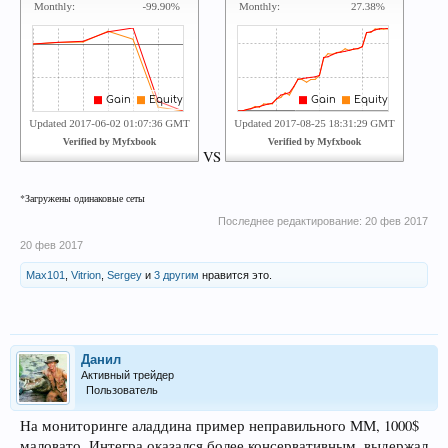
VS
*Загружены одинаковые сеты
Последнее редактирование:
20 фев 2017
20 фев 2017
Max101
,
Vitrion
,
Sergey
и
3 другим
нравится это.
Данил
Активный трейдер
Пользователь
На мониторинге аладдина пример неправильного ММ, 1000$
маловато. Интегра оказался более консервативным, выдержал