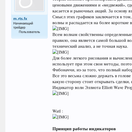
ценовыми движениями и «медвежий», где 
касается и рыночных акций. За основу 
Смысл этих графиков заключается в том,
m.rts.fx
волны и распадается на более короткие 
Начинающий
трейдер
Пользователь
Всем волнам свойственны определенные п
правило, она является самой большой во
32
технический анализ, а не точная наука.
Для более легкого рисования и вычисле
использует при этом свои методы, поэто
Фибоначчи, из-за того, что полный набо
Все это весьма сложно держать в голов
какую сторону стоит открывать сделки, 
Индикатор волн Эллиота Elliott Wave Prop
Watl :
Принцип работы индикаторов