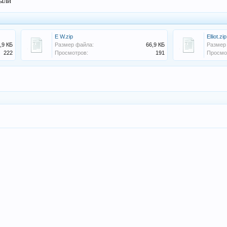
были
E W.zip
Elliot.zip
,9 КБ
Размер файла:
66,9 КБ
Размер
222
Просмотров:
191
Просмо