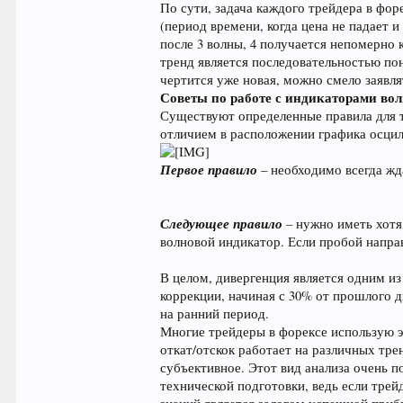
По сути, задача каждого трейдера в форе
(период времени, когда цена не падает и
после 3 волны, 4 получается непомерно 
тренд является последовательностью по
чертится уже новая, можно смело заявля
Советы по работе с индикаторами во
Существуют определенные правила для т
отличием в расположении графика осцилл
Первое правило
– необходимо всегда жд
Следующее правило
– нужно иметь хотя
волновой индикатор. Если пробой направ
В целом, дивергенция является одним из 
коррекции, начиная с 30% от прошлого 
на ранний период.
Многие трейдеры в форексе использую эт
откат/отскок работает на различных тре
субъективное. Этот вид анализа очень п
технической подготовки, ведь если тре