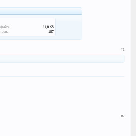
 файла:
41,9 КБ
тров:
187
#1
#2