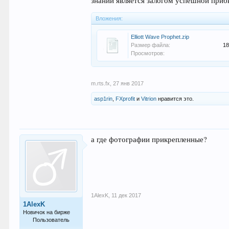
знаний является залогом успешной при
Вложения:
Elliott Wave Prophet.zip
Размер файла:
18
Просмотров:
m.rts.fx
,
27 янв 2017
asp1rin
,
FXprofit
и
Vitrion
нравится это.
а где фотографии прикрепленные?
1AlexK
,
11 дек 2017
1AlexK
Новичок на бирже
Пользователь