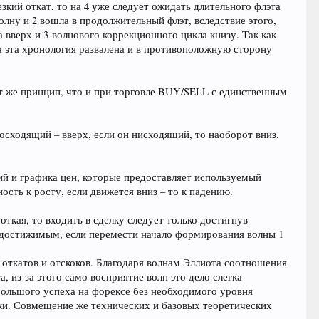
езкий откат, то на 4 уже следует ожидать длительного флэта
 волну и 2 вошла в продолжительный флэт, вследствие этого,
а вверх и 3-волнового коррекционного цикла книзу. Так как
 эта хронология развалена и в противоположную сторону
т же принцип, что и при торговле BUY/SELL с единственным
осходящий – вверх, если он нисходящий, то наоборот вниз.
й и графика цен, которые предоставляет используемый
ость к росту, если движется вниз – то к падению.
откая, то входить в сделку следует только достигнув
т достижимым, если перемести начало формирования волны 1
я откатов и отскоков. Благодаря волнам Эллиота соотношения
, из-за этого само восприятие волн это дело слегка
 большого успеха на форексе без необходимого уровня
тки. Совмещение же технических и базовых теоретических