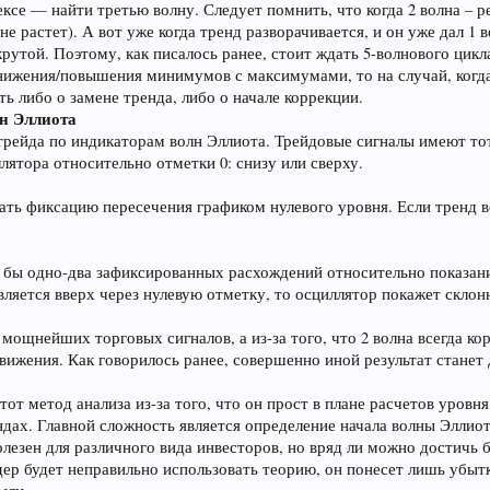
ксе — найти третью волну. Следует помнить, что когда 2 волна – р
 не растет). А вот уже когда тренд разворачивается, и он уже дал 1
крутой. Поэтому, как писалось ранее, стоит ждать 5-волнового цикл
нижения/повышения минимумов с максимумами, то на случай, когда
ть либо о замене тренда, либо о начале коррекции.
лн Эллиота
рейда по индикаторам волн Эллиота. Трейдовые сигналы имеют то
ятора относительно отметки 0: снизу или сверху.
ать фиксацию пересечения графиком нулевого уровня. Если тренд в
 бы одно-два зафиксированных расхождений относительно показани
ляется вверх через нулевую отметку, то осциллятор покажет склонн
мощнейших торговых сигналов, а из-за того, что 2 волна всегда кор
движения. Как говорилось ранее, совершенно иной результат стане
от метод анализа из-за того, что он прост в плане расчетов уровн
ндах. Главной сложность является определение начала волны Эллиота
олезен для различного вида инвесторов, но вряд ли можно достичь
йдер будет неправильно использовать теорию, он понесет лишь убы