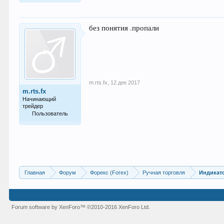
1
без понятия .пропали
m.rts.fx
,
12 дек 2017
m.rts.fx
Начинающий
трейдер
Пользователь
32
Главная
Форум
Форекс (Forex)
Ручная торговля
Индикат
Forum software by XenForo™
©2010-2016 XenForo Ltd.