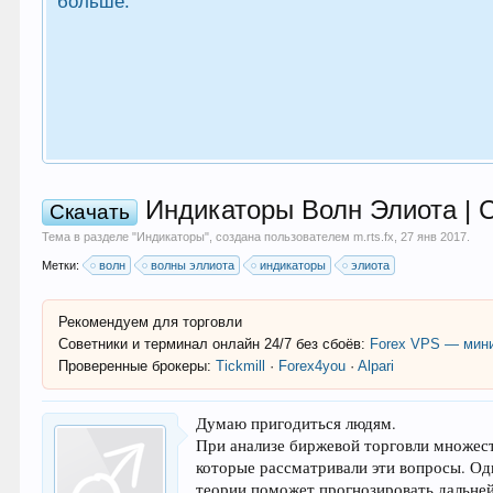
больше.
Индикаторы Волн Элиота | 
Скачать
Тема в разделе "
Индикаторы
", создана пользователем
m.rts.fx
,
27 янв 2017
.
Метки:
волн
волны эллиота
индикаторы
элиота
Рекомендуем для торговли
Советники и терминал онлайн 24/7 без сбоёв:
Forex VPS — мини
Проверенные брокеры:
Tickmill
·
Forex4you
·
Alpari
Думаю пригодиться людям.
При анализе биржевой торговли множеств
которые рассматривали эти вопросы. Одн
теории поможет прогнозировать дальней