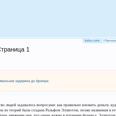
Файлы cookie
!!!Приглаш
Страница 1
мальная задержка до брокера
о людей задавалось вопросами: как правильно вложить деньги, куда,
а из теорий была создана Ральфом Эллиотом, позже названная в ег
шее движение цен, что очень важно в изучении форекса. Эллиотом