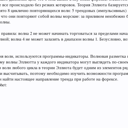
все происходило без резких котировок. Теория Эллиота базируется
взято 8 циклично повторяющихся волн: 5 трендовых (импульсивных)
 что они повторяют собой волны морские: за приливом неизбежно б
волны.
равила: волна 2 не может начинать торговаться за пределами начал
лной; волна 4 не может залазить в диапазон волны 1. Безусловно,
ния волн, используются программы-индикаторы. Волновая разметка
му волны Эллиотта у каждого индикатора могут выглядеть по-своем
р волн любого цикла в теории Эллиота будет одним из элементов р
е и высчитывать, поэтому необходимо изучить возможности програм
и найти настоящее направление тренда при работе на форексе.
het: