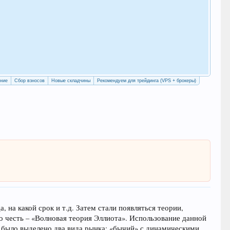
Как
с у
Рег
ение
Сбор взносов
Новые складчины
Рекомендуем для трейдинга (VPS + брокеры)
 на какой срок и т.д. Затем стали появляться теории,
о честь – «Волновая теория Эллиота». Использование данной
 было выделено два вида рынка: «бычий» с динамическими