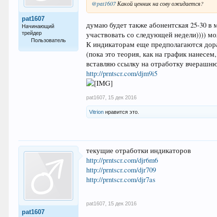
@pat1607
Какой ценник на сову ожидается?
pat1607
думаю будет также абонентская 25-30 в 
Начинающий
участвовать со следующей недели)))) мож
трейдер
Пользователь
К индикаторам еще предполагаются дора
(пока это теория, как на график нанесем
14
вставляю ссылку на отработку вчерашню
http://prntscr.com/djm9i5
pat1607
,
15 дек 2016
Vitrion
нравится это.
текущие отработки индикаторов
http://prntscr.com/djr6m6
http://prntscr.com/djr709
http://prntscr.com/djr7as
pat1607
,
15 дек 2016
pat1607