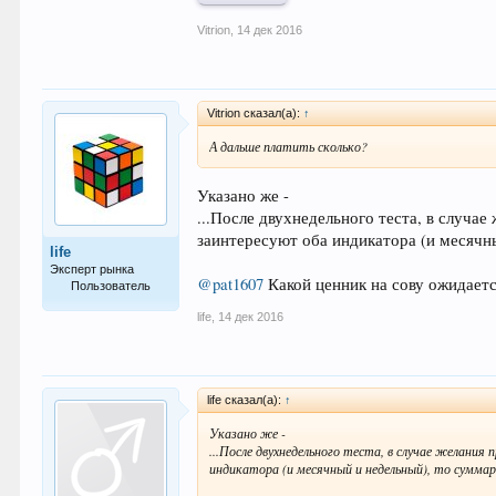
Vitrion
,
14 дек 2016
Vitrion сказал(а):
↑
А дальше платить сколько?
Указано же -
...После двухнедельного теста, в случае
заинтересуют оба индикатора (и месячны
life
Эксперт рынка
@pat1607
Какой ценник на сову ожидает
Пользователь
life
,
14 дек 2016
813
life сказал(а):
↑
Указано же -
...После двухнедельного теста, в случае желания
индикатора (и месячный и недельный), то суммар