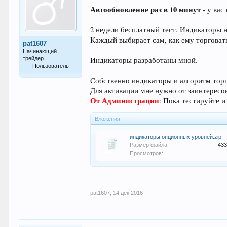
Автообновление раз в 10 минут
- у вас
2 недели бесплатный тест. Индикаторы 
Каждый выбирает сам, как ему торговат
pat1607
Начинающий
трейдер
Индикаторы разработаны мной.
Пользователь
Собственно индикаторы и алгоритм торг
14
Для активации мне нужно от заинтересов
От Администрации
: Пока тестируйте 
Вложения:
индикаторы опционных уровней.zip
Размер файла:
433
Просмотров:
pat1607
,
14 дек 2016