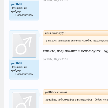
pat1607
Начинающий
трейдер
Пользователь
14
илья сказал(а):
↑
+ не хочу потерять эту тему (люблю такие уровн
качайте, подключайте и используйте - б
pat1607
,
16 дек 2016
pat1607
Начинающий
трейдер
Пользователь
14
pat1607 сказал(а):
↑
качайте, подключайте и используйте - будет пон