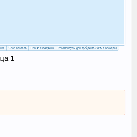
Как
с у
Рег
ение
Сбор взносов
Новые складчины
Рекомендуем для трейдинга (VPS + брокеры)
ца 1