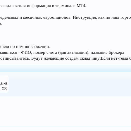
 всегда свежая информация в терминале МТ4.
недельных и месячных евроопционов. Инструкция, как по ним торго
ь.
овли по ним во вложении.
авшихся - ФИО, номер счета (для активации), название брокера
и отписывайтесь. Будут желающие создам складчину.Если нет-тема б
,8 КБ
205