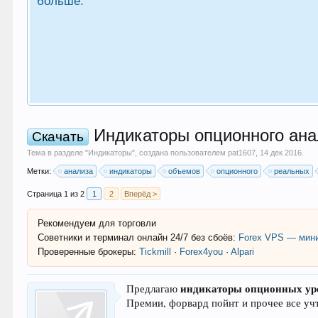
больше.
Индикаторы опционного ана
Скачать
Тема в разделе "
Индикаторы
", создана пользователем
pat1607
,
14 дек 2016
.
Метки:
анализа
индикаторы
объемов
опционного
реальных
Страница 1 из 2
1
2
Вперёд >
Рекомендуем для торговли
Советники и терминал онлайн 24/7 без сбоёв:
Forex VPS — мини
Проверенные брокеры:
Tickmill
·
Forex4you
·
Alpari
индикаторы опционных ур
Предлагаю
Премии, форвард пойнт и прочее все уч