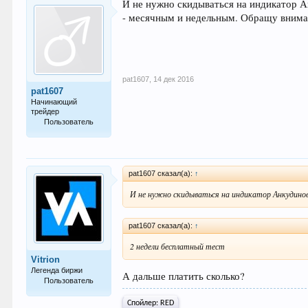
И не нужно скидываться на индикатор А
- месячным и недельным. Обращу вниман
pat1607
,
14 дек 2016
pat1607
Начинающий
трейдер
Пользователь
14
pat1607 сказал(а):
↑
И не нужно скидываться на индикатор Анкудино
pat1607 сказал(а):
↑
2 недели бесплатный тест
Vitrion
Легенда биржи
А дальше платить сколько?
Пользователь
4.976
Спойлер:
RED