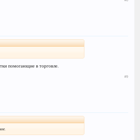
отки помогающие в торговле.
#9
вле.