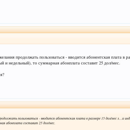
 желания продолжать пользоваться - вводится абонентская плата в р
й и недельный), то суммарная абонплата составит 25 дол/мес.
ся?
 продолжать пользоваться - вводится абонентская плата в размере 15 дол/мес з…а ин
ная абонплата составит 25 дол/мес.