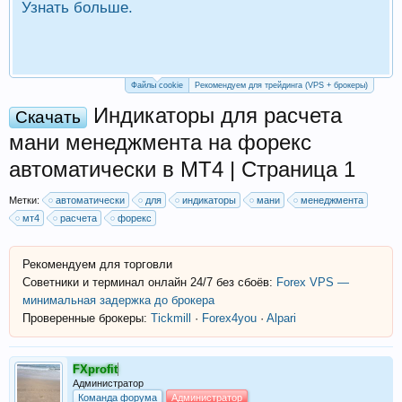
Узнать больше.
П
Р
Файлы cookie
Рекомендуем для трейдинга (VPS + брокеры)
Индикаторы для расчета
Скачать
мани менеджмента на форекс
автоматически в МТ4 | Страница 1
Метки:
автоматически
для
индикаторы
мани
менеджмента
мт4
расчета
форекс
Рекомендуем для торговли
Советники и терминал онлайн 24/7 без сбоёв:
Forex VPS —
минимальная задержка до брокера
Проверенные брокеры:
Tickmill
·
Forex4you
·
Alpari
FXprofit
Администратор
Команда форума
Администратор