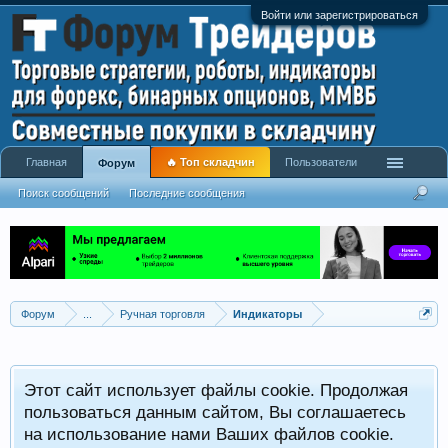
Войти или зарегистрироваться
Главная
🔥 Топ складчин
Пользователи
Форум
Поиск сообщений
Последние сообщения
Форум
...
Ручная торговля
Индикаторы
Р
Этот сайт использует файлы cookie. Продолжая
x
С
пользоваться данным сайтом, Вы соглашаетесь
на использование нами Ваших файлов cookie.
V