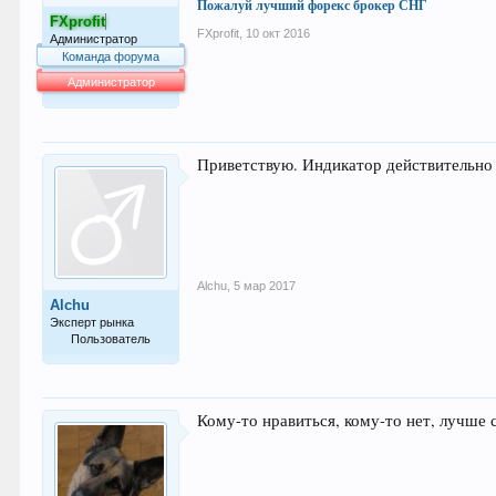
Пожалуй лучший форекс брокер СНГ
FXprofit
FXprofit
,
10 окт 2016
Администратор
Команда форума
Администратор
64.016
Приветствую. Индикатор действительно 
Alchu
,
5 мар 2017
Alchu
Эксперт рынка
Пользователь
797
Кому-то нравиться, кому-то нет, лучше 