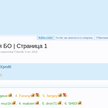
Файлы cookie
Гостям: как записаться в складчину
!!!Приглаш
я БО | Страница 1
льзователем
FXprofit
,
5 окт 2016
.
Xprofit
к)
rgeus
,
4.
Farang
,
5.
Sergey
;
.
muz1k
,
4.
maksim
,
5.
dron71
,
6.
SH03
;