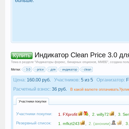
больше.
Индикатор Сlean Price 3.0 дл
Купить
Тема в разделе "
Индикаторы форекс, бинарных опционов, ММВБ
", создана по
Метки:
3.0
price
для
индикатор
сlean
Цена:
160.00 руб.
Участников:
5 из 5
Организатор:
F
Расчетный взнос:
36 руб.
В какой валюте оплачивать?(кли
Участники покупки
Участники покупки:
1.
FXprofit
,
2.
willy72
,
3.
Se
Резервный список:
1.
mfkzt243
,
2. (аноним)
,
3