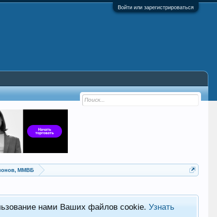
Войти или зарегистрироваться
ионов, ММВБ
льзование нами Ваших файлов cookie.
Узнать
Хот