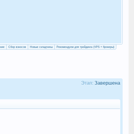
«Уч
сво
ение
Сбор взносов
Новые складчины
Рекомендуем для трейдинга (VPS + брокеры)
Этап:
Завершена