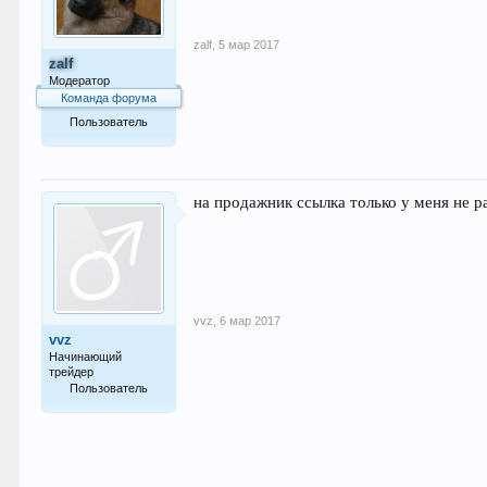
zalf
,
5 мар 2017
zalf
Модератор
Команда форума
Пользователь
529
на продажник ссылка только у меня не 
vvz
,
6 мар 2017
vvz
Начинающий
трейдер
Пользователь
12