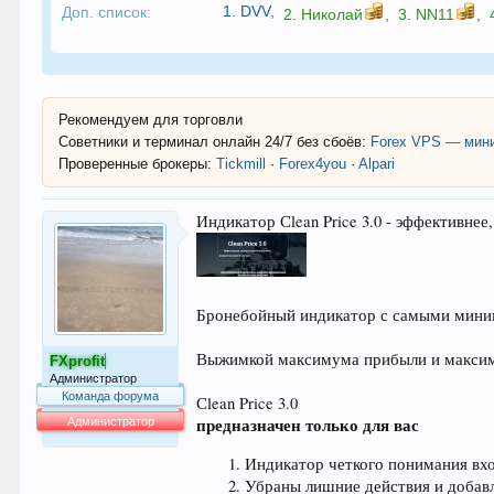
1.
DVV
,
Доп. список:
2.
Николай
,
3.
NN11
,
Рекомендуем для торговли
Советники и терминал онлайн 24/7 без сбоёв:
Forex VPS — мини
Проверенные брокеры:
Tickmill
·
Forex4you
·
Alpari
Индикатор Сlean Price 3.0 - эффективне
Бронебойный индикатор с самыми мини
Выжимкой максимума прибыли и максимум
FXprofit
Администратор
Команда форума
Сlean Price 3.0
предназначен только для вас
Администратор
64.016
Индикатор четкого понимания вхо
Убраны лишние действия и добавл