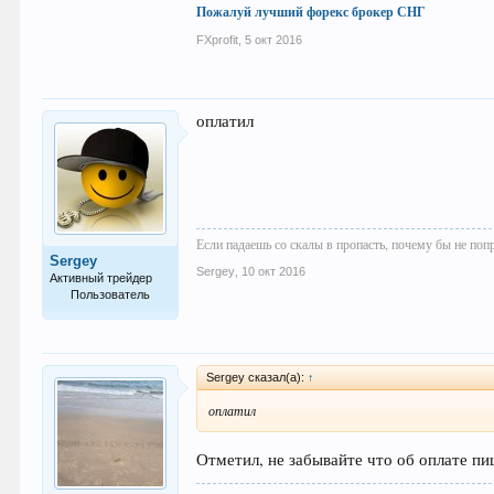
Пожалуй лучший форекс брокер СНГ
FXprofit
,
5 окт 2016
оплатил
Если падаешь со скалы в пропасть, почему бы не поп
Sergey
Sergey
,
10 окт 2016
Активный трейдер
Пользователь
55
Sergey сказал(а):
↑
оплатил
Отметил, не забывайте что об оплате пи