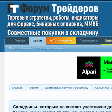
Главная
🔥 Топ складчин
Пользователи
Заяв
Форум
Поиск сообщений
Последние сообщения
Главная
Форум
Совместные покупки в складчину
Складчина н
Складчины, которым не хватает участников до