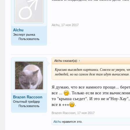
Alchu
,
17 ноя 2017
Alchu
Эксперт рынка
Пользователь
797
Alchu сказал(а):
↑
Красиво выглядят картинки. Совсем не уверен, ч
медведей, но на самом деле там идут вычислени
Я думаю, что все намного проще... бере
все ...
. Только если все эти вычислени
Brazen Raccoon
то "крыша сьедет". И это не и"Ноу-Хау"
Опытный трейдер
все в +++
.
Пользователь
Brazen Raccoon
,
17 ноя 2017
231
Alchu
нравится это.