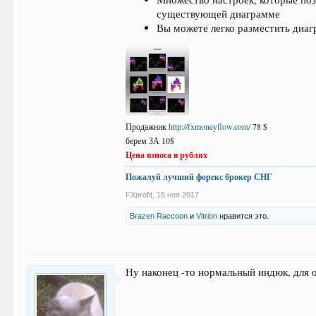
существующей диаграмме
Вы можете легко разместить диаг
Продажник
http://fxmoneyflow.com/
78 $
берем ЗА 10$
Цена взноса в рублях
Пожалуй лучший форекс брокер СНГ
FXprofit
,
15 ноя 2017
Brazen Raccoon
и
Vitrion
нравится это.
Ну наконец -то нормальный индюк, для о