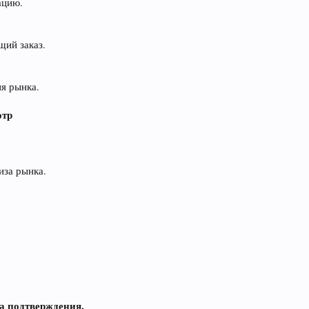
ацию.
щий заказ.
я рынка.
отр
иза рынка.
та подтверждения.