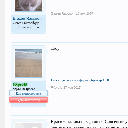
Brazen Raccoon
,
16 ноя 2017
Brazen Raccoon
Опытный трейдер
Пользователь
231
сбор
Пожалуй лучший форекс брокер СНГ
FXprofit
FXprofit
,
17 ноя 2017
Администратор
Команда форума
Администратор
64.007
Красиво выглядят картинки. Совсем не у
быков и медведей, но на самом деле та