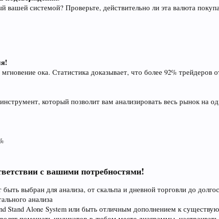
ный вашей системой? Проверьте, действительно ли эта валюта покуп
ня!
в мгновение ока. Статистика доказывает, что более 92% трейдеров
инструмент, который позволит вам анализировать весь рынок на о
%
тветствии с вашими потребностями!
быть выбран для анализа, от скальпа и дневной торговли до долг
ального анализа
and Stand Alone System или быть отличным дополнением к существ
волят помещать индикатор в любом месте диаграммы, настраивать 