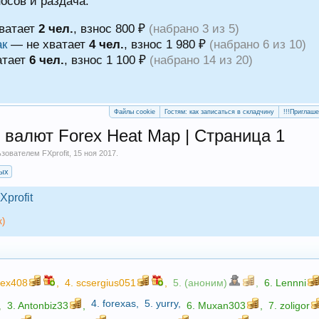
носов и раздача.
ватает
2 чел.
, взнос 800 ₽
(набрано 3 из 5)
ак
— не хватает
4 чел.
, взнос 1 980 ₽
(набрано 6 из 10)
атает
6 чел.
, взнос 1 100 ₽
(набрано 14 из 20)
Файлы cookie
Гостям: как записаться в складчину
!!!Приглаш
валют Forex Heat Map | Страница 1
льзователем
FXprofit
,
15 ноя 2017
.
ых
Xprofit
к)
lex408
,
4.
scsergius051
,
5. (аноним)
,
6.
Lennni
4.
forexas
,
5.
yurry
,
,
3.
Antonbiz33
,
6.
Muxan303
,
7.
zoligor