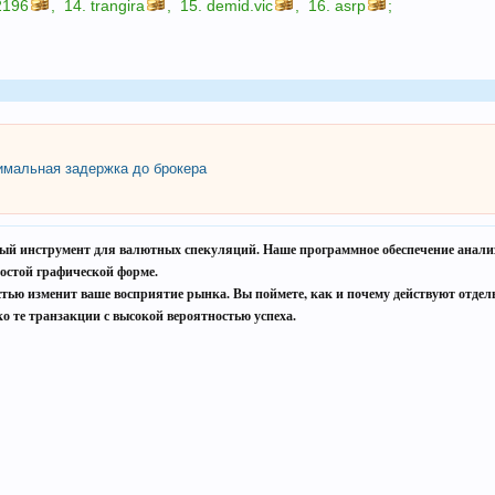
2196
,
14.
trangira
,
15.
demid.vic
,
16.
asrp
;
мальная задержка до брокера
ый инструмент для валютных спекуляций. Наше программное обеспечение анализи
остой графической форме.
остью изменит ваше восприятие рынка. Вы поймете, как и почему действуют отдел
о те транзакции с высокой вероятностью успеха.