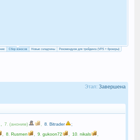
Све
Пос
ение
Сбор взносов
Новые складчины
Рекомендуем для трейдинга (VPS + брокеры)
Этап:
Завершена
,
7. (аноним)
,
8.
Bitrader
;
,
8.
Rusmen
,
9.
gukoon72
,
10.
nikals
,