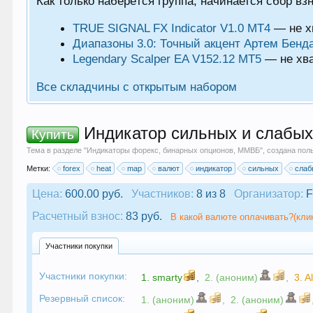
ий
Как только наберётся группа, начинается сбор вз
TRUE SIGNAL FX Indicator V1.0 MT4
— не х
Диапазоны 3.0: Точный акцент Артем Бенд
Legendary Scalper EA V152.12 MT5
— не хв
Все складчины с открытым набором
Индикатор сильных и слабых 
Купить
Тема в разделе "
Индикаторы форекс, бинарных опционов, ММВБ
", создана по
Метки:
forex
heat
map
валют
индикатор
сильных
слаб
Цена:
600.00 руб.
Участников:
8 из 8
Организатор:
F
Расчетный взнос:
83 руб.
В какой валюте оплачивать?(кли
Участники покупки
Участники покупки:
1.
smarty
,
2. (аноним)
,
3.
A
Резервный список:
1. (аноним)
,
2. (аноним)