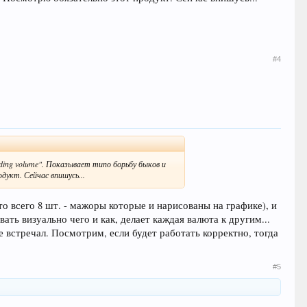
#4
ding volume". Показывает типо борьбу быков и
укт. Сейчас впишусь...
о всего 8 шт. - мажоры которые и нарисованы на графике), и
вать визуально чего и как, делает каждая валюта к другим...
е встречал. Посмотрим, если будет работать корректно, тогда
#5