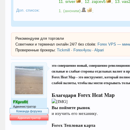
11.
sriver
,
12.
zajcev5
,
13.
vas
Доп. список:
1. (аноним)
;
Рекомендуем для торговли
Советники и терминал онлайн 24/7 без сбоёв:
Forex VPS — мини
Проверенные брокеры:
Tickmill
·
Forex4you
·
Alpari
это совершенно новый, совершенно революционн
сильные и слабые стороны отдельных валют в пр
Forex Heat Map - это инструмент, который полн
слабой валюты, чтобы вы могли открывать тольк
Благодаря Forex Heat Map
FXprofit
Вы поймете рынок
Администратор
Команда форума
и изучить его механику.
Администратор
Forex Тепловая карта
64.007