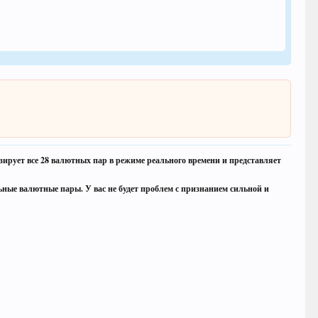
рует все 28 валютных пар в режиме реального времени и представляет
ьные валютные пары. У вас не будет проблем с признанием сильной и