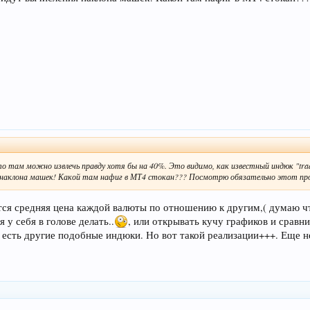
то там можно извлечь правду хотя бы на 40%. Это видимо, как известный индюк "tra
я наклона машек! Какой там нафиг в МТ4 стокан??? Посмотрю обязательно этот прод
тся средняя цена каждой валюты по отношению к другим,( думаю чт
я у себя в голове делать..
, или открывать кучу графиков и сравни
, есть другие подобные индюки. Но вот такой реализации+++. Еще н