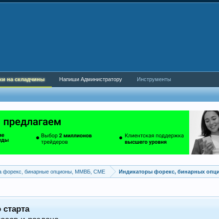
ки на складчины
Напиши Администратору
Инструменты
а форекс, бинарные опционы, ММВБ, CME
Индикаторы форекс, бинарных опц
 старта