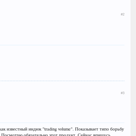
#2
#3
ак известный индюк "trading volume". Показывает типо борьбу
 Посмотрю обязательно этот продукт. Сейчас впишусь...