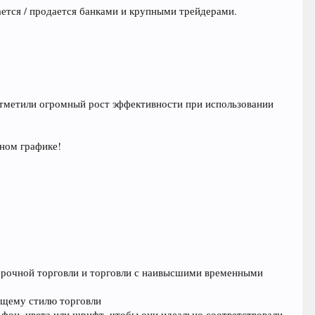
ается / продается банками и крупными трейдерами.
 отметили огромный рост эффективности при использовании
дном графике!
осрочной торговли и торговли с наивысшими временными
ующему стилю торговли
фон, цвета или шрифт, чтобы они идеально соответствовали