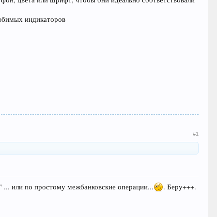
любимых индикаторов
#1
 ... или по простому межбанковские операции...
. Беру+++.