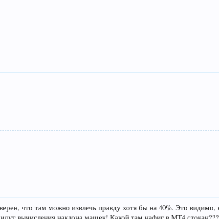
верен, что там можно извлечь правду хотя бы на 40%. Это видимо, к
м идут вычисления наклона машек! Какой там нафиг в МТ4 стокан???