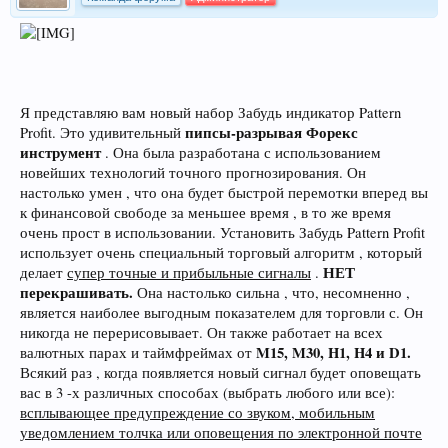
Я представляю вам новый набор Забудь индикатор Pattern
пипсы-разрывая Форекс
Profit. Это удивительный
инструмент
. Она была разработана с использованием
новейших технологий точного прогнозирования. Он
настолько умен , что она будет быстрой перемотки вперед вы
к финансовой свободе за меньшее время , в то же время
очень прост в использовании. Установить Забудь Pattern Profit
использует очень специальный торговый алгоритм , который
НЕТ
делает
супер точные и прибыльные сигналы
.
перекрашивать.
Она настолько сильна , что, несомненно ,
является наиболее выгодным показателем для торговли с. Он
никогда не перерисовывает. Он также работает на всех
M15, M30, H1, H4 и D1.
валютных парах и таймфреймах от
Всякий раз , когда появляется новый сигнал будет оповещать
вас в 3 -х различных способах (выбрать любого или все):
всплывающее предупреждение со звуком, мобильным
уведомлением толчка или оповещения по электронной почте