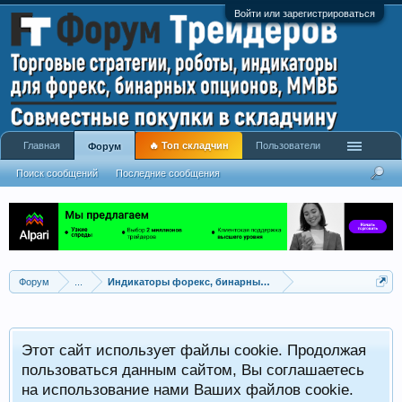
Войти или зарегистрироваться
Главная
🔥 Топ складчин
Пользователи
Форум
Поиск сообщений
Последние сообщения
Форум
...
Индикаторы форекс, бинарных опционов, ММВБ
Р
Этот сайт использует файлы cookie. Продолжая
x
С
пользоваться данным сайтом, Вы соглашаетесь
на использование нами Ваших файлов cookie.
V