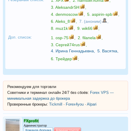
1.
XFX
,
2.
hamsterXoma
,
3.
AleksandrSH
,
4.
denmoscow
,
5.
aspirin-spb
,
6.
Aleks_8
,
7. (аноним)
,
8.
muz1k
,
9.
wik66
;
Доп. список:
1.
osp-75
,
2.
filanela
,
3.
Сергей74rus
,
4.
Ирина Геннадьевна
,
5.
Васятка
,
6.
Трейдер
;
Рекомендуем для торговли
Советники и терминал онлайн 24/7 без сбоёв:
Forex VPS —
минимальная задержка до брокера
Проверенные брокеры:
Tickmill
·
Forex4you
·
Alpari
FXprofit
Администратор
Команда форума
Администратор