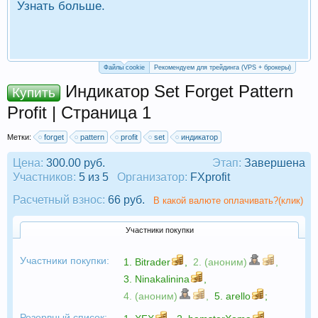
Узнать больше.
П
Р
Файлы cookie
Рекомендуем для трейдинга (VPS + брокеры)
Индикатор Set Forget Pattern
Купить
Profit | Страница 1
Метки:
forget
pattern
profit
set
индикатор
Цена:
300.00 руб.
Этап:
Завершена
Участников:
5 из 5
Организатор:
FXprofit
Расчетный взнос:
66 руб.
В какой валюте оплачивать?(клик)
Участники покупки
Участники покупки:
1.
Bitrader
,
2. (аноним)
,
3.
Ninakalinina
,
4. (аноним)
,
5.
arello
;
Резервный список: